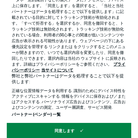
ータや一意的識別子などの個人データにアクセスし、デバイス
上に保存します。「同意します」を選択すると、「当社と当社
パートナーはデータを処理することで以下を提供します」に記
載されている目的に対してトラッキング技術が有効化されま
す。「すべて拒否する」を選択するか、同意を撤回すると、ト
ラッキング技術は無効化されます。トラッキング技術が無効化
されている場合、利用者の関心事との関連が低いコンテンツや
広告が表示される可能性があります。ウェブページの下にある
優先設定を管理する リンクまたは をクリックするとこのメニュ
ーが開きますので、いつでも選択内容を変更したり、同意を撤
回したりできます。選択内容は当社の ウェブサイト に反映され
プライバシー・ポリシー
優先設定を管理する
ます。詳細はプライバシーポリシーをご参照ください。
プライ
利用条件
放送局
バシーポリシー
当サイトについて
弊社と弊社パートナーはデータを処理することで以下を提
求人
選手
供します:
当サイトについて
正確な位置情報データを利用する. 識別のためにデバイス特性を
アクティブにスキャンする. 情報をデバイスに保存および／また
はアクセスする. パーソナライズ広告およびコンテンツ、広告お
よびコンテンツの測定、ユーザー層調査、サービス開発.
パートナー (ベンダー) 一覧
同意します
© 2026 Bundesliga-Gruppe GmbH