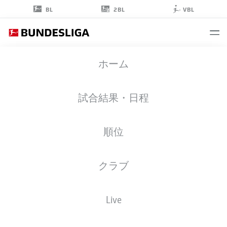
2BL
BL
VBL
ROMAN
ホーム
BÜRKI
38
試合結果・日程
順位
ゴールキーパー
クラブ
BORUSSIA DORTMUND
統計 シーズン 2022/2023
ゴール
Live