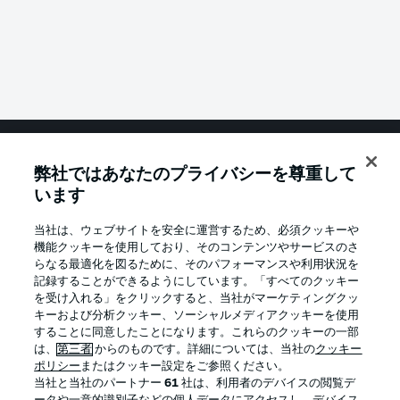
弊社ではあなたのプライバシーを尊重して
Football as it's meant to be
います
当社は、ウェブサイトを安全に運営するため、必須クッキーや
機能クッキーを使用しており、そのコンテンツやサービスのさ
BUNDESLIGA APP
らなる最適化を図るために、そのパフォーマンスや利用状況を
記録することができるようにしています。「すべてのクッキー
を受け入れる」をクリックすると、当社がマーケティングクッ
キーおよび分析クッキー、ソーシャルメディアクッキーを使用
することに同意したことになります。これらのクッキーの一部
は、
第三者
からのものです。詳細については、当社の
クッキー
Official Partners
ポリシー
またはクッキー設定をご参照ください。
当社と当社のパートナー
61
社は、利用者のデバイスの閲覧デ