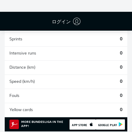
0
0
0
ログイン
Appearances
0
Sprints
0
Intensive runs
0
Distance (km)
0
Speed (km/h)
0
Fouls
0
Yellow cards
0
MORE BUNDESLIGA IN THE
APP STORE
GOOGLE PLAY
APP!