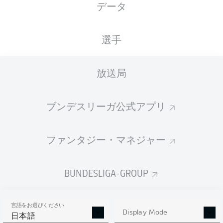
データ
国籍
14.11.1990
身長
体重
CHE
35 年
187 CM
85 KG
選手
Competition
放送局
Bundesliga
Season
ブンデスリーガ公式アプリ
2022/2023
ファンタジー・マネジャー
統計 シーズン 2022/2023
BUNDESLIGA-GROUP
言語をお選びください
PASSES
Display Mode
SHOTS SAVED
OWN-GOALS
日本語
COMPLETED