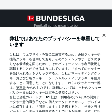
Football as it's meant to be
弊社ではあなたのプライバシーを尊重して
います
BUNDESLIGA APP
当社は、ウェブサイトを安全に運営するため、必須クッキーや
機能クッキーを使用しており、そのコンテンツやサービスのさ
らなる最適化を図るために、そのパフォーマンスや利用状況を
記録することができるようにしています。「すべてのクッキー
を受け入れる」をクリックすると、当社がマーケティングクッ
Official Partners
キーおよび分析クッキー、ソーシャルメディアクッキーを使用
することに同意したことになります。これらのクッキーの一部
は、
第三者
からのものです。詳細については、当社の
クッキー
ポリシー
またはクッキー設定をご参照ください。
当社と当社のパートナー
61
社は、利用者のデバイスの閲覧デ
ータや一意的識別子などの個人データにアクセスし、デバイス
上に保存します。「同意します」を選択すると、「当社と当社
パートナーはデータを処理することで以下を提供します」に記