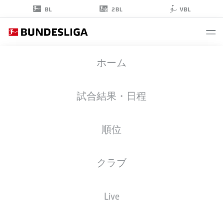
2BL
BL
VBL
ROBIN
ホーム
HACK
25
試合結果・日程
順位
ミッドフィルダー
クラブ
BORUSSIA MÖNCHENGLADBACH
統計 シーズン 2026/2027
ゴール
チームメイト
Live