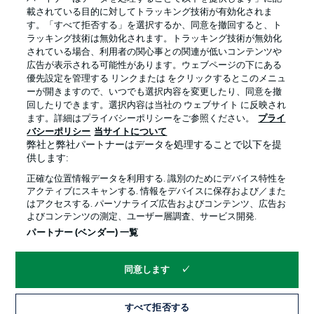
載されている目的に対してトラッキング技術が有効化されま
す。「すべて拒否する」を選択するか、同意を撤回すると、ト
ラッキング技術は無効化されます。トラッキング技術が無効化
されている場合、利用者の関心事との関連が低いコンテンツや
広告が表示される可能性があります。ウェブページの下にある
プライバシー・ポリシー
優先設定を管理する
優先設定を管理する リンクまたは をクリックするとこのメニュ
利用条件
放送局
ーが開きますので、いつでも選択内容を変更したり、同意を撤
回したりできます。選択内容は当社の ウェブサイト に反映され
求人
選手
ます。詳細はプライバシーポリシーをご参照ください。
プライ
バシーポリシー
当サイトについて
当サイトについて
弊社と弊社パートナーはデータを処理することで以下を提
供します:
正確な位置情報データを利用する. 識別のためにデバイス特性を
アクティブにスキャンする. 情報をデバイスに保存および／また
はアクセスする. パーソナライズ広告およびコンテンツ、広告お
よびコンテンツの測定、ユーザー層調査、サービス開発.
© 2026 Bundesliga-Gruppe GmbH
パートナー (ベンダー) 一覧
言語をお選びください
同意します
日本語
すべて拒否する