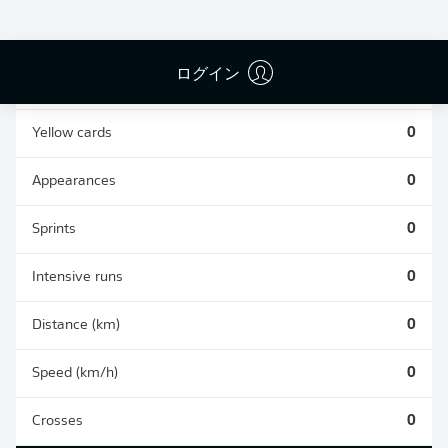
0
0
ログイン
Fouls
0
Yellow cards
0
Appearances
0
Sprints
0
Intensive runs
0
Distance (km)
0
Speed (km/h)
0
Crosses
0