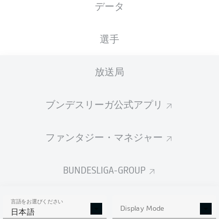
データ
国籍
27.08.1998
身長
体重
DEU
27 年
178 CM
72 KG
選手
Competition
放送局
Bundesliga
Season
ブンデスリーガ公式アプリ
2026/2027
ファンタジー・マネジャー
統計 シーズン 2026/2027
BUNDESLIGA-GROUP
言語をお選びください
AERIAL DUELS
Display Mode
TACKLES WON
日本語
WON