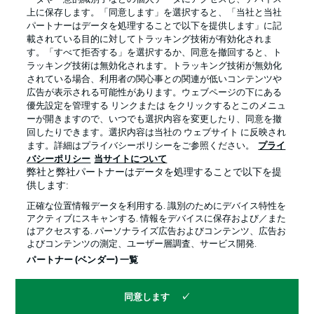
上に保存します。「同意します」を選択すると、「当社と当社
パートナーはデータを処理することで以下を提供します」に記
載されている目的に対してトラッキング技術が有効化されま
す。「すべて拒否する」を選択するか、同意を撤回すると、ト
ラッキング技術は無効化されます。トラッキング技術が無効化
されている場合、利用者の関心事との関連が低いコンテンツや
広告が表示される可能性があります。ウェブページの下にある
プライバシー・ポリシー
優先設定を管理する
優先設定を管理する リンクまたは をクリックするとこのメニュ
利用条件
放送局
ーが開きますので、いつでも選択内容を変更したり、同意を撤
回したりできます。選択内容は当社の ウェブサイト に反映され
求人
選手
ます。詳細はプライバシーポリシーをご参照ください。
プライ
バシーポリシー
当サイトについて
当サイトについて
弊社と弊社パートナーはデータを処理することで以下を提
供します:
正確な位置情報データを利用する. 識別のためにデバイス特性を
アクティブにスキャンする. 情報をデバイスに保存および／また
はアクセスする. パーソナライズ広告およびコンテンツ、広告お
よびコンテンツの測定、ユーザー層調査、サービス開発.
© 2026 Bundesliga-Gruppe GmbH
パートナー (ベンダー) 一覧
言語をお選びください
同意します
日本語