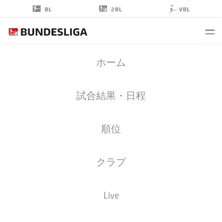
2BL
BL
VBL
ROBERTO
ホーム
MASSIMO
32
試合結果・日程
順位
ミッドフィルダー
クラブ
GREUTHER FÜRTH
統計 シーズン 2023/2024
ゴール
Live