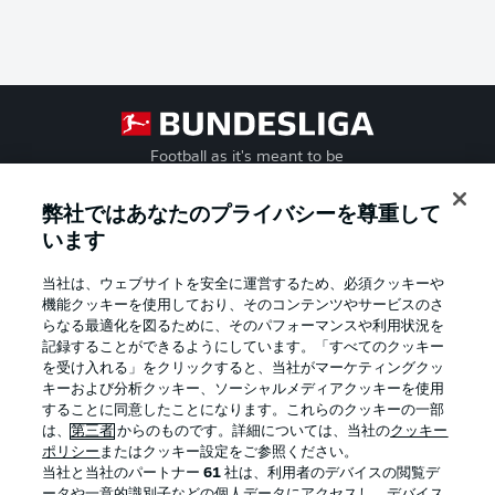
Football as it's meant to be
弊社ではあなたのプライバシーを尊重して
います
BUNDESLIGA APP
当社は、ウェブサイトを安全に運営するため、必須クッキーや
機能クッキーを使用しており、そのコンテンツやサービスのさ
らなる最適化を図るために、そのパフォーマンスや利用状況を
記録することができるようにしています。「すべてのクッキー
を受け入れる」をクリックすると、当社がマーケティングクッ
Official Partners
キーおよび分析クッキー、ソーシャルメディアクッキーを使用
することに同意したことになります。これらのクッキーの一部
は、
第三者
からのものです。詳細については、当社の
クッキー
ポリシー
またはクッキー設定をご参照ください。
当社と当社のパートナー
61
社は、利用者のデバイスの閲覧デ
ータや一意的識別子などの個人データにアクセスし、デバイス