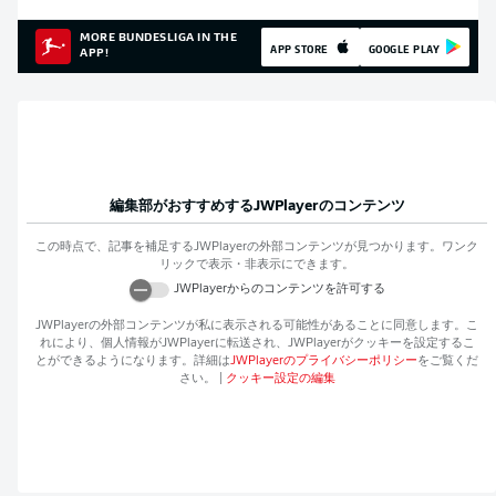
MORE BUNDESLIGA IN THE
APP STORE
GOOGLE PLAY
APP!
編集部がおすすめする
JWPlayer
のコンテンツ
この時点で、記事を補足する
JWPlayer
の外部コンテンツが見つかります。ワンク
リックで表示・非表示にできます。
JWPlayer
からのコンテンツを許可する
JWPlayer
の外部コンテンツが私に表示される可能性があることに同意します。こ
れにより、個人情報が
JWPlayer
に転送され、
JWPlayer
がクッキーを設定するこ
とができるようになります。詳細は
JWPlayer
のプライバシーポリシー
をご覧くだ
さい。
|
クッキー設定の編集