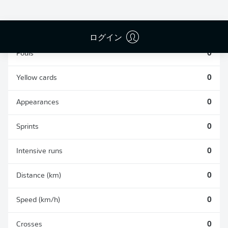
TACKLES WON
WON
0
0
ログイン
Fouls
0
Yellow cards
0
Appearances
0
Sprints
0
Intensive runs
0
Distance (km)
0
Speed (km/h)
0
Crosses
0