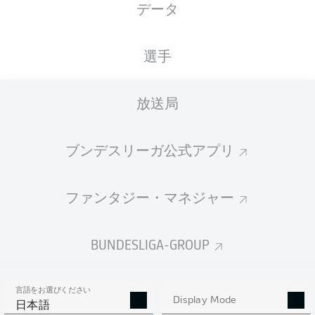
データ
国籍
身長
体重
12.10.2000
DEU
, ITA
183
82
25 年
CM
KG
選手
放送局
Competition
Bundesliga 2
ブンデスリーガ公式アプリ
Season
ファンタジー・マネジャー
BUNDESLIGA-GROUP
統計 シーズン 2023/2024
言語をお選びください
Display Mode
日本語
AERIAL DUELS