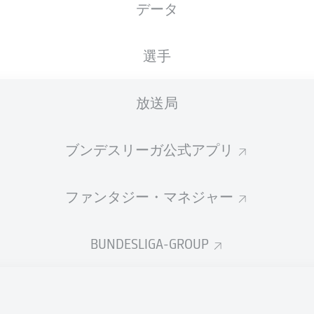
データ
国籍
21.02.1998
身長
体重
DEU
28 年
185 CM
77 KG
選手
放送局
ブンデスリーガ公式アプリ
ファンタジー・マネジャー
統計 シーズン 2026/2027
BUNDESLIGA-GROUP
Fouls
DUELS
N