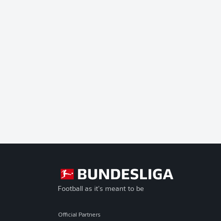
Football as it's meant to be
Official Partners