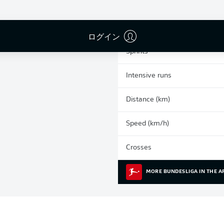
0
Yellow cards
Appearances
ログイン
Sprints
Intensive runs
Distance (km)
Speed (km/h)
Crosses
MORE BUNDESLIGA IN THE A