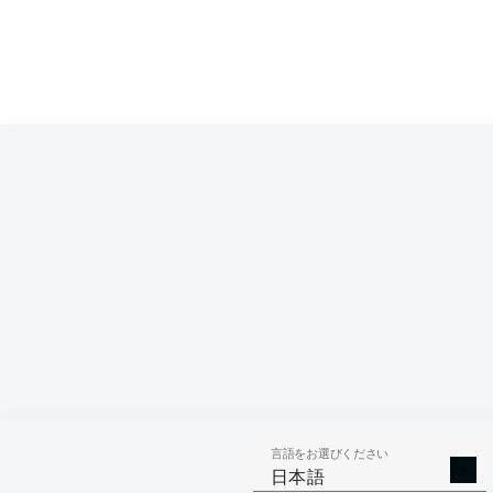
Competition
Bundesliga
Season
2026/2027
言語をお選びください
AERIAL 
TACKLES WON
日本語
WO