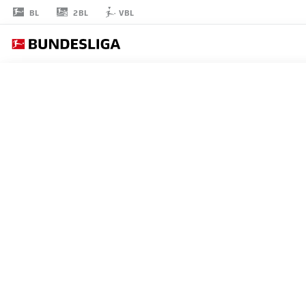
2BL
BL
VBL
PHILIPP
SANDER
16
ミッドフィルダー
BORUSSIA MÖNCHENGLADBACH
統計 シーズン 2026/2027
ゴール
チームメ