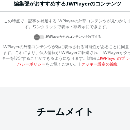
編集部がおすすめする
JWPlayer
のコンテンツ
この時点で、記事を補足する
JWPlayer
の外部コンテンツが見つかり
す。ワンクリックで表示・非表示にできます。
JWPlayer
からのコンテンツを許可する
JWPlayer
の外部コンテンツが私に表示される可能性があることに同意
ます。これにより、個人情報が
JWPlayer
に転送され、
JWPlayer
がク
キーを設定することができるようになります。詳細は
JWPlayer
のプラ
バシーポリシー
をご覧ください。
|
クッキー設定の編集
チームメイト