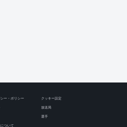
バシー・ポリシー
クッキー設定
件
放送局
選手
トについて