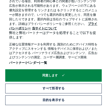
されている場合、利用者の関心事との関連が低いコンテンツや
広告が表示される可能性があります。ウェブページの下にある
プライバシー・ポリシー
優先設定を管理する
優先設定を管理する リンクまたは をクリックするとこのメニュ
利用条件
放送局
ーが開きますので、いつでも選択内容を変更したり、同意を撤
回したりできます。選択内容は当社の ウェブサイト に反映され
求人
選手
ます。詳細はプライバシーポリシーをご参照ください。
プライ
バシーポリシー
当サイトについて
当サイトについて
弊社と弊社パートナーはデータを処理することで以下を提
供します:
正確な位置情報データを利用する. 識別のためにデバイス特性を
アクティブにスキャンする. 情報をデバイスに保存および／また
はアクセスする. パーソナライズ広告およびコンテンツ、広告お
よびコンテンツの測定、ユーザー層調査、サービス開発.
© 2026 Bundesliga-Gruppe GmbH
パートナー (ベンダー) 一覧
言語をお選びください
同意します
日本語
すべて拒否する
Display Mode
目的を表示する