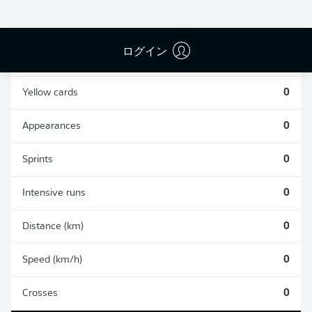
0
0
ログイン
Fouls
0
Yellow cards
0
Appearances
0
Sprints
0
Intensive runs
0
Distance (km)
0
Speed (km/h)
0
Crosses
0