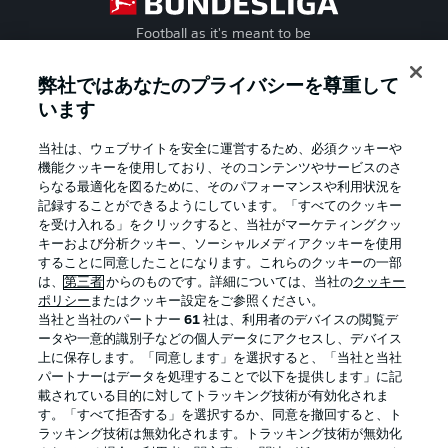
Football as it's meant to be
弊社ではあなたのプライバシーを尊重して
います
BUNDESLIGA APP
当社は、ウェブサイトを安全に運営するため、必須クッキーや
機能クッキーを使用しており、そのコンテンツやサービスのさ
らなる最適化を図るために、そのパフォーマンスや利用状況を
記録することができるようにしています。「すべてのクッキー
を受け入れる」をクリックすると、当社がマーケティングクッ
Official Partners
キーおよび分析クッキー、ソーシャルメディアクッキーを使用
することに同意したことになります。これらのクッキーの一部
は、
第三者
からのものです。詳細については、当社の
クッキー
ポリシー
またはクッキー設定をご参照ください。
当社と当社のパートナー
61
社は、利用者のデバイスの閲覧デ
ータや一意的識別子などの個人データにアクセスし、デバイス
上に保存します。「同意します」を選択すると、「当社と当社
パートナーはデータを処理することで以下を提供します」に記
載されている目的に対してトラッキング技術が有効化されま
す。「すべて拒否する」を選択するか、同意を撤回すると、ト
ラッキング技術は無効化されます。トラッキング技術が無効化