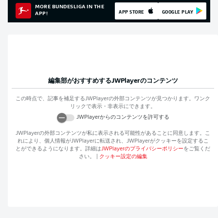
MORE BUNDESLIGA IN THE
APP STORE
GOOGLE PLAY
APP!
編集部がおすすめする
JWPlayer
のコンテンツ
この時点で、記事を補足する
JWPlayer
の外部コンテンツが見つかります。ワンク
リックで表示・非表示にできます。
JWPlayer
からのコンテンツを許可する
JWPlayer
の外部コンテンツが私に表示される可能性があることに同意します。こ
れにより、個人情報が
JWPlayer
に転送され、
JWPlayer
がクッキーを設定するこ
とができるようになります。詳細は
JWPlayer
のプライバシーポリシー
をご覧くだ
さい。
|
クッキー設定の編集