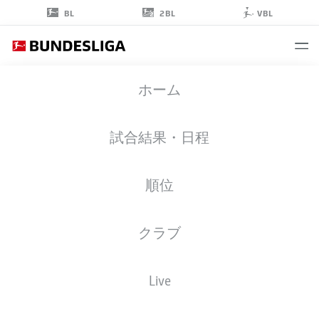
2BL
BL
VBL
PAUL
ホーム
PÖPPERL
46
試合結果・日程
順位
ミッドフィルダー
クラブ
SCHALKE
統計 シーズン 2026/2027
ゴール
チームメイト
Live