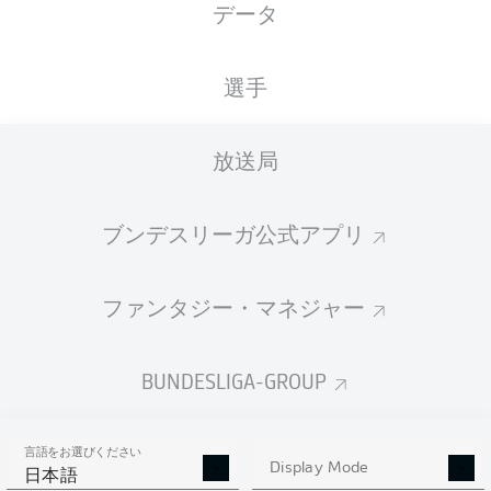
データ
国籍
25.02.2003
身長
DEU
23 年
180 CM
選手
Competition
放送局
Bundesliga
Season
ブンデスリーガ公式アプリ
2026/2027
ファンタジー・マネジャー
統計 シーズン 2026/2027
BUNDESLIGA-GROUP
言語をお選びください
AERIAL DUELS
Display Mode
TACKLES WON
日本語
WON