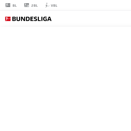
2BL
BL
VBL
NIKLAS
LOMB
36
ゴールキーパー
BAYER LEVERKUSEN
統計 シーズン 2026/2027
ゴール
チームメ