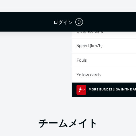
0
Sprints
Intensive runs
ログイン
Distance (km)
Speed (km/h)
Fouls
Yellow cards
MORE BUNDESLIGA IN THE A
チームメイト