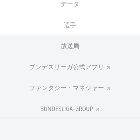
データ
国籍
28.07.1993
身長
体重
DEU
33 年
186 CM
83 KG
選手
放送局
ブンデスリーガ公式アプリ
ファンタジー・マネジャー
統計 シーズン 2026/2027
BUNDESLIGA-GROUP
Appearances
PASSES
COMPLETED