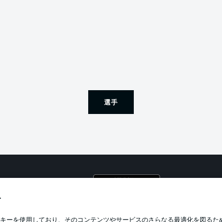
選手
プライ
利用条
す
BUNDESLIGA APP
求人
キーを使用しており、そのコンテンツやサービスのさらなる最適化を図るた