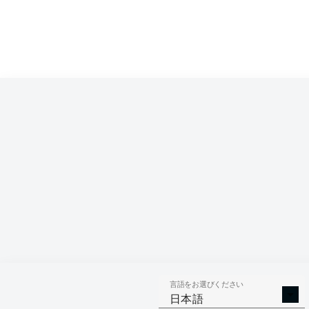
Competition
Bundesliga
Season
2026/2027
言語をお選びください
SHOTS SAVED
OWN-GOALS
日本語