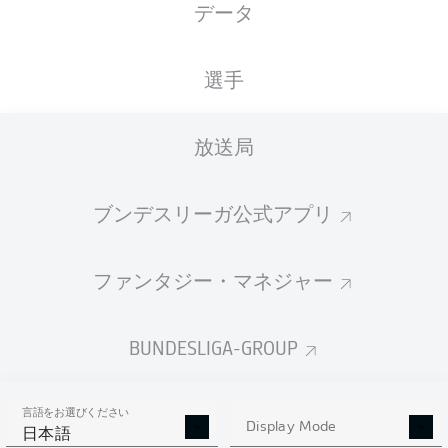
データ
国籍
15.03.2000
身長
体重
DEU
26 年
175 CM
66 KG
選手
Competition
放送局
Bundesliga
Season
ブンデスリーガ公式アプリ
2026/2027
ファンタジー・マネジャー
統計 シーズン 2026/2027
BUNDESLIGA-GROUP
言語をお選びください
AERIAL DUELS
Display Mode
TACKLES WON
日本語
WON