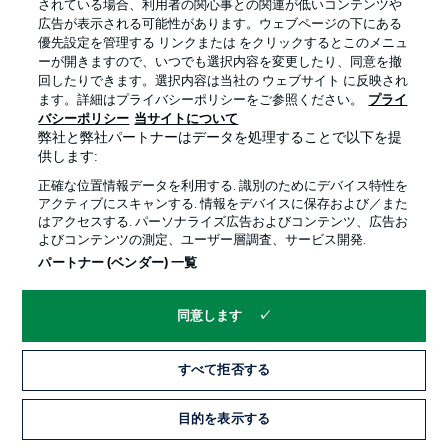
されている場合、利用者の関心事との関連が低いコンテンツや
広告が表示される可能性があります。ウェブページの下にある
プライバシー・ポリシー
優先設定を管理する
優先設定を管理する リンクまたは をクリックするとこのメニュ
利用条件
放送局
ーが開きますので、いつでも選択内容を変更したり、同意を撤
回したりできます。選択内容は当社の ウェブサイト に反映され
求人
選手
ます。詳細はプライバシーポリシーをご参照ください。
プライ
バシーポリシー
当サイトについて
当サイトについて
弊社と弊社パートナーはデータを処理することで以下を提
供します:
正確な位置情報データを利用する. 識別のためにデバイス特性を
アクティブにスキャンする. 情報をデバイスに保存および／また
はアクセスする. パーソナライズ広告およびコンテンツ、広告お
よびコンテンツの測定、ユーザー層調査、サービス開発.
© 2026 Bundesliga-Gruppe GmbH
パートナー (ベンダー) 一覧
言語をお選びください
同意します
日本語
すべて拒否する
Display Mode
目的を表示する