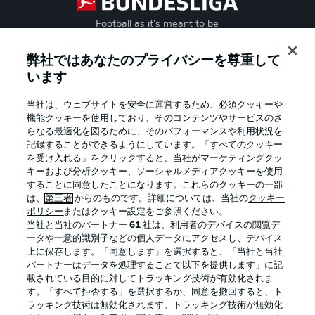
Football as it's meant to be
弊社ではあなたのプライバシーを尊重して
います
BUNDESLIGA APP
当社は、ウェブサイトを安全に運営するため、必須クッキーや
機能クッキーを使用しており、そのコンテンツやサービスのさ
らなる最適化を図るために、そのパフォーマンスや利用状況を
記録することができるようにしています。「すべてのクッキー
を受け入れる」をクリックすると、当社がマーケティングクッ
Official Partners
キーおよび分析クッキー、ソーシャルメディアクッキーを使用
することに同意したことになります。これらのクッキーの一部
は、
第三者
からのものです。詳細については、当社の
クッキー
ポリシー
またはクッキー設定をご参照ください。
当社と当社のパートナー
61
社は、利用者のデバイスの閲覧デ
ータや一意的識別子などの個人データにアクセスし、デバイス
上に保存します。「同意します」を選択すると、「当社と当社
パートナーはデータを処理することで以下を提供します」に記
載されている目的に対してトラッキング技術が有効化されま
す。「すべて拒否する」を選択するか、同意を撤回すると、ト
ラッキング技術は無効化されます。トラッキング技術が無効化