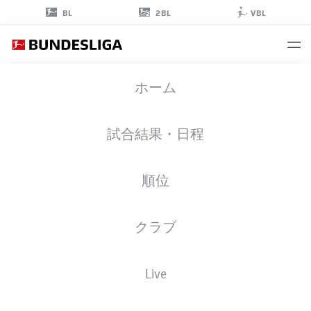
2BL
BL
VBL
NICK
ホーム
BÄTZNER
9
試合結果・日程
順位
ミッドフィルダー
クラブ
PADERBORN
統計 シーズン 2026/2027
ゴール
チームメイト
Live