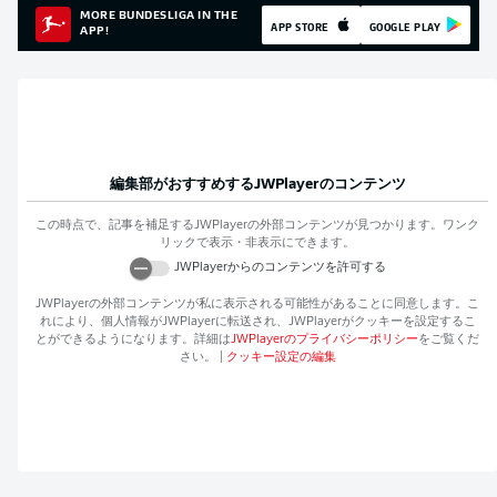
MORE BUNDESLIGA IN THE
APP STORE
GOOGLE PLAY
APP!
編集部がおすすめする
JWPlayer
のコンテンツ
この時点で、記事を補足する
JWPlayer
の外部コンテンツが見つかります。ワンク
リックで表示・非表示にできます。
JWPlayer
からのコンテンツを許可する
JWPlayer
の外部コンテンツが私に表示される可能性があることに同意します。こ
れにより、個人情報が
JWPlayer
に転送され、
JWPlayer
がクッキーを設定するこ
とができるようになります。詳細は
JWPlayer
のプライバシーポリシー
をご覧くだ
さい。
|
クッキー設定の編集