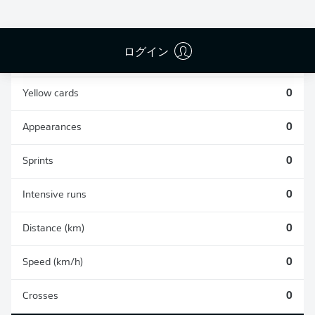
0
0
ログイン
Fouls
0
Yellow cards
0
Appearances
0
Sprints
0
Intensive runs
0
Distance (km)
0
Speed (km/h)
0
Crosses
0