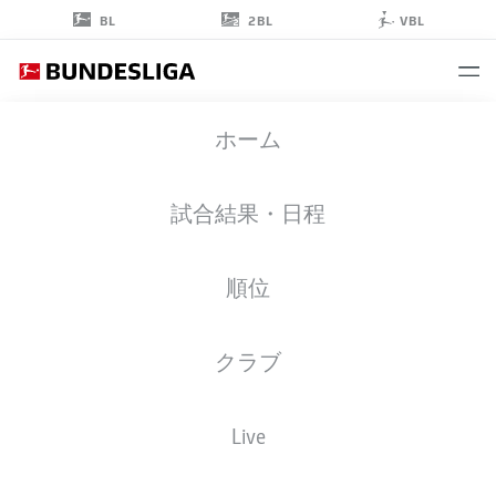
2BL
BL
VBL
MORITZ
ホーム
NICOLAS
1
試合結果・日程
順位
ゴールキーパー
クラブ
BORUSSIA MÖNCHENGLADBACH
統計 シーズン 2026/2027
ゴール
チームメイト
Live