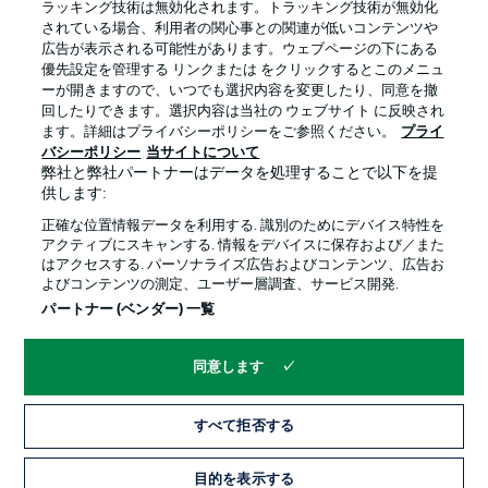
ラッキング技術は無効化されます。トラッキング技術が無効化
されている場合、利用者の関心事との関連が低いコンテンツや
広告が表示される可能性があります。ウェブページの下にある
プライバシー・ポリシー
優先設定を管理する
優先設定を管理する リンクまたは をクリックするとこのメニュ
利用条件
放送局
ーが開きますので、いつでも選択内容を変更したり、同意を撤
回したりできます。選択内容は当社の ウェブサイト に反映され
求人
選手
ます。詳細はプライバシーポリシーをご参照ください。
プライ
バシーポリシー
当サイトについて
当サイトについて
弊社と弊社パートナーはデータを処理することで以下を提
供します:
正確な位置情報データを利用する. 識別のためにデバイス特性を
アクティブにスキャンする. 情報をデバイスに保存および／また
はアクセスする. パーソナライズ広告およびコンテンツ、広告お
よびコンテンツの測定、ユーザー層調査、サービス開発.
© 2026 Bundesliga-Gruppe GmbH
パートナー (ベンダー) 一覧
言語をお選びください
同意します
日本語
すべて拒否する
Display Mode
目的を表示する