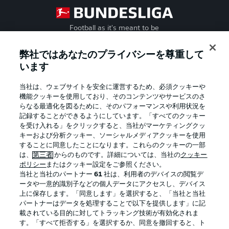
Football as it's meant to be
弊社ではあなたのプライバシーを尊重して
います
BUNDESLIGA APP
当社は、ウェブサイトを安全に運営するため、必須クッキーや
機能クッキーを使用しており、そのコンテンツやサービスのさ
らなる最適化を図るために、そのパフォーマンスや利用状況を
記録することができるようにしています。「すべてのクッキー
を受け入れる」をクリックすると、当社がマーケティングクッ
Official Partners
キーおよび分析クッキー、ソーシャルメディアクッキーを使用
することに同意したことになります。これらのクッキーの一部
は、
第三者
からのものです。詳細については、当社の
クッキー
ポリシー
またはクッキー設定をご参照ください。
当社と当社のパートナー
61
社は、利用者のデバイスの閲覧デ
ータや一意的識別子などの個人データにアクセスし、デバイス
上に保存します。「同意します」を選択すると、「当社と当社
パートナーはデータを処理することで以下を提供します」に記
載されている目的に対してトラッキング技術が有効化されま
す。「すべて拒否する」を選択するか、同意を撤回すると、ト