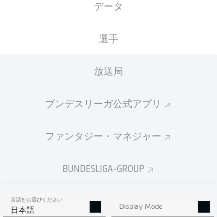
データ
国籍
21.10.1997
身長
体重
DEU
28 年
193 CM
89 KG
選手
Competition
放送局
Bundesliga
Season
ブンデスリーガ公式アプリ
2026/2027
ファンタジー・マネジャー
統計 シーズン 2026/2027
BUNDESLIGA-GROUP
言語をお選びください
PASSES
Display Mode
SHOTS SAVED
OWN-GOALS
日本語
COMPLETED