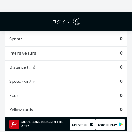
0
0
0
ログイン
Appearances
0
Sprints
0
Intensive runs
0
Distance (km)
0
Speed (km/h)
0
Fouls
0
Yellow cards
0
MORE BUNDESLIGA IN THE
APP STORE
GOOGLE PLAY
APP!