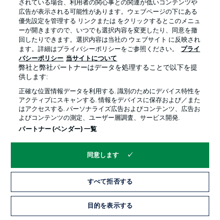
されている場合、利用者の関心事との関連が低いコンテンツや
広告が表示される可能性があります。ウェブページの下にある
プライバシー・ポリシー
優先設定を管理する
優先設定を管理する リンクまたは をクリックするとこのメニュ
利用条件
放送局
ーが開きますので、いつでも選択内容を変更したり、同意を撤
回したりできます。選択内容は当社の ウェブサイト に反映され
求人
選手
ます。詳細はプライバシーポリシーをご参照ください。
プライ
バシーポリシー
当サイトについて
当サイトについて
弊社と弊社パートナーはデータを処理することで以下を提
供します:
正確な位置情報データを利用する. 識別のためにデバイス特性を
アクティブにスキャンする. 情報をデバイスに保存および／また
はアクセスする. パーソナライズ広告およびコンテンツ、広告お
よびコンテンツの測定、ユーザー層調査、サービス開発.
© 2026 Bundesliga-Gruppe GmbH
パートナー (ベンダー) 一覧
言語をお選びください
同意します
日本語
すべて拒否する
Display Mode
目的を表示する