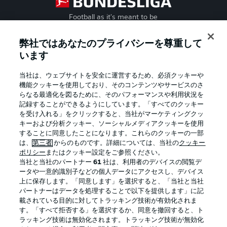
Football as it's meant to be
弊社ではあなたのプライバシーを尊重して
います
BUNDESLIGA APP
当社は、ウェブサイトを安全に運営するため、必須クッキーや
機能クッキーを使用しており、そのコンテンツやサービスのさ
らなる最適化を図るために、そのパフォーマンスや利用状況を
記録することができるようにしています。「すべてのクッキー
を受け入れる」をクリックすると、当社がマーケティングクッ
Official Partners
キーおよび分析クッキー、ソーシャルメディアクッキーを使用
することに同意したことになります。これらのクッキーの一部
は、
第三者
からのものです。詳細については、当社の
クッキー
ポリシー
またはクッキー設定をご参照ください。
当社と当社のパートナー
61
社は、利用者のデバイスの閲覧デ
ータや一意的識別子などの個人データにアクセスし、デバイス
上に保存します。「同意します」を選択すると、「当社と当社
パートナーはデータを処理することで以下を提供します」に記
載されている目的に対してトラッキング技術が有効化されま
す。「すべて拒否する」を選択するか、同意を撤回すると、ト
ラッキング技術は無効化されます。トラッキング技術が無効化