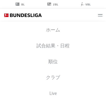
2BL
BL
VBL
MAXIMILIAN
ホーム
PHILIPP
26
試合結果・日程
順位
ストライカー
クラブ
FREIBURG
統計 シーズン 2026/2027
ゴール
チームメイト
Live