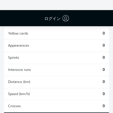
0
0
ログイン
Fouls
0
Yellow cards
0
Appearances
0
Sprints
0
Intensive runs
0
Distance (km)
0
Speed (km/h)
0
Crosses
0