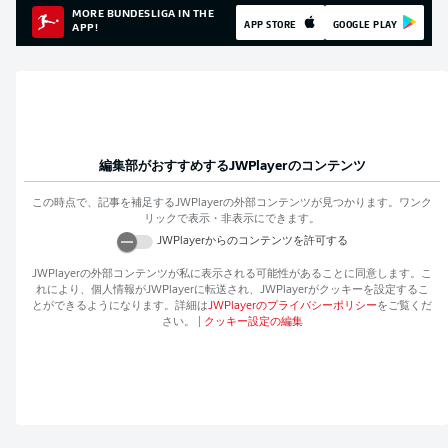
MORE BUNDESLIGA IN THE
APP STORE
GOOGLE PLAY
APP!
編集部がおすすめする
JWPlayer
のコンテンツ
この時点で、記事を補足する
JWPlayer
の外部コンテンツが見つかります。ワンク
リックで表示・非表示にできます。
JWPlayer
からのコンテンツを許可する
JWPlayer
の外部コンテンツが私に表示される可能性があることに同意します。こ
れにより、個人情報が
JWPlayer
に転送され、
JWPlayer
がクッキーを設定するこ
とができるようになります。詳細は
JWPlayer
のプライバシーポリシー
をご覧くだ
さい。
|
クッキー設定の編集