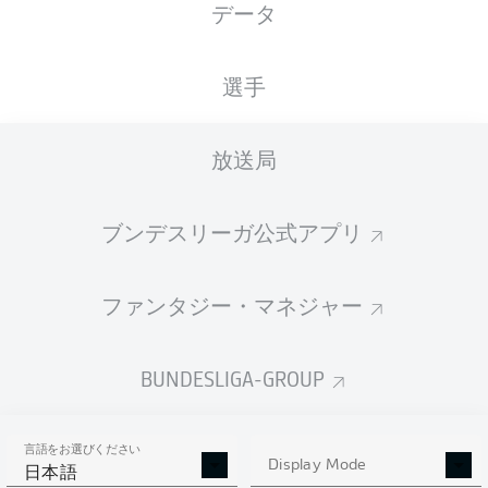
データ
国籍
01.03.1994
身長
体重
DEU
32 年
183 CM
76 KG
選手
Competition
放送局
Bundesliga
Season
ブンデスリーガ公式アプリ
2026/2027
ファンタジー・マネジャー
統計 シーズン 2026/2027
BUNDESLIGA-GROUP
言語をお選びください
AERIAL DUELS
Display Mode
TACKLES WON
日本語
WON