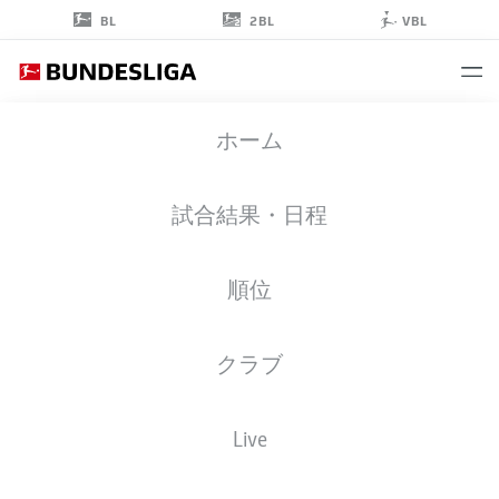
2BL
BL
VBL
MATS
ホーム
HUMMELS
15
試合結果・日程
順位
擁護者
クラブ
BORUSSIA DORTMUND
統計 シーズン 2023/2024
ゴール
Live