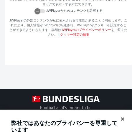
リックで表示・非表示にできます。
JWPlayer
からのコンテンツを許可する
JWPlayer
の外部コンテンツが私に表示される可能性があることに同意します。こ
れにより、個人情報が
JWPlayer
に転送され、
JWPlayer
がクッキーを設定するこ
とができるようになります。詳細は
JWPlayer
のプライバシーポリシー
をご覧くだ
さい。
|
クッキー設定の編集
Football as it's meant to be
弊社ではあなたのプライバシーを尊重して
います