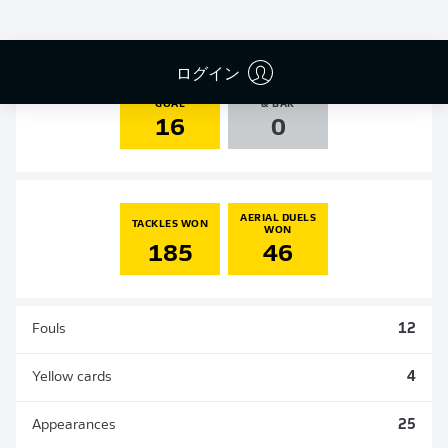
3
0
0
0
ログイン
SHOTS ON
AGAINST POST
GOAL
& BAR
16
0
AERIAL DUELS
TACKLES WON
WON
185
46
Fouls
12
Yellow cards
4
Appearances
25