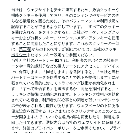
BUNDESLIGA APP
当社は、ウェブサイトを安全に運営するため、必須クッキーや
機能クッキーを使用しており、そのコンテンツやサービスのさ
らなる最適化を図るために、そのパフォーマンスや利用状況を
記録することができるようにしています。「すべてのクッキー
を受け入れる」をクリックすると、当社がマーケティングクッ
Official Partners
キーおよび分析クッキー、ソーシャルメディアクッキーを使用
することに同意したことになります。これらのクッキーの一部
は、
第三者
からのものです。詳細については、当社の
クッキー
ポリシー
またはクッキー設定をご参照ください。
当社と当社のパートナー
61
社は、利用者のデバイスの閲覧デ
ータや一意的識別子などの個人データにアクセスし、デバイス
上に保存します。「同意します」を選択すると、「当社と当社
パートナーはデータを処理することで以下を提供します」に記
載されている目的に対してトラッキング技術が有効化されま
す。「すべて拒否する」を選択するか、同意を撤回すると、ト
ラッキング技術は無効化されます。トラッキング技術が無効化
されている場合、利用者の関心事との関連が低いコンテンツや
広告が表示される可能性があります。ウェブページの下にある
プライバシー・ポリシー
優先設定を管理する
優先設定を管理する リンクまたは をクリックするとこのメニュ
利用条件
放送局
ーが開きますので、いつでも選択内容を変更したり、同意を撤
回したりできます。選択内容は当社の ウェブサイト に反映され
求人
選手
ます。詳細はプライバシーポリシーをご参照ください。
プライ