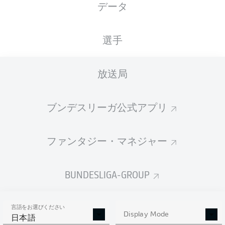
データ
国籍
16.12.1988
身長
体重
DEU
37 年
191 CM
94 KG
選手
Competition
放送局
Bundesliga
Season
ブンデスリーガ公式アプリ
2023/2024
ファンタジー・マネジャー
統計 シーズン 2023/2024
BUNDESLIGA-GROUP
言語をお選びください
PENALTIES
Display Mode
GOALS
ASSISTS
PENALTIES
日本語
SCORED