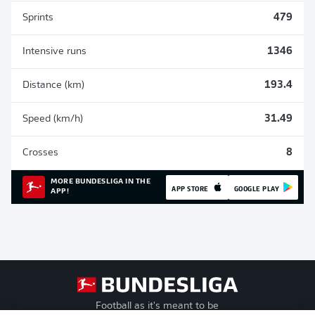
Sprints
479
Intensive runs
1346
Distance (km)
193.4
Speed (km/h)
31.49
Crosses
8
MORE BUNDESLIGA IN THE
APP STORE
GOOGLE PLAY
APP!
Football as it's meant to be