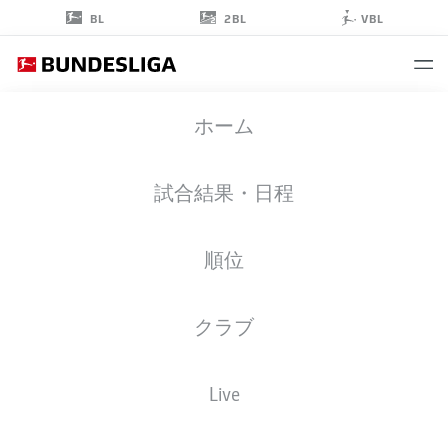
2BL
BL
VBL
MARCO
ホーム
REUS
11
試合結果・日程
順位
ミッドフィルダー
クラブ
BORUSSIA DORTMUND
統計 シーズン 2023/2024
ゴール
Live