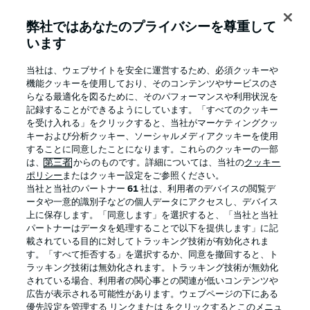
弊社ではあなたのプライバシーを尊重して
います
BUNDESLIGA APP
当社は、ウェブサイトを安全に運営するため、必須クッキーや
機能クッキーを使用しており、そのコンテンツやサービスのさ
らなる最適化を図るために、そのパフォーマンスや利用状況を
記録することができるようにしています。「すべてのクッキー
を受け入れる」をクリックすると、当社がマーケティングクッ
Official Partners
キーおよび分析クッキー、ソーシャルメディアクッキーを使用
することに同意したことになります。これらのクッキーの一部
は、
第三者
からのものです。詳細については、当社の
クッキー
ポリシー
またはクッキー設定をご参照ください。
当社と当社のパートナー
61
社は、利用者のデバイスの閲覧デ
ータや一意的識別子などの個人データにアクセスし、デバイス
上に保存します。「同意します」を選択すると、「当社と当社
パートナーはデータを処理することで以下を提供します」に記
載されている目的に対してトラッキング技術が有効化されま
す。「すべて拒否する」を選択するか、同意を撤回すると、ト
ラッキング技術は無効化されます。トラッキング技術が無効化
されている場合、利用者の関心事との関連が低いコンテンツや
広告が表示される可能性があります。ウェブページの下にある
プライバシー・ポリシー
優先設定を管理する
優先設定を管理する リンクまたは をクリックするとこのメニュ