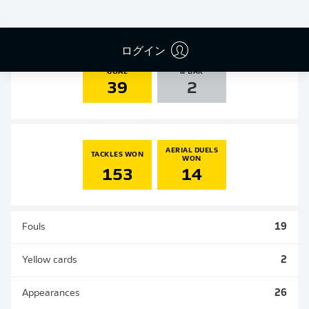
6
6
0
0
ログイン
SHOTS ON
AGAINST POST
GOAL
& BAR
39
2
AERIAL DUELS
TACKLES WON
WON
153
14
Fouls
19
Yellow cards
2
Appearances
26