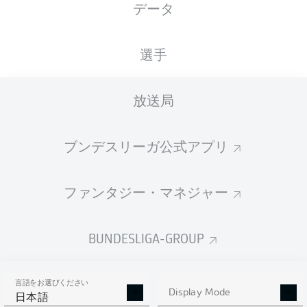
データ
国籍
31.05.1989
身長
体重
DEU
37 年
180 CM
71 KG
選手
Competition
放送局
Bundesliga
Season
ブンデスリーガ公式アプリ
2023/2024
ファンタジー・マネジャー
統計 シーズン 2023/2024
BUNDESLIGA-GROUP
言語をお選びください
PENALTIES
Display Mode
GOALS
ASSISTS
PENALTIES
日本語
SCORED