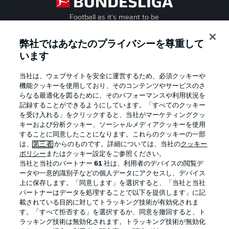
Football as it's meant to be
弊社ではあなたのプライバシーを尊重して
います
BUNDESLIGA APP
当社は、ウェブサイトを安全に運営するため、必須クッキーや
機能クッキーを使用しており、そのコンテンツやサービスのさ
らなる最適化を図るために、そのパフォーマンスや利用状況を
記録することができるようにしています。「すべてのクッキー
を受け入れる」をクリックすると、当社がマーケティングクッ
Official Partners
キーおよび分析クッキー、ソーシャルメディアクッキーを使用
することに同意したことになります。これらのクッキーの一部
は、
第三者
からのものです。詳細については、当社の
クッキー
ポリシー
またはクッキー設定をご参照ください。
当社と当社のパートナー
61
社は、利用者のデバイスの閲覧デ
ータや一意的識別子などの個人データにアクセスし、デバイス
上に保存します。「同意します」を選択すると、「当社と当社
パートナーはデータを処理することで以下を提供します」に記
載されている目的に対してトラッキング技術が有効化されま
す。「すべて拒否する」を選択するか、同意を撤回すると、ト
ラッキング技術は無効化されます。トラッキング技術が無効化