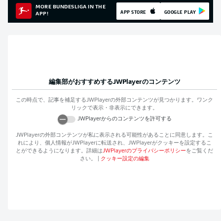
MORE BUNDESLIGA IN THE
APP STORE
GOOGLE PLAY
APP!
編集部がおすすめする
JWPlayer
のコンテンツ
この時点で、記事を補足する
JWPlayer
の外部コンテンツが見つかります。ワンク
リックで表示・非表示にできます。
JWPlayer
からのコンテンツを許可する
JWPlayer
の外部コンテンツが私に表示される可能性があることに同意します。こ
れにより、個人情報が
JWPlayer
に転送され、
JWPlayer
がクッキーを設定するこ
とができるようになります。詳細は
JWPlayer
のプライバシーポリシー
をご覧くだ
さい。
|
クッキー設定の編集