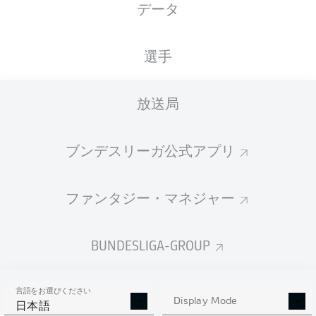
データ
国籍
18.07.2000
身長
体重
NLD
26 年
184 CM
69 KG
選手
Competition
放送局
Bundesliga
Season
ブンデスリーガ公式アプリ
2026/2027
ファンタジー・マネジャー
統計 シーズン 2026/2027
BUNDESLIGA-GROUP
言語をお選びください
AERIAL DUELS
Display Mode
TACKLES WON
日本語
WON