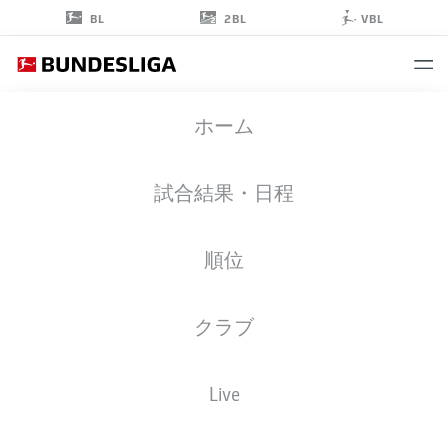
2BL
BL
VBL
LUTSHAREL
ホーム
GEERTRUIDA
41
試合結果・日程
順位
擁護者
クラブ
RB LEIPZIG
統計 シーズン 2026/2027
ゴール
チームメイト
Live