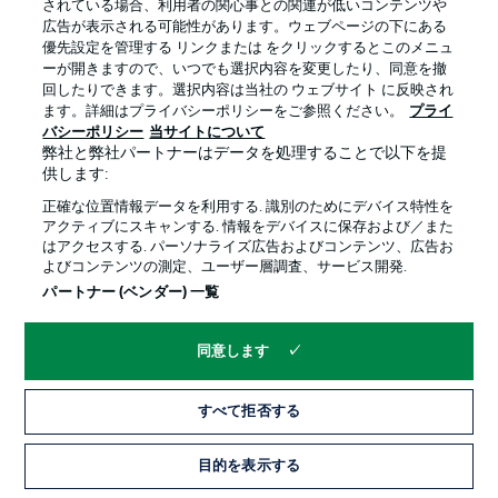
されている場合、利用者の関心事との関連が低いコンテンツや
広告が表示される可能性があります。ウェブページの下にある
プライバシー・ポリシー
優先設定を管理する
優先設定を管理する リンクまたは をクリックするとこのメニュ
利用条件
放送局
ーが開きますので、いつでも選択内容を変更したり、同意を撤
回したりできます。選択内容は当社の ウェブサイト に反映され
求人
選手
ます。詳細はプライバシーポリシーをご参照ください。
プライ
バシーポリシー
当サイトについて
当サイトについて
弊社と弊社パートナーはデータを処理することで以下を提
供します:
正確な位置情報データを利用する. 識別のためにデバイス特性を
アクティブにスキャンする. 情報をデバイスに保存および／また
はアクセスする. パーソナライズ広告およびコンテンツ、広告お
よびコンテンツの測定、ユーザー層調査、サービス開発.
© 2026 Bundesliga-Gruppe GmbH
パートナー (ベンダー) 一覧
言語をお選びください
同意します
日本語
すべて拒否する
Display Mode
目的を表示する