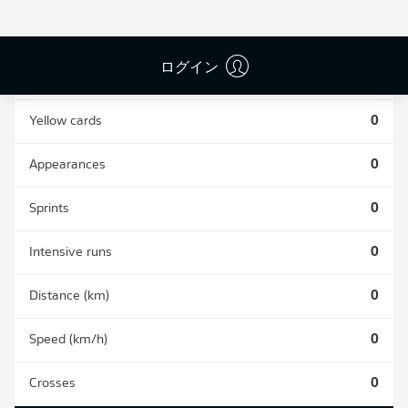
0
0
ログイン
Fouls
0
Yellow cards
0
Appearances
0
Sprints
0
Intensive runs
0
Distance (km)
0
Speed (km/h)
0
Crosses
0