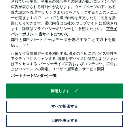
されている場合、利用者の関心事との関連が低いコンテンツや
広告が表示される可能性があります。ウェブページの下にある
プライバシー・ポリシー
優先設定を管理する
優先設定を管理する リンクまたは をクリックするとこのメニュ
利用条件
放送局
ーが開きますので、いつでも選択内容を変更したり、同意を撤
回したりできます。選択内容は当社の ウェブサイト に反映され
求人
選手
ます。詳細はプライバシーポリシーをご参照ください。
プライ
バシーポリシー
当サイトについて
当サイトについて
弊社と弊社パートナーはデータを処理することで以下を提
供します:
正確な位置情報データを利用する. 識別のためにデバイス特性を
アクティブにスキャンする. 情報をデバイスに保存および／また
はアクセスする. パーソナライズ広告およびコンテンツ、広告お
よびコンテンツの測定、ユーザー層調査、サービス開発.
© 2026 Bundesliga-Gruppe GmbH
パートナー (ベンダー) 一覧
言語をお選びください
同意します
日本語
すべて拒否する
Display Mode
目的を表示する