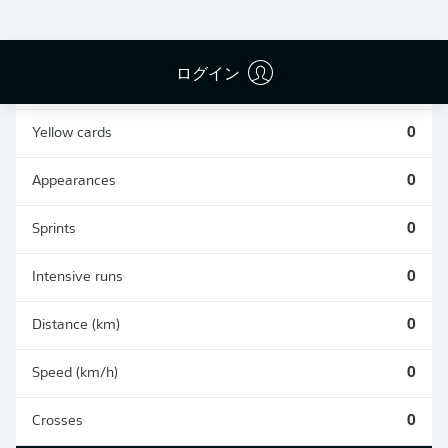
0
0
ログイン
Fouls
0
Yellow cards
0
Appearances
0
Sprints
0
Intensive runs
0
Distance (km)
0
Speed (km/h)
0
Crosses
0