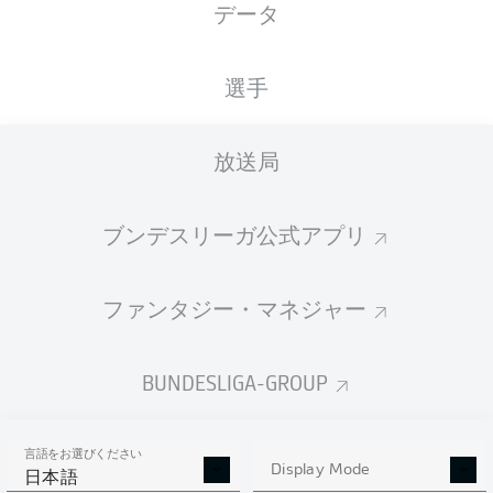
データ
国籍
09.01.2008
身長
ITA
18 年
194 CM
選手
Competition
放送局
Bundesliga
Season
ブンデスリーガ公式アプリ
2026/2027
ファンタジー・マネジャー
統計 シーズン 2026/2027
BUNDESLIGA-GROUP
言語をお選びください
AERIAL DUELS
Display Mode
TACKLES WON
日本語
WON