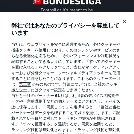
Football as it's meant to be
弊社ではあなたのプライバシーを尊重して
います
BUNDESLIGA APP
当社は、ウェブサイトを安全に運営するため、必須クッキーや
機能クッキーを使用しており、そのコンテンツやサービスのさ
らなる最適化を図るために、そのパフォーマンスや利用状況を
記録することができるようにしています。「すべてのクッキー
を受け入れる」をクリックすると、当社がマーケティングクッ
Official Partners
キーおよび分析クッキー、ソーシャルメディアクッキーを使用
することに同意したことになります。これらのクッキーの一部
は、
第三者
からのものです。詳細については、当社の
クッキー
ポリシー
またはクッキー設定をご参照ください。
当社と当社のパートナー
61
社は、利用者のデバイスの閲覧デ
ータや一意的識別子などの個人データにアクセスし、デバイス
上に保存します。「同意します」を選択すると、「当社と当社
パートナーはデータを処理することで以下を提供します」に記
載されている目的に対してトラッキング技術が有効化されま
す。「すべて拒否する」を選択するか、同意を撤回すると、ト
ラッキング技術は無効化されます。トラッキング技術が無効化