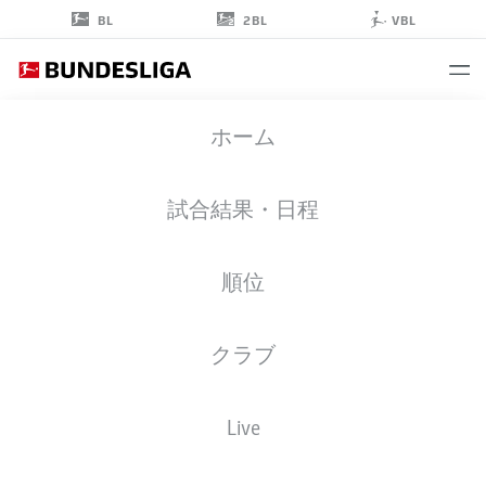
2BL
BL
VBL
LUCA
ホーム
REGGIANI
49
試合結果・日程
順位
擁護者
クラブ
BORUSSIA DORTMUND
統計 シーズン 2026/2027
ゴール
チームメイト
Live