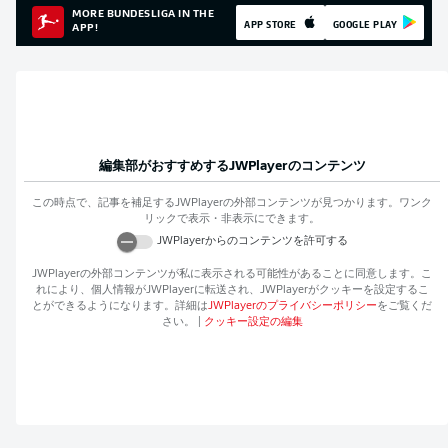
MORE BUNDESLIGA IN THE
APP STORE
GOOGLE PLAY
APP!
編集部がおすすめする
JWPlayer
のコンテンツ
この時点で、記事を補足する
JWPlayer
の外部コンテンツが見つかります。ワンク
リックで表示・非表示にできます。
JWPlayer
からのコンテンツを許可する
JWPlayer
の外部コンテンツが私に表示される可能性があることに同意します。こ
れにより、個人情報が
JWPlayer
に転送され、
JWPlayer
がクッキーを設定するこ
とができるようになります。詳細は
JWPlayer
のプライバシーポリシー
をご覧くだ
さい。
|
クッキー設定の編集