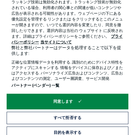
ラッキング技術は無効化されます。トラッキング技術が無効化
されている場合、利用者の関心事との関連が低いコンテンツや
広告が表示される可能性があります。ウェブページの下にある
プライバシー・ポリシー
優先設定を管理する
優先設定を管理する リンクまたは をクリックするとこのメニュ
利用条件
放送局
ーが開きますので、いつでも選択内容を変更したり、同意を撤
回したりできます。選択内容は当社の ウェブサイト に反映され
求人
選手
ます。詳細はプライバシーポリシーをご参照ください。
プライ
バシーポリシー
当サイトについて
当サイトについて
弊社と弊社パートナーはデータを処理することで以下を提
供します:
正確な位置情報データを利用する. 識別のためにデバイス特性を
アクティブにスキャンする. 情報をデバイスに保存および／また
はアクセスする. パーソナライズ広告およびコンテンツ、広告お
よびコンテンツの測定、ユーザー層調査、サービス開発.
© 2026 Bundesliga-Gruppe GmbH
パートナー (ベンダー) 一覧
言語をお選びください
同意します
日本語
すべて拒否する
Display Mode
目的を表示する