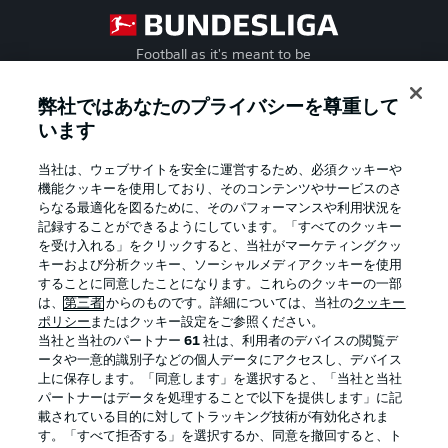
Football as it's meant to be
弊社ではあなたのプライバシーを尊重して
います
BUNDESLIGA APP
当社は、ウェブサイトを安全に運営するため、必須クッキーや
機能クッキーを使用しており、そのコンテンツやサービスのさ
らなる最適化を図るために、そのパフォーマンスや利用状況を
記録することができるようにしています。「すべてのクッキー
を受け入れる」をクリックすると、当社がマーケティングクッ
Official Partners
キーおよび分析クッキー、ソーシャルメディアクッキーを使用
することに同意したことになります。これらのクッキーの一部
は、
第三者
からのものです。詳細については、当社の
クッキー
ポリシー
またはクッキー設定をご参照ください。
当社と当社のパートナー
61
社は、利用者のデバイスの閲覧デ
ータや一意的識別子などの個人データにアクセスし、デバイス
上に保存します。「同意します」を選択すると、「当社と当社
パートナーはデータを処理することで以下を提供します」に記
載されている目的に対してトラッキング技術が有効化されま
す。「すべて拒否する」を選択するか、同意を撤回すると、ト