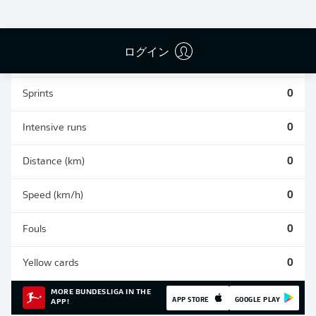
0
0
0
ログイン
Appearances
0
Sprints
0
Intensive runs
0
Distance (km)
0
Speed (km/h)
0
Fouls
0
Yellow cards
0
MORE BUNDESLIGA IN THE
APP STORE
GOOGLE PLAY
APP!