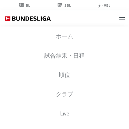
2BL
BL
VBL
LUCA
ホーム
PHILIPP
37
試合結果・日程
順位
ゴールキーパー
クラブ
HOFFENHEIM
統計 シーズン 2026/2027
ゴール
チームメイト
Live