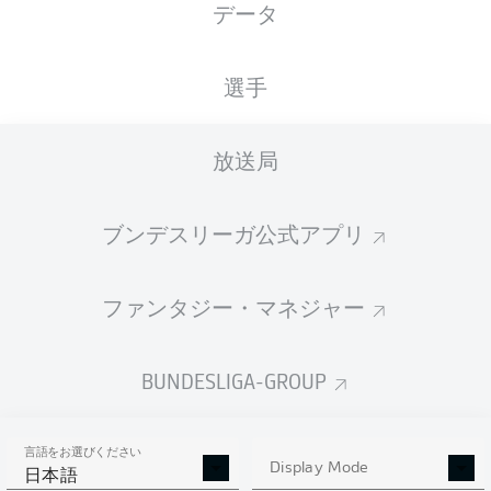
データ
国籍
28.11.2000
身長
体重
DEU
25 年
192 CM
83 KG
選手
Competition
放送局
Bundesliga
Season
ブンデスリーガ公式アプリ
2026/2027
ファンタジー・マネジャー
統計 シーズン 2026/2027
BUNDESLIGA-GROUP
言語をお選びください
PASSES
Display Mode
SHOTS SAVED
OWN-GOALS
日本語
COMPLETED