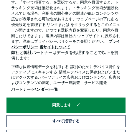
す。「すべて拒否する」を選択するか、同意を撤回すると、ト
ラッキング技術は無効化されます。トラッキング技術が無効化
されている場合、利用者の関心事との関連が低いコンテンツや
広告が表示される可能性があります。ウェブページの下にある
プライバシー・ポリシー
優先設定を管理する
優先設定を管理する リンクまたは をクリックするとこのメニュ
利用条件
放送局
ーが開きますので、いつでも選択内容を変更したり、同意を撤
回したりできます。選択内容は当社の ウェブサイト に反映され
求人
選手
ます。詳細はプライバシーポリシーをご参照ください。
プライ
バシーポリシー
当サイトについて
当サイトについて
弊社と弊社パートナーはデータを処理することで以下を提
供します:
正確な位置情報データを利用する. 識別のためにデバイス特性を
アクティブにスキャンする. 情報をデバイスに保存および／また
はアクセスする. パーソナライズ広告およびコンテンツ、広告お
よびコンテンツの測定、ユーザー層調査、サービス開発.
© 2026 Bundesliga-Gruppe GmbH
パートナー (ベンダー) 一覧
言語をお選びください
同意します
日本語
すべて拒否する
Display Mode