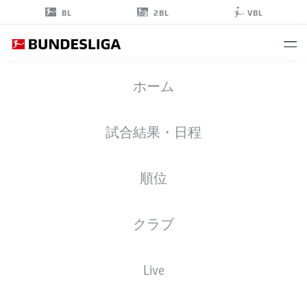
2BL
BL
VBL
LEONARD
ホーム
PRESCOTT
37
試合結果・日程
順位
ゴールキーパー
クラブ
BAYERN MUNICH
統計 シーズン 2026/2027
ゴール
チームメイト
Live