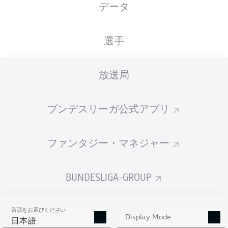
データ
国籍
23.09.2009
身長
DEU
, USA
16 年
196 CM
選手
放送局
Competition
Bundesliga
ブンデスリーガ公式アプリ
Season
2026/2027
ファンタジー・マネジャー
BUNDESLIGA-GROUP
統計 シーズン 2026/2027
言語をお選びください
Display Mode
日本語
PASSES