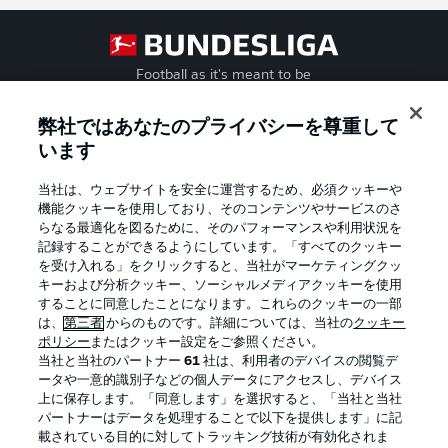
Football as it's meant to be
弊社ではあなたのプライバシーを尊重して
います
BUNDESLIGA APP
当社は、ウェブサイトを安全に運営するため、必須クッキーや
機能クッキーを使用しており、そのコンテンツやサービスのさ
らなる最適化を図るために、そのパフォーマンスや利用状況を
記録することができるようにしています。「すべてのクッキー
を受け入れる」をクリックすると、当社がマーケティングクッ
Official Partners
キーおよび分析クッキー、ソーシャルメディアクッキーを使用
することに同意したことになります。これらのクッキーの一部
は、
第三者
からのものです。詳細については、当社の
クッキー
ポリシー
またはクッキー設定をご参照ください。
当社と当社のパートナー
61
社は、利用者のデバイスの閲覧デ
ータや一意的識別子などの個人データにアクセスし、デバイス
上に保存します。「同意します」を選択すると、「当社と当社
パートナーはデータを処理することで以下を提供します」に記
載されている目的に対してトラッキング技術が有効化されま