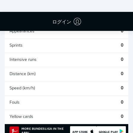
SHOTS SAVED
OWN-GOALS
COMPLETED
0
0
0
ログイン
Appearances
0
Sprints
0
Intensive runs
0
Distance (km)
0
Speed (km/h)
0
Fouls
0
Yellow cards
0
MORE BUNDESLIGA IN THE
APP STORE
GOOGLE PLAY