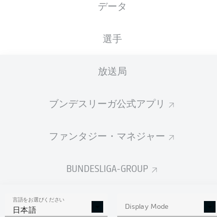
データ
国籍
07.01.2005
身長
体重
DEU
21 年
187 CM
80 KG
選手
Competition
放送局
Bundesliga 2
ブンデスリーガ公式アプリ
Season
ファンタジー・マネジャー
統計 シーズン 2024/2025
BUNDESLIGA-GROUP
言語をお選びください
AERIAL DUELS
Display Mode
TACKLES WON
日本語
WON