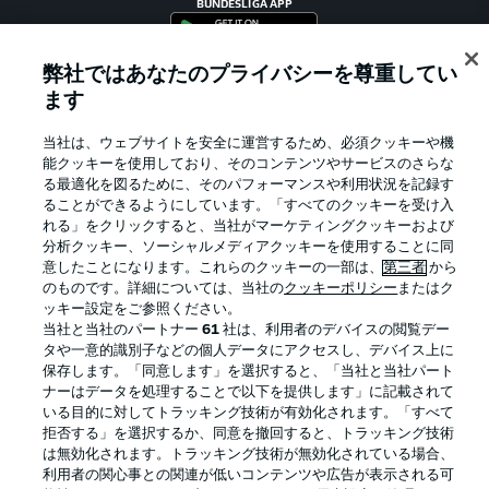
BUNDESLIGA APP
弊社ではあなたのプライバシーを尊重してい
ます
Official Partners
当社は、ウェブサイトを安全に運営するため、必須クッキーや機
能クッキーを使用しており、そのコンテンツやサービスのさらな
る最適化を図るために、そのパフォーマンスや利用状況を記録す
ることができるようにしています。「すべてのクッキーを受け入
れる」をクリックすると、当社がマーケティングクッキーおよび
分析クッキー、ソーシャルメディアクッキーを使用することに同
意したことになります。これらのクッキーの一部は、
第三者
から
のものです。詳細については、当社の
クッキーポリシー
またはク
ッキー設定をご参照ください。
当社と当社のパートナー
61
社は、利用者のデバイスの閲覧デー
タや一意的識別子などの個人データにアクセスし、デバイス上に
保存します。「同意します」を選択すると、「当社と当社パート
プライバシー・ポリシー
優先設定を管理する
ナーはデータを処理することで以下を提供します」に記載されて
いる目的に対してトラッキング技術が有効化されます。「すべて
利用条件
放送局
拒否する」を選択するか、同意を撤回すると、トラッキング技術
求人
選手
は無効化されます。トラッキング技術が無効化されている場合、
利用者の関心事との関連が低いコンテンツや広告が表示される可
当サイトについて