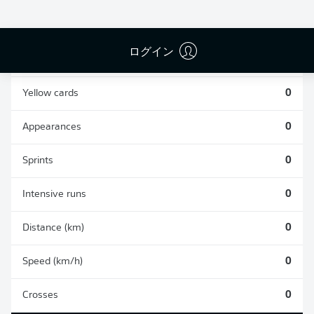
0
0
ログイン
Fouls
0
Yellow cards
0
Appearances
0
Sprints
0
Intensive runs
0
Distance (km)
0
Speed (km/h)
0
Crosses
0