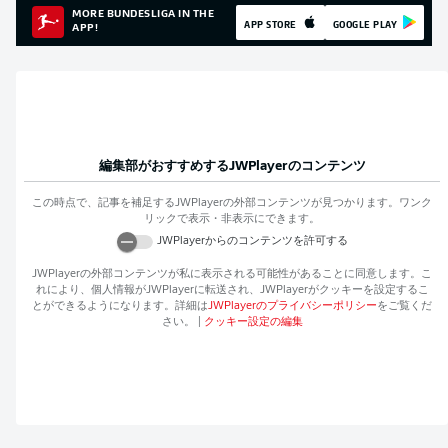
MORE BUNDESLIGA IN THE
APP STORE
GOOGLE PLAY
APP!
編集部がおすすめする
JWPlayer
のコンテンツ
この時点で、記事を補足する
JWPlayer
の外部コンテンツが見つかります。ワンク
リックで表示・非表示にできます。
JWPlayer
からのコンテンツを許可する
JWPlayer
の外部コンテンツが私に表示される可能性があることに同意します。こ
れにより、個人情報が
JWPlayer
に転送され、
JWPlayer
がクッキーを設定するこ
とができるようになります。詳細は
JWPlayer
のプライバシーポリシー
をご覧くだ
さい。
|
クッキー設定の編集