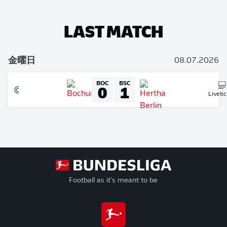
LAST MATCH
金曜日
08.07.2026
BOC
BSC
0
1
Liveti
Football as it's meant to be