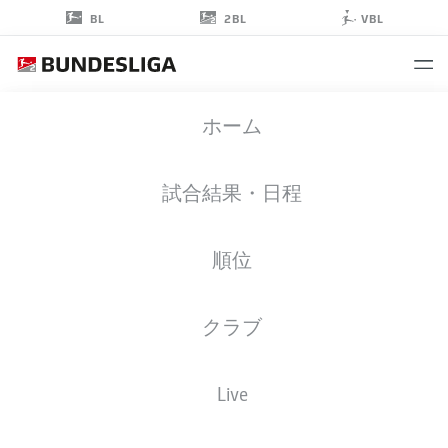
2BL
BL
VBL
LENNART
ホーム
KOERDT
28
試合結果・日程
順位
ミッドフィルダー
クラブ
BOCHUM
統計 シーズン 2024/2025
ゴール
Live