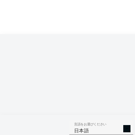
Competition
Bundesliga 2
Season
2025/2026
言語をお選びください
AERIAL 
TACKLES WON
日本語
WO