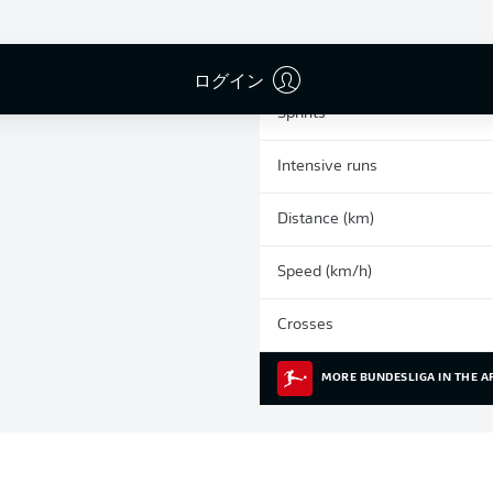
0
Yellow cards
Appearances
ログイン
Sprints
Intensive runs
Distance (km)
Speed (km/h)
Crosses
MORE BUNDESLIGA IN THE A