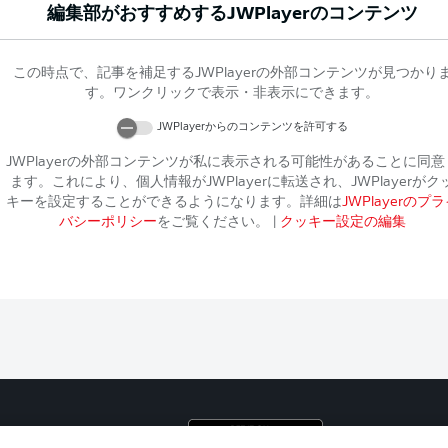
編集部がおすすめする
JWPlayer
のコンテンツ
この時点で、記事を補足する
JWPlayer
の外部コンテンツが見つかり
す。ワンクリックで表示・非表示にできます。
JWPlayer
からのコンテンツを許可する
JWPlayer
の外部コンテンツが私に表示される可能性があることに同意
ます。これにより、個人情報が
JWPlayer
に転送され、
JWPlayer
がク
キーを設定することができるようになります。詳細は
JWPlayer
のプラ
バシーポリシー
をご覧ください。
|
クッキー設定の編集
プライ