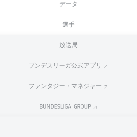
データ
国籍
18.09.1999
身長
体重
NLD
26 年
186 CM
76 KG
選手
放送局
ブンデスリーガ公式アプリ
ファンタジー・マネジャー
統計 シーズン 2025/2026
BUNDESLIGA-GROUP
Fouls
DUELS
N