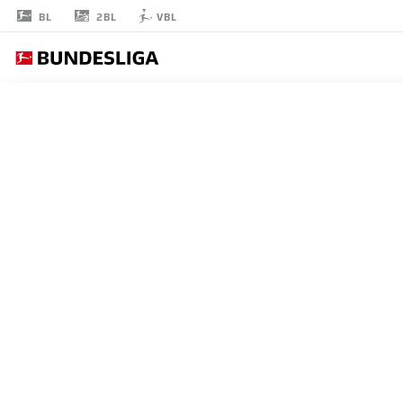
2BL
BL
VBL
KOEN
KOSTONS
10
ストライカー
PADERBORN
統計 シーズン 2025/2026
ゴール