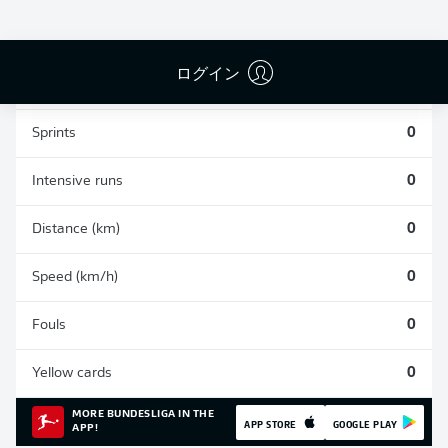
0
0
0
ログイン
Appearances
0
Sprints
0
Intensive runs
0
Distance (km)
0
Speed (km/h)
0
Fouls
0
Yellow cards
0
MORE BUNDESLIGA IN THE
APP STORE
GOOGLE PLAY
APP!