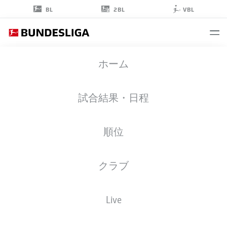
2BL
BL
VBL
KEVIN
ホーム
TRAPP
1
試合結果・日程
順位
ゴールキーパー
クラブ
EINTRACHT FRANKFURT
統計 シーズン 2025/2026
ゴール
Live