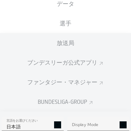
データ
国籍
08.07.1990
身長
体重
DEU
36 年
189 CM
84 KG
選手
Competition
放送局
Bundesliga
Season
ブンデスリーガ公式アプリ
2025/2026
ファンタジー・マネジャー
統計 シーズン 2025/2026
BUNDESLIGA-GROUP
言語をお選びください
PASSES
Display Mode
SHOTS SAVED
OWN-GOALS
日本語
COMPLETED