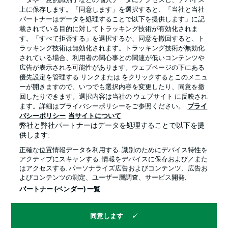
ータや一意的識別子などの個人データにアクセスし、デバイス
上に保存します。「同意します」を選択すると、「当社と当社
パートナーはデータを処理することで以下を提供します」に記
載されている目的に対してトラッキング技術が有効化されま
す。「すべて拒否する」を選択するか、同意を撤回すると、ト
ラッキング技術は無効化されます。トラッキング技術が無効化
されている場合、利用者の関心事との関連が低いコンテンツや
広告が表示される可能性があります。ウェブページの下にある
優先設定を管理する リンクまたは をクリックするとこのメニュ
ーが開きますので、いつでも選択内容を変更したり、同意を撤
回したりできます。選択内容は当社の ウェブサイト に反映され
プライバシー・ポリシー
優先設定を管理する
ます。詳細はプライバシーポリシーをご参照ください。
プライ
利用条件
放送局
バシーポリシー
当サイトについて
弊社と弊社パートナーはデータを処理することで以下を提
求人
選手
供します:
当サイトについて
正確な位置情報データを利用する. 識別のためにデバイス特性を
アクティブにスキャンする. 情報をデバイスに保存および／また
はアクセスする. パーソナライズ広告およびコンテンツ、広告お
よびコンテンツの測定、ユーザー層調査、サービス開発.
パートナー (ベンダー) 一覧
同意します
© 2026 Bundesliga-Gruppe GmbH