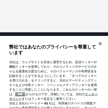
弊社ではあなたのプライバシーを尊重して
Football as it's meant to be
います
当社は、ウェブサイトを安全に運営するため、必須クッキーや
機能クッキーを使用しており、そのコンテンツやサービスのさ
BUNDESLIGA APP
らなる最適化を図るために、そのパフォーマンスや利用状況を
記録することができるようにしています。「すべてのクッキー
を受け入れる」をクリックすると、当社がマーケティングクッ
キーおよび分析クッキー、ソーシャルメディアクッキーを使用
することに同意したことになります。これらのクッキーの一部
は、
第三者
からのものです。詳細については、当社の
クッキー
Official Partners
ポリシー
またはクッキー設定をご参照ください。
当社と当社のパートナー
61
社は、利用者のデバイスの閲覧デ