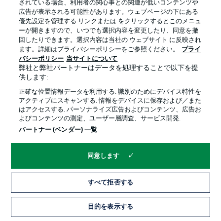
されている場合、利用者の関心事との関連が低いコンテンツや
広告が表示される可能性があります。ウェブページの下にある
プライバシー・ポリシー
優先設定を管理する
優先設定を管理する リンクまたは をクリックするとこのメニュ
利用条件
放送局
ーが開きますので、いつでも選択内容を変更したり、同意を撤
回したりできます。選択内容は当社の ウェブサイト に反映され
求人
選手
ます。詳細はプライバシーポリシーをご参照ください。
プライ
バシーポリシー
当サイトについて
当サイトについて
弊社と弊社パートナーはデータを処理することで以下を提
供します:
正確な位置情報データを利用する. 識別のためにデバイス特性を
アクティブにスキャンする. 情報をデバイスに保存および／また
はアクセスする. パーソナライズ広告およびコンテンツ、広告お
よびコンテンツの測定、ユーザー層調査、サービス開発.
© 2026 Bundesliga-Gruppe GmbH
パートナー (ベンダー) 一覧
言語をお選びください
同意します
日本語
すべて拒否する
Display Mode
目的を表示する