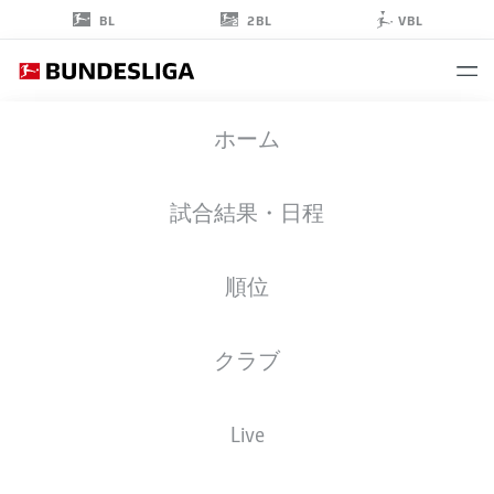
2BL
BL
VBL
KEREM
ホーム
YALCIN
32
試合結果・日程
順位
擁護者
クラブ
PADERBORN
統計 シーズン 2026/2027
ゴール
チームメイト
Live