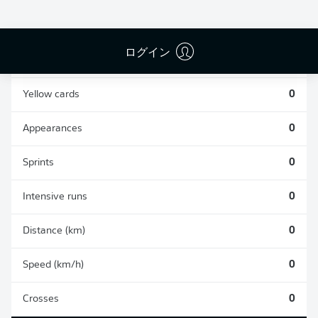
0
0
ログイン
Fouls
0
Yellow cards
0
Appearances
0
Sprints
0
Intensive runs
0
Distance (km)
0
Speed (km/h)
0
Crosses
0