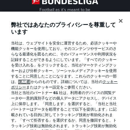
Football as it's meant to be
弊社ではあなたのプライバシーを尊重して
います
BUNDESLIGA APP
当社は、ウェブサイトを安全に運営するため、必須クッキーや
機能クッキーを使用しており、そのコンテンツやサービスのさ
らなる最適化を図るために、そのパフォーマンスや利用状況を
記録することができるようにしています。「すべてのクッキー
を受け入れる」をクリックすると、当社がマーケティングクッ
Official Partners
キーおよび分析クッキー、ソーシャルメディアクッキーを使用
することに同意したことになります。これらのクッキーの一部
は、
第三者
からのものです。詳細については、当社の
クッキー
ポリシー
またはクッキー設定をご参照ください。
当社と当社のパートナー
61
社は、利用者のデバイスの閲覧デ
ータや一意的識別子などの個人データにアクセスし、デバイス
上に保存します。「同意します」を選択すると、「当社と当社
パートナーはデータを処理することで以下を提供します」に記
載されている目的に対してトラッキング技術が有効化されま
す。「すべて拒否する」を選択するか、同意を撤回すると、ト
ラッキング技術は無効化されます。トラッキング技術が無効化