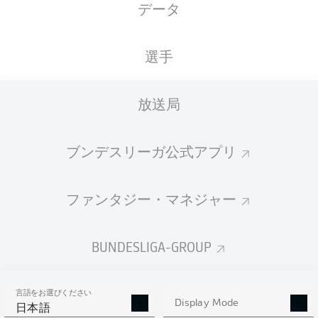
データ
国籍
02.12.2004
身長
DEU
21 年
183 CM
選手
Competition
放送局
Bundesliga
Season
ブンデスリーガ公式アプリ
2026/2027
ファンタジー・マネジャー
統計 シーズン 2026/2027
BUNDESLIGA-GROUP
言語をお選びください
AERIAL DUELS
Display Mode
TACKLES WON
日本語
WON