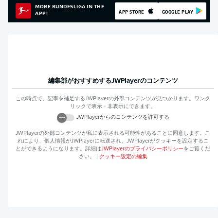
MORE BUNDESLIGA IN THE
APP STORE
GOOGLE PLAY
APP!
編集部がおすすめする
JWPlayer
のコンテンツ
この時点で、記事を補足する
JWPlayer
の外部コンテンツが見つかります。ワンク
リックで表示・非表示にできます。
JWPlayer
からのコンテンツを許可する
JWPlayer
の外部コンテンツが私に表示される可能性があることに同意します。こ
れにより、個人情報が
JWPlayer
に転送され、
JWPlayer
がクッキーを設定するこ
とができるようになります。詳細は
JWPlayer
のプライバシーポリシー
をご覧くだ
さい。
|
クッキー設定の編集