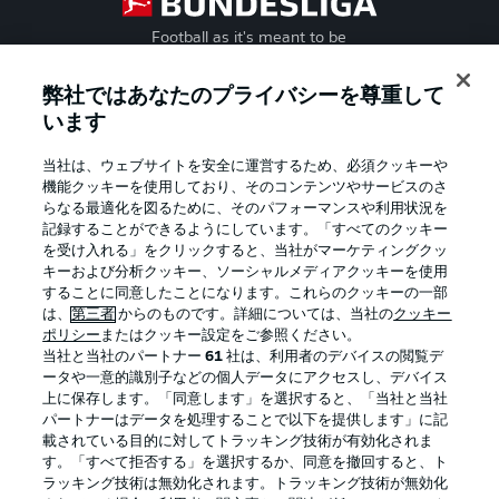
Football as it's meant to be
弊社ではあなたのプライバシーを尊重して
います
BUNDESLIGA APP
当社は、ウェブサイトを安全に運営するため、必須クッキーや
機能クッキーを使用しており、そのコンテンツやサービスのさ
らなる最適化を図るために、そのパフォーマンスや利用状況を
記録することができるようにしています。「すべてのクッキー
を受け入れる」をクリックすると、当社がマーケティングクッ
Official Partners
キーおよび分析クッキー、ソーシャルメディアクッキーを使用
することに同意したことになります。これらのクッキーの一部
は、
第三者
からのものです。詳細については、当社の
クッキー
ポリシー
またはクッキー設定をご参照ください。
当社と当社のパートナー
61
社は、利用者のデバイスの閲覧デ
ータや一意的識別子などの個人データにアクセスし、デバイス
上に保存します。「同意します」を選択すると、「当社と当社
パートナーはデータを処理することで以下を提供します」に記
載されている目的に対してトラッキング技術が有効化されま
す。「すべて拒否する」を選択するか、同意を撤回すると、ト
ラッキング技術は無効化されます。トラッキング技術が無効化