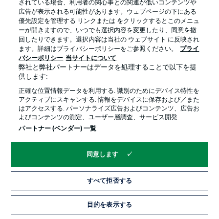
されている場合、利用者の関心事との関連が低いコンテンツや
広告が表示される可能性があります。ウェブページの下にある
プライバシー・ポリシー
優先設定を管理する
優先設定を管理する リンクまたは をクリックするとこのメニュ
利用条件
放送局
ーが開きますので、いつでも選択内容を変更したり、同意を撤
回したりできます。選択内容は当社の ウェブサイト に反映され
求人
選手
ます。詳細はプライバシーポリシーをご参照ください。
プライ
バシーポリシー
当サイトについて
当サイトについて
弊社と弊社パートナーはデータを処理することで以下を提
供します:
正確な位置情報データを利用する. 識別のためにデバイス特性を
アクティブにスキャンする. 情報をデバイスに保存および／また
はアクセスする. パーソナライズ広告およびコンテンツ、広告お
よびコンテンツの測定、ユーザー層調査、サービス開発.
© 2026 Bundesliga-Gruppe GmbH
パートナー (ベンダー) 一覧
言語をお選びください
同意します
日本語
すべて拒否する
Display Mode
目的を表示する