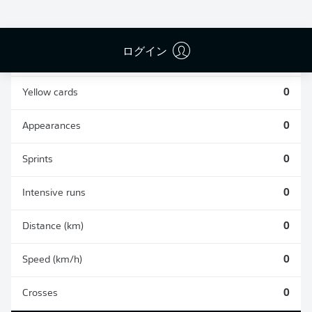
0
0
ログイン
Fouls
0
Yellow cards
0
Appearances
0
Sprints
0
Intensive runs
0
Distance (km)
0
Speed (km/h)
0
Crosses
0