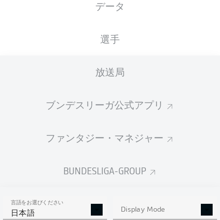
データ
国籍
27.07.2009
身長
体重
DEU
17 年
186 CM
82 KG
選手
Competition
放送局
Bundesliga
Season
ブンデスリーガ公式アプリ
2026/2027
ファンタジー・マネジャー
統計 シーズン 2026/2027
BUNDESLIGA-GROUP
言語をお選びください
AERIAL DUELS
Display Mode
TACKLES WON
日本語
WON