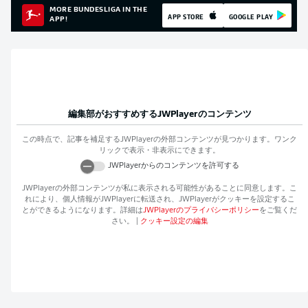
MORE BUNDESLIGA IN THE
APP STORE
GOOGLE PLAY
APP!
編集部がおすすめする
JWPlayer
のコンテンツ
この時点で、記事を補足する
JWPlayer
の外部コンテンツが見つかります。ワンク
リックで表示・非表示にできます。
JWPlayer
からのコンテンツを許可する
JWPlayer
の外部コンテンツが私に表示される可能性があることに同意します。こ
れにより、個人情報が
JWPlayer
に転送され、
JWPlayer
がクッキーを設定するこ
とができるようになります。詳細は
JWPlayer
のプライバシーポリシー
をご覧くだ
さい。
|
クッキー設定の編集