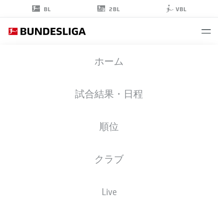
2BL
BL
VBL
KENNET
ホーム
EICHHORN
18
試合結果・日程
順位
ミッドフィルダー
クラブ
BAYER LEVERKUSEN
統計 シーズン 2026/2027
ゴール
チームメイト
Live