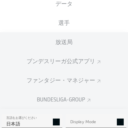
データ
国籍
身長
体重
08.04.1990
DEU
,
184
81
36 年
MAR
CM
KG
選手
放送局
Competition
Bundesliga
ブンデスリーガ公式アプリ
Season
2022/2023
ファンタジー・マネジャー
BUNDESLIGA-GROUP
統計 シーズン 2022/2023
言語をお選びください
Display Mode
日本語
AERIAL DUELS