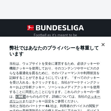
Football as it's meant to be
弊社ではあなたのプライバシーを尊重して
います
BUNDESLIGA APP
当社は、ウェブサイトを安全に運営するため、必須クッキーや
機能クッキーを使用しており、そのコンテンツやサービスのさ
らなる最適化を図るために、そのパフォーマンスや利用状況を
記録することができるようにしています。「すべてのクッキー
を受け入れる」をクリックすると、当社がマーケティングクッ
Official Partners
キーおよび分析クッキー、ソーシャルメディアクッキーを使用
することに同意したことになります。これらのクッキーの一部
は、
第三者
からのものです。詳細については、当社の
クッキー
ポリシー
またはクッキー設定をご参照ください。
当社と当社のパートナー
61
社は、利用者のデバイスの閲覧デ
ータや一意的識別子などの個人データにアクセスし、デバイス