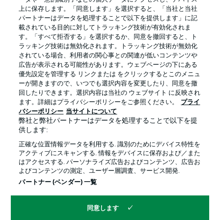
上に保存します。「同意します」を選択すると、「当社と当社
パートナーはデータを処理することで以下を提供します」に記
載されている目的に対してトラッキング技術が有効化されま
す。「すべて拒否する」を選択するか、同意を撤回すると、ト
ラッキング技術は無効化されます。トラッキング技術が無効化
されている場合、利用者の関心事との関連が低いコンテンツや
広告が表示される可能性があります。ウェブページの下にある
プライバシー・ポリシー
優先設定を管理する
優先設定を管理する リンクまたは をクリックするとこのメニュ
利用条件
放送局
ーが開きますので、いつでも選択内容を変更したり、同意を撤
回したりできます。選択内容は当社の ウェブサイト に反映され
求人
選手
ます。詳細はプライバシーポリシーをご参照ください。
プライ
バシーポリシー
当サイトについて
当サイトについて
弊社と弊社パートナーはデータを処理することで以下を提
供します:
正確な位置情報データを利用する. 識別のためにデバイス特性を
アクティブにスキャンする. 情報をデバイスに保存および／また
はアクセスする. パーソナライズ広告およびコンテンツ、広告お
よびコンテンツの測定、ユーザー層調査、サービス開発.
© 2026 Bundesliga-Gruppe GmbH
パートナー (ベンダー) 一覧
言語をお選びください
同意します
日本語