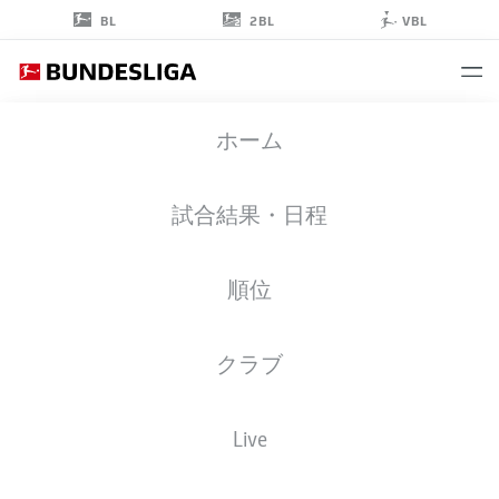
2BL
BL
VBL
KARIM
ホーム
BELLARABI
38
試合結果・日程
順位
ストライカー
クラブ
BAYER LEVERKUSEN
統計 シーズン 2022/2023
ゴール
Live