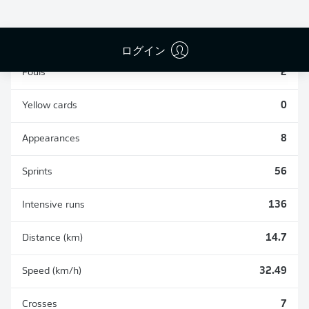
TACKLES WON
WON
7
0
ログイン
Fouls
2
Yellow cards
0
Appearances
8
Sprints
56
Intensive runs
136
Distance (km)
14.7
Speed (km/h)
32.49
Crosses
7