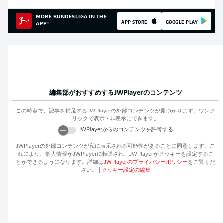
MORE BUNDESLIGA IN THE
APP STORE
GOOGLE PLAY
APP!
編集部がおすすめする
JWPlayer
のコンテンツ
この時点で、記事を補足する
JWPlayer
の外部コンテンツが見つかります。ワンク
リックで表示・非表示にできます。
JWPlayer
からのコンテンツを許可する
JWPlayer
の外部コンテンツが私に表示される可能性があることに同意します。こ
れにより、個人情報が
JWPlayer
に転送され、
JWPlayer
がクッキーを設定するこ
とができるようになります。詳細は
JWPlayer
のプライバシーポリシー
をご覧くだ
さい。
|
クッキー設定の編集