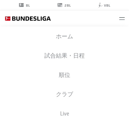
2BL
BL
VBL
JOSEP
ホーム
MARTÍNEZ
31
試合結果・日程
順位
ゴールキーパー
クラブ
RB LEIPZIG
統計 シーズン 2022/2023
ゴール
Live