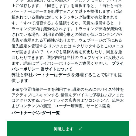
ータや一意的識別子などの個人データにアクセスし、デバイス
上に保存します。「同意します」を選択すると、「当社と当社
パートナーはデータを処理することで以下を提供します」に記
載されている目的に対してトラッキング技術が有効化されま
す。「すべて拒否する」を選択するか、同意を撤回すると、ト
ラッキング技術は無効化されます。トラッキング技術が無効化
されている場合、利用者の関心事との関連が低いコンテンツや
広告が表示される可能性があります。ウェブページの下にある
優先設定を管理する リンクまたは をクリックするとこのメニュ
ーが開きますので、いつでも選択内容を変更したり、同意を撤
回したりできます。選択内容は当社の ウェブサイト に反映され
プライバシー・ポリシー
優先設定を管理する
ます。詳細はプライバシーポリシーをご参照ください。
プライ
利用条件
放送局
バシーポリシー
当サイトについて
弊社と弊社パートナーはデータを処理することで以下を提
求人
選手
供します:
当サイトについて
正確な位置情報データを利用する. 識別のためにデバイス特性を
アクティブにスキャンする. 情報をデバイスに保存および／また
はアクセスする. パーソナライズ広告およびコンテンツ、広告お
よびコンテンツの測定、ユーザー層調査、サービス開発.
パートナー (ベンダー) 一覧
同意します
© 2026 Bundesliga-Gruppe GmbH