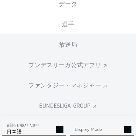
データ
国籍
27.05.1998
身長
体重
ESP
28 年
191 CM
78 KG
選手
Competition
放送局
Bundesliga
Season
ブンデスリーガ公式アプリ
2022/2023
ファンタジー・マネジャー
統計 シーズン 2022/2023
BUNDESLIGA-GROUP
言語をお選びください
PASSES
Display Mode
SHOTS SAVED
OWN-GOALS
日本語
COMPLETED