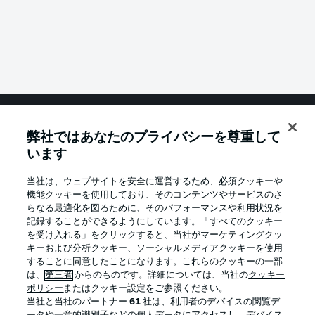
弊社ではあなたのプライバシーを尊重して
Football as it's meant to be
います
当社は、ウェブサイトを安全に運営するため、必須クッキーや
機能クッキーを使用しており、そのコンテンツやサービスのさ
BUNDESLIGA APP
らなる最適化を図るために、そのパフォーマンスや利用状況を
記録することができるようにしています。「すべてのクッキー
を受け入れる」をクリックすると、当社がマーケティングクッ
キーおよび分析クッキー、ソーシャルメディアクッキーを使用
することに同意したことになります。これらのクッキーの一部
は、
第三者
からのものです。詳細については、当社の
クッキー
Official Partners
ポリシー
またはクッキー設定をご参照ください。
当社と当社のパートナー
61
社は、利用者のデバイスの閲覧デ