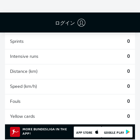
0
0
0
ログイン
Appearances
0
Sprints
0
Intensive runs
0
Distance (km)
0
Speed (km/h)
0
Fouls
0
Yellow cards
0
MORE BUNDESLIGA IN THE
APP STORE
GOOGLE PLAY
APP!