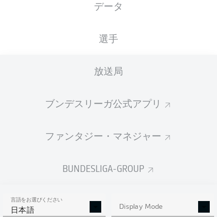
データ
国籍
21.05.2004
身長
体重
DEU
22 年
190 CM
77 KG
選手
Competition
放送局
Bundesliga
Season
ブンデスリーガ公式アプリ
2025/2026
ファンタジー・マネジャー
統計 シーズン 2025/2026
BUNDESLIGA-GROUP
言語をお選びください
PASSES
Display Mode
SHOTS SAVED
OWN-GOALS
日本語
COMPLETED