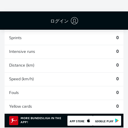
0
0
0
ログイン
Appearances
0
Sprints
0
Intensive runs
0
Distance (km)
0
Speed (km/h)
0
Fouls
0
Yellow cards
0
MORE BUNDESLIGA IN THE
APP STORE
GOOGLE PLAY
APP!