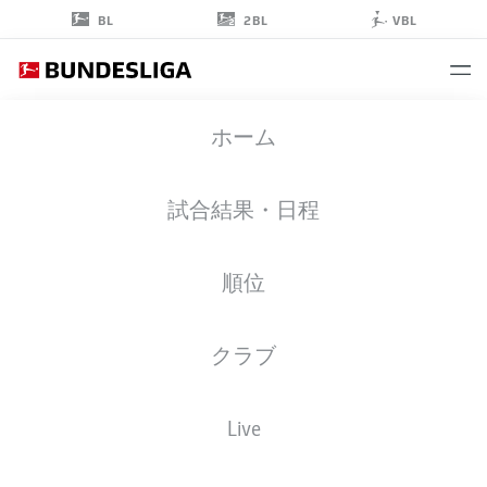
2BL
BL
VBL
JONAS
ホーム
NICKISCH
12
試合結果・日程
順位
ゴールキーパー
クラブ
COLOGNE
統計 シーズン 2025/2026
ゴール
Live