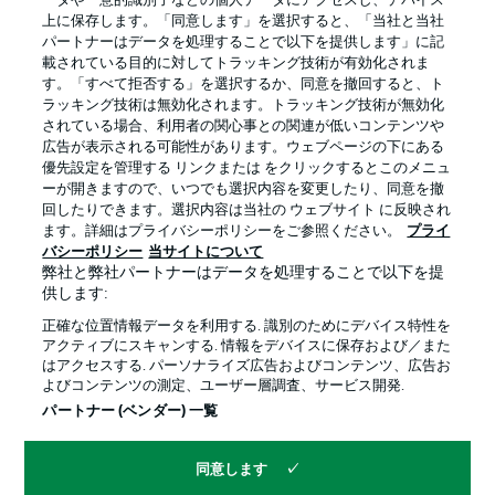
ータや一意的識別子などの個人データにアクセスし、デバイス
上に保存します。「同意します」を選択すると、「当社と当社
パートナーはデータを処理することで以下を提供します」に記
載されている目的に対してトラッキング技術が有効化されま
す。「すべて拒否する」を選択するか、同意を撤回すると、ト
ラッキング技術は無効化されます。トラッキング技術が無効化
されている場合、利用者の関心事との関連が低いコンテンツや
広告が表示される可能性があります。ウェブページの下にある
優先設定を管理する リンクまたは をクリックするとこのメニュ
ーが開きますので、いつでも選択内容を変更したり、同意を撤
回したりできます。選択内容は当社の ウェブサイト に反映され
プライバシー・ポリシー
優先設定を管理する
ます。詳細はプライバシーポリシーをご参照ください。
プライ
利用条件
放送局
バシーポリシー
当サイトについて
弊社と弊社パートナーはデータを処理することで以下を提
求人
選手
供します:
当サイトについて
正確な位置情報データを利用する. 識別のためにデバイス特性を
アクティブにスキャンする. 情報をデバイスに保存および／また
はアクセスする. パーソナライズ広告およびコンテンツ、広告お
よびコンテンツの測定、ユーザー層調査、サービス開発.
パートナー (ベンダー) 一覧
同意します
© 2026 Bundesliga-Gruppe GmbH