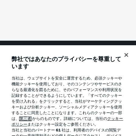
弊社ではあなたのプライバシーを尊重して
Football as it's meant to be
います
当社は、ウェブサイトを安全に運営するため、必須クッキーや
機能クッキーを使用しており、そのコンテンツやサービスのさ
BUNDESLIGA APP
らなる最適化を図るために、そのパフォーマンスや利用状況を
記録することができるようにしています。「すべてのクッキー
を受け入れる」をクリックすると、当社がマーケティングクッ
キーおよび分析クッキー、ソーシャルメディアクッキーを使用
することに同意したことになります。これらのクッキーの一部
は、
第三者
からのものです。詳細については、当社の
クッキー
Official Partners
ポリシー
またはクッキー設定をご参照ください。
当社と当社のパートナー
61
社は、利用者のデバイスの閲覧デ