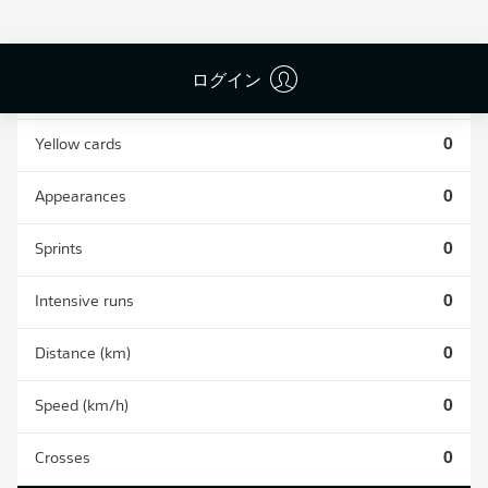
0
0
ログイン
Fouls
0
Yellow cards
0
Appearances
0
Sprints
0
Intensive runs
0
Distance (km)
0
Speed (km/h)
0
Crosses
0