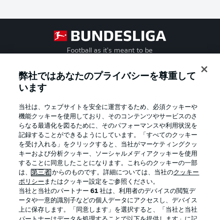
Football as it's meant to be
弊社ではあなたのプライバシーを尊重して
います
BUNDESLIGA APP
当社は、ウェブサイトを安全に運営するため、必須クッキーや
機能クッキーを使用しており、そのコンテンツやサービスのさ
らなる最適化を図るために、そのパフォーマンスや利用状況を
記録することができるようにしています。「すべてのクッキー
を受け入れる」をクリックすると、当社がマーケティングクッ
Official Partners
キーおよび分析クッキー、ソーシャルメディアクッキーを使用
することに同意したことになります。これらのクッキーの一部
は、
第三者
からのものです。詳細については、当社の
クッキー
ポリシー
またはクッキー設定をご参照ください。
当社と当社のパートナー
61
社は、利用者のデバイスの閲覧デ
ータや一意的識別子などの個人データにアクセスし、デバイス
上に保存します。「同意します」を選択すると、「当社と当社
パートナーはデータを処理することで以下を提供します」に記