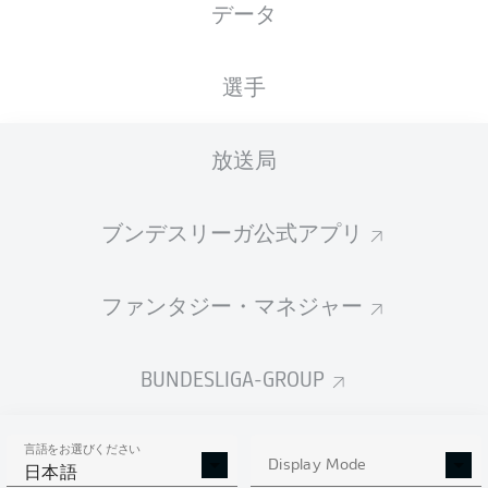
データ
国籍
05.06.2002
身長
体重
POL
24 年
179 CM
64 KG
選手
Competition
放送局
Bundesliga
Season
ブンデスリーガ公式アプリ
2026/2027
ファンタジー・マネジャー
統計 シーズン 2026/2027
BUNDESLIGA-GROUP
言語をお選びください
AERIAL DUELS
Display Mode
TACKLES WON
日本語
WON