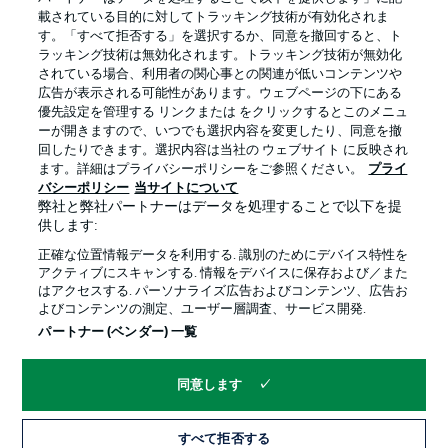
載されている目的に対してトラッキング技術が有効化されま
す。「すべて拒否する」を選択するか、同意を撤回すると、ト
ラッキング技術は無効化されます。トラッキング技術が無効化
されている場合、利用者の関心事との関連が低いコンテンツや
広告が表示される可能性があります。ウェブページの下にある
プライバシー・ポリシー
優先設定を管理する
優先設定を管理する リンクまたは をクリックするとこのメニュ
利用条件
放送局
ーが開きますので、いつでも選択内容を変更したり、同意を撤
回したりできます。選択内容は当社の ウェブサイト に反映され
求人
選手
ます。詳細はプライバシーポリシーをご参照ください。
プライ
バシーポリシー
当サイトについて
当サイトについて
弊社と弊社パートナーはデータを処理することで以下を提
供します:
正確な位置情報データを利用する. 識別のためにデバイス特性を
アクティブにスキャンする. 情報をデバイスに保存および／また
はアクセスする. パーソナライズ広告およびコンテンツ、広告お
よびコンテンツの測定、ユーザー層調査、サービス開発.
© 2026 Bundesliga-Gruppe GmbH
パートナー (ベンダー) 一覧
言語をお選びください
同意します
日本語
すべて拒否する