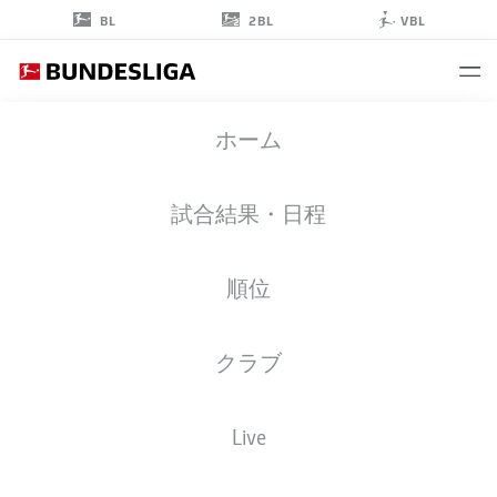
2BL
BL
VBL
JAKUB
ホーム
KAMIŃSKI
16
試合結果・日程
順位
ミッドフィルダー
クラブ
COLOGNE
統計 シーズン 2026/2027
ゴール
チームメイト
Live