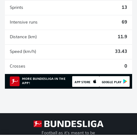
Sprints
13
Intensive runs
69
Distance (km)
11.9
Speed (km/h)
33.43
Crosses
0
MORE BUNDESLIGA IN THE
APP STORE
GOOGLE PLAY
APP!
Football as it's meant to be