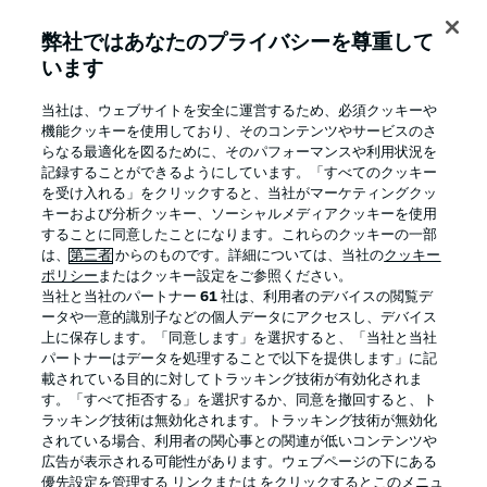
弊社ではあなたのプライバシーを尊重して
います
BUNDESLIGA APP
当社は、ウェブサイトを安全に運営するため、必須クッキーや
機能クッキーを使用しており、そのコンテンツやサービスのさ
らなる最適化を図るために、そのパフォーマンスや利用状況を
記録することができるようにしています。「すべてのクッキー
を受け入れる」をクリックすると、当社がマーケティングクッ
Official Partners
キーおよび分析クッキー、ソーシャルメディアクッキーを使用
することに同意したことになります。これらのクッキーの一部
は、
第三者
からのものです。詳細については、当社の
クッキー
ポリシー
またはクッキー設定をご参照ください。
当社と当社のパートナー
61
社は、利用者のデバイスの閲覧デ
ータや一意的識別子などの個人データにアクセスし、デバイス
上に保存します。「同意します」を選択すると、「当社と当社
パートナーはデータを処理することで以下を提供します」に記
載されている目的に対してトラッキング技術が有効化されま
す。「すべて拒否する」を選択するか、同意を撤回すると、ト
ラッキング技術は無効化されます。トラッキング技術が無効化
されている場合、利用者の関心事との関連が低いコンテンツや
広告が表示される可能性があります。ウェブページの下にある
プライバシー・ポリシー
優先設定を管理する
優先設定を管理する リンクまたは をクリックするとこのメニュ