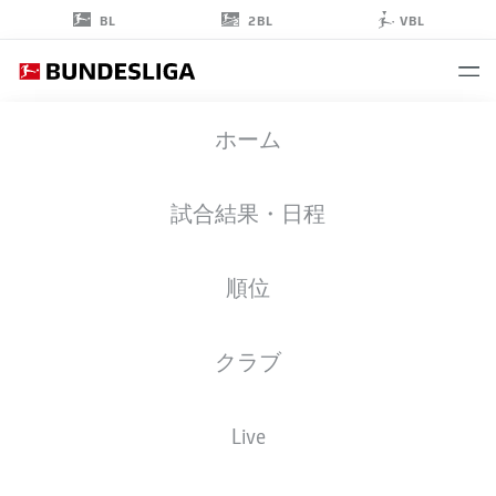
2BL
BL
VBL
GUILHERME
ホーム
RAMOS
13
試合結果・日程
順位
擁護者
クラブ
HAMBURG
統計 シーズン 2025/2026
ゴール
Live