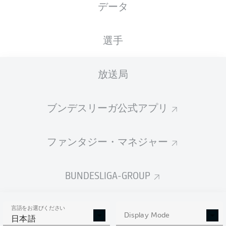
データ
国籍
11.08.1997
身長
体重
PRT
28 年
191 CM
86 KG
選手
Competition
放送局
Bundesliga
Season
ブンデスリーガ公式アプリ
2025/2026
ファンタジー・マネジャー
統計 シーズン 2025/2026
BUNDESLIGA-GROUP
言語をお選びください
PENALTIES
Display Mode
GOALS
ASSISTS
PENALTIES
日本語
SCORED