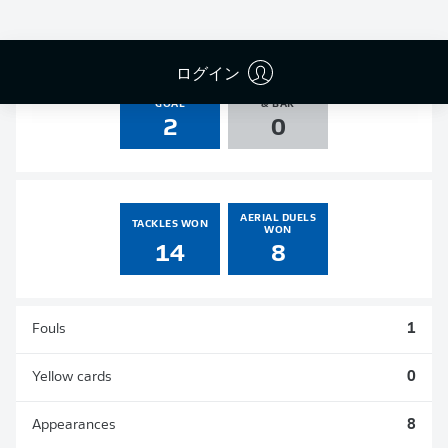
0
0
0
0
ログイン
SHOTS ON
AGAINST POST
GOAL
& BAR
2
0
AERIAL DUELS
TACKLES WON
WON
14
8
Fouls
1
Yellow cards
0
Appearances
8