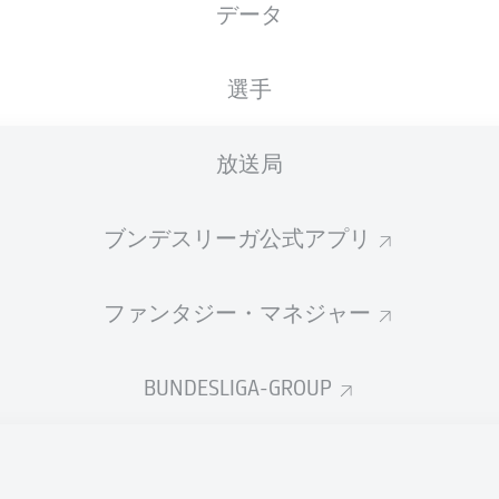
データ
国籍
14.02.2001
身長
体重
GEO
25 年
178 CM
70 KG
選手
放送局
ブンデスリーガ公式アプリ
ファンタジー・マネジャー
統計 シーズン 2026/2027
BUNDESLIGA-GROUP
Fouls
DUELS
N