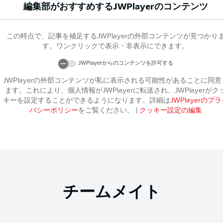
編集部がおすすめする
JWPlayer
のコンテンツ
この時点で、記事を補足する
JWPlayer
の外部コンテンツが見つかり
す。ワンクリックで表示・非表示にできます。
JWPlayer
からのコンテンツを許可する
JWPlayer
の外部コンテンツが私に表示される可能性があることに同意
ます。これにより、個人情報が
JWPlayer
に転送され、
JWPlayer
がク
キーを設定することができるようになります。詳細は
JWPlayer
のプラ
バシーポリシー
をご覧ください。
|
クッキー設定の編集
チームメイト