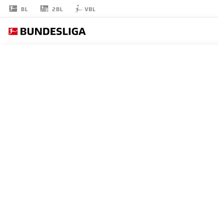
2BL
BL
VBL
GIORGI
GOCHOLEISHVILI
16
擁護者
HAMBURG
統計 シーズン 2026/2027
ゴール
チームメ