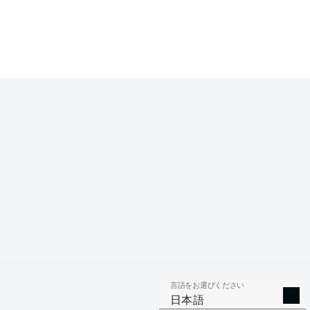
Competition
Bundesliga
Season
2026/2027
言語をお選びください
AERIAL 
TACKLES WON
日本語
WO