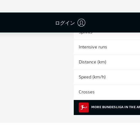
0
Yellow cards
Appearances
ログイン
Sprints
Intensive runs
Distance (km)
Speed (km/h)
Crosses
MORE BUNDESLIGA IN THE A