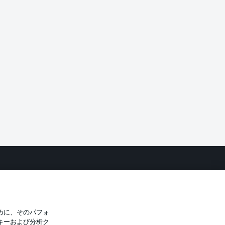
バシー・ポリシー
優先設定を管理する
件
放送局
選手
めに、そのパフォ
キーおよび分析ク
トについて