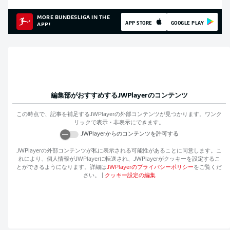
MORE BUNDESLIGA IN THE
APP STORE
GOOGLE PLAY
APP!
編集部がおすすめする
JWPlayer
のコンテンツ
この時点で、記事を補足する
JWPlayer
の外部コンテンツが見つかります。ワンク
リックで表示・非表示にできます。
JWPlayer
からのコンテンツを許可する
JWPlayer
の外部コンテンツが私に表示される可能性があることに同意します。こ
れにより、個人情報が
JWPlayer
に転送され、
JWPlayer
がクッキーを設定するこ
とができるようになります。詳細は
JWPlayer
のプライバシーポリシー
をご覧くだ
さい。
|
クッキー設定の編集