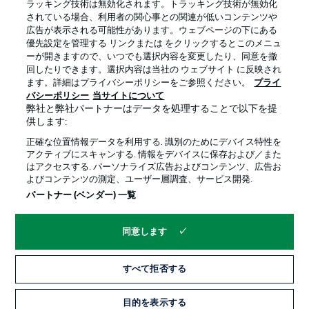
ラッキング技術は無効化されます。トラッキング技術が無効化
されている場合、利用者の関心事との関連が低いコンテンツや
広告が表示される可能性があります。ウェブページの下にある
プライバシー・ポリシー
優先設定を管理する
優先設定を管理する リンクまたは をクリックするとこのメニュ
利用条件
放送局
ーが開きますので、いつでも選択内容を変更したり、同意を撤
回したりできます。選択内容は当社の ウェブサイト に反映され
求人
選手
ます。詳細はプライバシーポリシーをご参照ください。
プライ
バシーポリシー
当サイトについて
当サイトについて
弊社と弊社パートナーはデータを処理することで以下を提
供します:
正確な位置情報データを利用する. 識別のためにデバイス特性を
アクティブにスキャンする. 情報をデバイスに保存および／また
はアクセスする. パーソナライズ広告およびコンテンツ、広告お
よびコンテンツの測定、ユーザー層調査、サービス開発.
© 2026 Bundesliga-Gruppe GmbH
パートナー (ベンダー) 一覧
言語をお選びください
同意します
日本語
すべて拒否する
Display Mode
目的を表示する