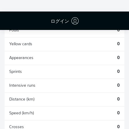
TACKLES WON
WON
0
0
ログイン
Fouls
0
Yellow cards
0
Appearances
0
Sprints
0
Intensive runs
0
Distance (km)
0
Speed (km/h)
0
Crosses
0