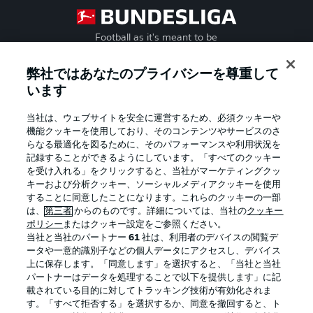
Football as it's meant to be
弊社ではあなたのプライバシーを尊重して
います
BUNDESLIGA APP
当社は、ウェブサイトを安全に運営するため、必須クッキーや
機能クッキーを使用しており、そのコンテンツやサービスのさ
らなる最適化を図るために、そのパフォーマンスや利用状況を
記録することができるようにしています。「すべてのクッキー
を受け入れる」をクリックすると、当社がマーケティングクッ
Official Partners
キーおよび分析クッキー、ソーシャルメディアクッキーを使用
することに同意したことになります。これらのクッキーの一部
は、
第三者
からのものです。詳細については、当社の
クッキー
ポリシー
またはクッキー設定をご参照ください。
当社と当社のパートナー
61
社は、利用者のデバイスの閲覧デ
ータや一意的識別子などの個人データにアクセスし、デバイス
上に保存します。「同意します」を選択すると、「当社と当社
パートナーはデータを処理することで以下を提供します」に記
載されている目的に対してトラッキング技術が有効化されま
す。「すべて拒否する」を選択するか、同意を撤回すると、ト