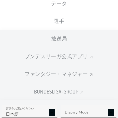
データ
国籍
身長
体重
17.07.2002
NGA
,
178
73
24 年
TGO
CM
KG
選手
放送局
Competition
Bundesliga
ブンデスリーガ公式アプリ
Season
2026/2027
ファンタジー・マネジャー
BUNDESLIGA-GROUP
統計 シーズン 2026/2027
言語をお選びください
Display Mode
日本語
AERIAL DUELS