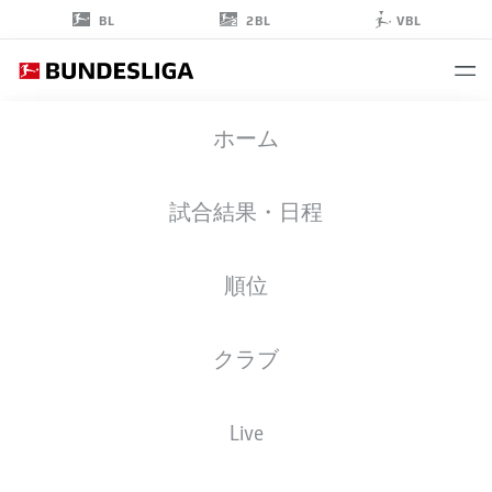
2BL
BL
VBL
GIFT
ホーム
ORBAN
14
試合結果・日程
順位
ストライカー
クラブ
HOFFENHEIM
統計 シーズン 2026/2027
ゴール
チームメイト
Live