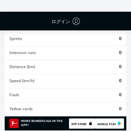
0
0
0
ログイン
Appearances
0
Sprints
0
Intensive runs
0
Distance (km)
0
Speed (km/h)
0
Fouls
0
Yellow cards
0
MORE BUNDESLIGA IN THE
APP STORE
GOOGLE PLAY
APP!