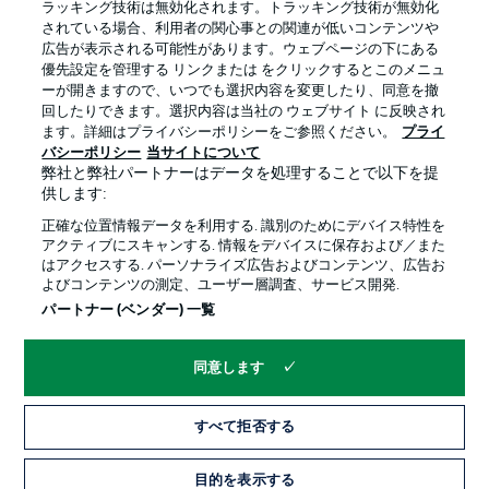
ラッキング技術は無効化されます。トラッキング技術が無効化
されている場合、利用者の関心事との関連が低いコンテンツや
広告が表示される可能性があります。ウェブページの下にある
プライバシー・ポリシー
優先設定を管理する
優先設定を管理する リンクまたは をクリックするとこのメニュ
利用条件
放送局
ーが開きますので、いつでも選択内容を変更したり、同意を撤
回したりできます。選択内容は当社の ウェブサイト に反映され
求人
選手
ます。詳細はプライバシーポリシーをご参照ください。
プライ
バシーポリシー
当サイトについて
当サイトについて
弊社と弊社パートナーはデータを処理することで以下を提
供します:
正確な位置情報データを利用する. 識別のためにデバイス特性を
アクティブにスキャンする. 情報をデバイスに保存および／また
はアクセスする. パーソナライズ広告およびコンテンツ、広告お
よびコンテンツの測定、ユーザー層調査、サービス開発.
© 2026 Bundesliga-Gruppe GmbH
パートナー (ベンダー) 一覧
言語をお選びください
同意します
日本語
すべて拒否する
Display Mode
目的を表示する