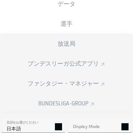
データ
国籍
13.10.2007
身長
体重
DEU
18 年
193 CM
89 KG
選手
Competition
放送局
Bundesliga
Season
ブンデスリーガ公式アプリ
2026/2027
ファンタジー・マネジャー
統計 シーズン 2026/2027
BUNDESLIGA-GROUP
言語をお選びください
PASSES
Display Mode
SHOTS SAVED
OWN-GOALS
日本語
COMPLETED