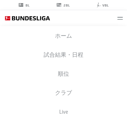
2BL
BL
VBL
FERNANDO
ホーム
DICKES
試合結果・日程
順位
ゴールキーパー
クラブ
HAMBURG
統計 シーズン 2026/2027
ゴール
チームメイト
Live