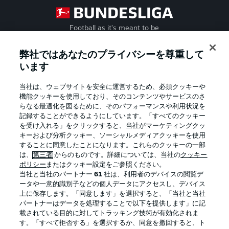
Football as it's meant to be
弊社ではあなたのプライバシーを尊重して
います
BUNDESLIGA APP
当社は、ウェブサイトを安全に運営するため、必須クッキーや
機能クッキーを使用しており、そのコンテンツやサービスのさ
らなる最適化を図るために、そのパフォーマンスや利用状況を
記録することができるようにしています。「すべてのクッキー
を受け入れる」をクリックすると、当社がマーケティングクッ
Official Partners
キーおよび分析クッキー、ソーシャルメディアクッキーを使用
することに同意したことになります。これらのクッキーの一部
は、
第三者
からのものです。詳細については、当社の
クッキー
ポリシー
またはクッキー設定をご参照ください。
当社と当社のパートナー
61
社は、利用者のデバイスの閲覧デ
ータや一意的識別子などの個人データにアクセスし、デバイス
上に保存します。「同意します」を選択すると、「当社と当社
パートナーはデータを処理することで以下を提供します」に記
載されている目的に対してトラッキング技術が有効化されま
す。「すべて拒否する」を選択するか、同意を撤回すると、ト