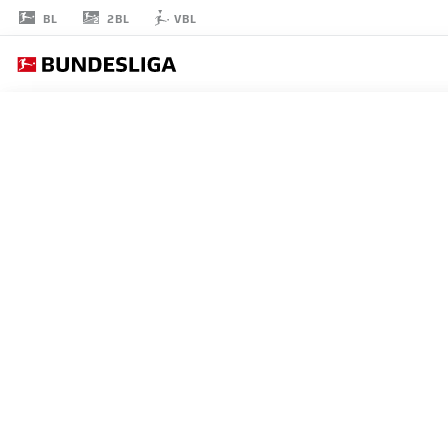
2BL
BL
VBL
FELIX
MEISER
41
擁護者
AUGSBURG
統計 シーズン 2026/2027
ゴール