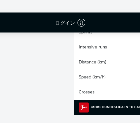
0
Yellow cards
Appearances
ログイン
Sprints
Intensive runs
Distance (km)
Speed (km/h)
Crosses
MORE BUNDESLIGA IN THE A