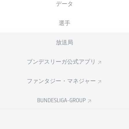
データ
国籍
16.01.2007
身長
体重
DEU
19 年
189 CM
78 KG
選手
放送局
ブンデスリーガ公式アプリ
ファンタジー・マネジャー
統計 シーズン 2026/2027
BUNDESLIGA-GROUP
Fouls
DUELS
N