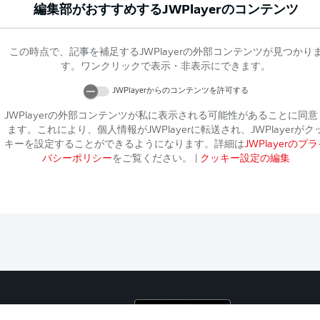
編集部がおすすめする
JWPlayer
のコンテンツ
この時点で、記事を補足する
JWPlayer
の外部コンテンツが見つかり
す。ワンクリックで表示・非表示にできます。
JWPlayer
からのコンテンツを許可する
JWPlayer
の外部コンテンツが私に表示される可能性があることに同意
ます。これにより、個人情報が
JWPlayer
に転送され、
JWPlayer
がク
キーを設定することができるようになります。詳細は
JWPlayer
のプラ
バシーポリシー
をご覧ください。
|
クッキー設定の編集
プライ