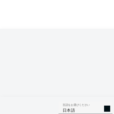
Competition
Bundesliga
Season
2026/2027
言語をお選びください
AERIAL 
TACKLES WON
日本語
WO