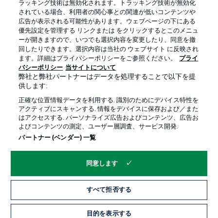
ラッキング技術は無効化されます。トラッキング技術が無効化
されている場合、利用者の関心事との関連が低いコンテンツや
広告が表示される可能性があります。ウェブページの下にある
プライバシー・ポリシー
優先設定を管理する
優先設定を管理する リンクまたは をクリックするとこのメニュ
利用条件
放送局
ーが開きますので、いつでも選択内容を変更したり、同意を撤
回したりできます。選択内容は当社の ウェブサイト に反映され
求人
選手
ます。詳細はプライバシーポリシーをご参照ください。
プライ
バシーポリシー
当サイトについて
当サイトについて
弊社と弊社パートナーはデータを処理することで以下を提
供します:
正確な位置情報データを利用する. 識別のためにデバイス特性を
アクティブにスキャンする. 情報をデバイスに保存および／また
はアクセスする. パーソナライズ広告およびコンテンツ、広告お
よびコンテンツの測定、ユーザー層調査、サービス開発.
© 2026 Bundesliga-Gruppe GmbH
パートナー (ベンダー) 一覧
言語をお選びください
同意します
日本語
すべて拒否する
Display Mode
目的を表示する