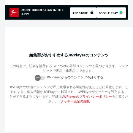
MORE BUNDESLIGA IN THE
APP STORE
GOOGLE PLAY
APP!
編集部がおすすめする
JWPlayer
のコンテンツ
この時点で、記事を補足する
JWPlayer
の外部コンテンツが見つかります。ワンク
リックで表示・非表示にできます。
JWPlayer
からのコンテンツを許可する
JWPlayer
の外部コンテンツが私に表示される可能性があることに同意します。こ
れにより、個人情報が
JWPlayer
に転送され、
JWPlayer
がクッキーを設定するこ
とができるようになります。詳細は
JWPlayer
のプライバシーポリシー
をご覧くだ
さい。
|
クッキー設定の編集