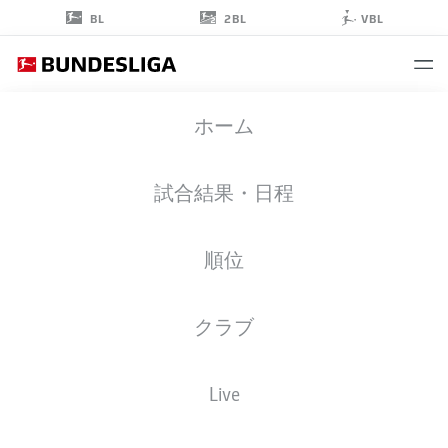
2BL
BL
VBL
FELIPE
ホーム
SÁNCHEZ
2
試合結果・日程
順位
擁護者
クラブ
SCHALKE
統計 シーズン 2026/2027
ゴール
チームメイト
Live