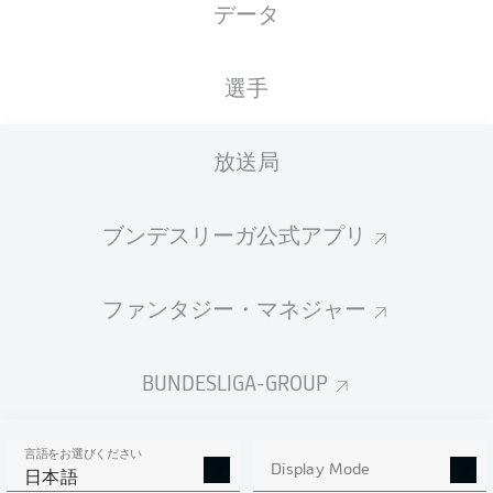
データ
国籍
身長
体重
07.04.2004
ARG
, ITA
184
78
22 年
CM
KG
選手
放送局
Competition
Bundesliga
ブンデスリーガ公式アプリ
Season
2026/2027
ファンタジー・マネジャー
BUNDESLIGA-GROUP
統計 シーズン 2026/2027
言語をお選びください
Display Mode
日本語
AERIAL DUELS