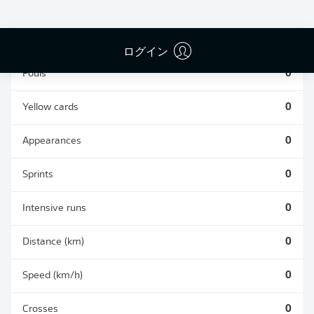
TACKLES WON
WON
0
0
ログイン
Fouls
0
Yellow cards
0
Appearances
0
Sprints
0
Intensive runs
0
Distance (km)
0
Speed (km/h)
0
Crosses
0