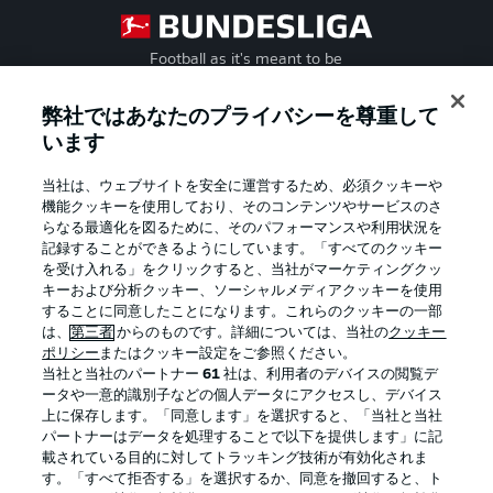
Football as it's meant to be
弊社ではあなたのプライバシーを尊重して
います
BUNDESLIGA APP
当社は、ウェブサイトを安全に運営するため、必須クッキーや
機能クッキーを使用しており、そのコンテンツやサービスのさ
らなる最適化を図るために、そのパフォーマンスや利用状況を
記録することができるようにしています。「すべてのクッキー
を受け入れる」をクリックすると、当社がマーケティングクッ
Official Partners
キーおよび分析クッキー、ソーシャルメディアクッキーを使用
することに同意したことになります。これらのクッキーの一部
は、
第三者
からのものです。詳細については、当社の
クッキー
ポリシー
またはクッキー設定をご参照ください。
当社と当社のパートナー
61
社は、利用者のデバイスの閲覧デ
ータや一意的識別子などの個人データにアクセスし、デバイス
上に保存します。「同意します」を選択すると、「当社と当社
パートナーはデータを処理することで以下を提供します」に記
載されている目的に対してトラッキング技術が有効化されま
す。「すべて拒否する」を選択するか、同意を撤回すると、ト