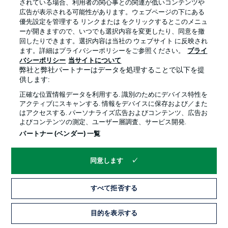
されている場合、利用者の関心事との関連が低いコンテンツや
広告が表示される可能性があります。ウェブページの下にある
プライバシー・ポリシー
優先設定を管理する
優先設定を管理する リンクまたは をクリックするとこのメニュ
利用条件
放送局
ーが開きますので、いつでも選択内容を変更したり、同意を撤
回したりできます。選択内容は当社の ウェブサイト に反映され
求人
選手
ます。詳細はプライバシーポリシーをご参照ください。
プライ
バシーポリシー
当サイトについて
当サイトについて
弊社と弊社パートナーはデータを処理することで以下を提
供します:
正確な位置情報データを利用する. 識別のためにデバイス特性を
アクティブにスキャンする. 情報をデバイスに保存および／また
はアクセスする. パーソナライズ広告およびコンテンツ、広告お
よびコンテンツの測定、ユーザー層調査、サービス開発.
© 2026 Bundesliga-Gruppe GmbH
パートナー (ベンダー) 一覧
言語をお選びください
同意します
日本語
すべて拒否する
Display Mode
目的を表示する