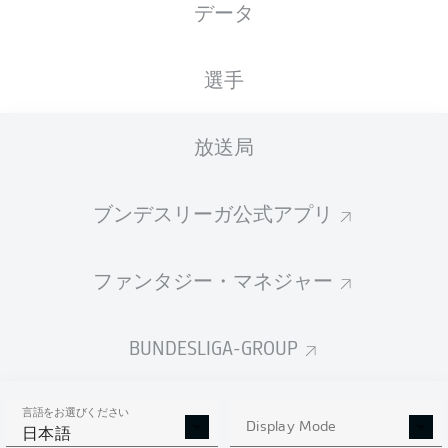
データ
国籍
19.07.2002
身長
体重
PRT
24 年
185 CM
75 KG
選手
Competition
放送局
Bundesliga
Season
ブンデスリーガ公式アプリ
2026/2027
ファンタジー・マネジャー
統計 シーズン 2026/2027
BUNDESLIGA-GROUP
言語をお選びください
AERIAL DUELS
Display Mode
TACKLES WON
日本語
WON