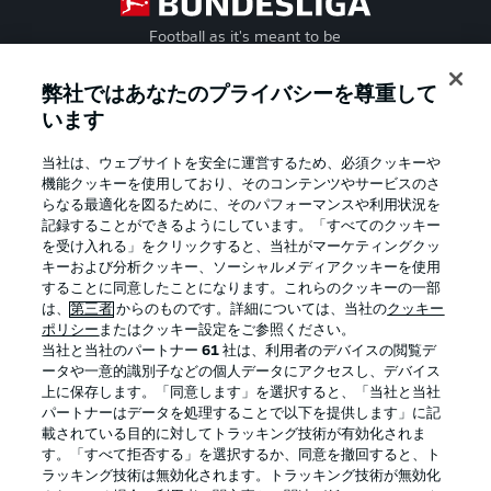
Football as it's meant to be
弊社ではあなたのプライバシーを尊重して
います
BUNDESLIGA APP
当社は、ウェブサイトを安全に運営するため、必須クッキーや
機能クッキーを使用しており、そのコンテンツやサービスのさ
らなる最適化を図るために、そのパフォーマンスや利用状況を
記録することができるようにしています。「すべてのクッキー
を受け入れる」をクリックすると、当社がマーケティングクッ
Official Partners
キーおよび分析クッキー、ソーシャルメディアクッキーを使用
することに同意したことになります。これらのクッキーの一部
は、
第三者
からのものです。詳細については、当社の
クッキー
ポリシー
またはクッキー設定をご参照ください。
当社と当社のパートナー
61
社は、利用者のデバイスの閲覧デ
ータや一意的識別子などの個人データにアクセスし、デバイス
上に保存します。「同意します」を選択すると、「当社と当社
パートナーはデータを処理することで以下を提供します」に記
載されている目的に対してトラッキング技術が有効化されま
す。「すべて拒否する」を選択するか、同意を撤回すると、ト
ラッキング技術は無効化されます。トラッキング技術が無効化