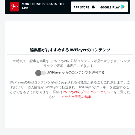
MORE BUNDESLIGA IN THE
APP STORE
GOOGLE PLAY
APP!
編集部がおすすめする
JWPlayer
のコンテンツ
この時点で、記事を補足する
JWPlayer
の外部コンテンツが見つかります。ワンク
リックで表示・非表示にできます。
JWPlayer
からのコンテンツを許可する
JWPlayer
の外部コンテンツが私に表示される可能性があることに同意します。こ
れにより、個人情報が
JWPlayer
に転送され、
JWPlayer
がクッキーを設定するこ
とができるようになります。詳細は
JWPlayer
のプライバシーポリシー
をご覧くだ
さい。
|
クッキー設定の編集