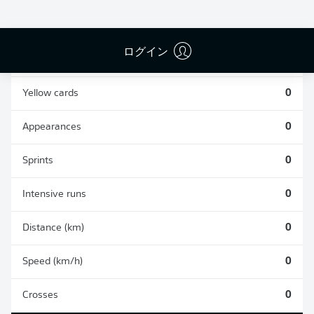
0
0
ログイン
Fouls
0
Yellow cards
0
Appearances
0
Sprints
0
Intensive runs
0
Distance (km)
0
Speed (km/h)
0
Crosses
0