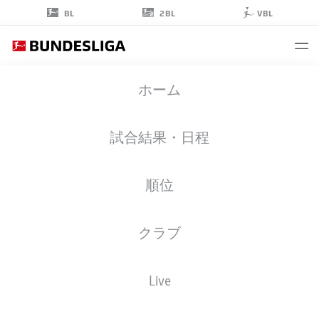
2BL
BL
VBL
FABIO
ホーム
SILVA
21
試合結果・日程
順位
ストライカー
クラブ
BORUSSIA DORTMUND
統計 シーズン 2026/2027
ゴール
チームメイト
Live