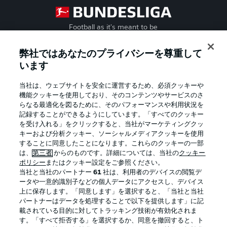
Football as it's meant to be
弊社ではあなたのプライバシーを尊重して
います
BUNDESLIGA APP
当社は、ウェブサイトを安全に運営するため、必須クッキーや
機能クッキーを使用しており、そのコンテンツやサービスのさ
らなる最適化を図るために、そのパフォーマンスや利用状況を
記録することができるようにしています。「すべてのクッキー
を受け入れる」をクリックすると、当社がマーケティングクッ
Official Partners
キーおよび分析クッキー、ソーシャルメディアクッキーを使用
することに同意したことになります。これらのクッキーの一部
は、
第三者
からのものです。詳細については、当社の
クッキー
ポリシー
またはクッキー設定をご参照ください。
当社と当社のパートナー
61
社は、利用者のデバイスの閲覧デ
ータや一意的識別子などの個人データにアクセスし、デバイス
上に保存します。「同意します」を選択すると、「当社と当社
パートナーはデータを処理することで以下を提供します」に記
載されている目的に対してトラッキング技術が有効化されま
す。「すべて拒否する」を選択するか、同意を撤回すると、ト