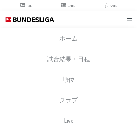
2BL
BL
VBL
EMRE
ホーム
CAN
23
試合結果・日程
順位
ミッドフィルダー
クラブ
BORUSSIA DORTMUND
統計 シーズン 2026/2027
ゴール
チームメイト
Live