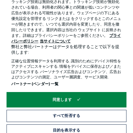
ラッキング技術は無効化されます。トラッキング技術が無効化
されている場合、利用者の関心事との関連が低いコンテンツや
広告が表示される可能性があります。ウェブページの下にある
プライバシー・ポリシー
優先設定を管理する
優先設定を管理する リンクまたは をクリックするとこのメニュ
利用条件
放送局
ーが開きますので、いつでも選択内容を変更したり、同意を撤
回したりできます。選択内容は当社の ウェブサイト に反映され
求人
選手
ます。詳細はプライバシーポリシーをご参照ください。
プライ
バシーポリシー
当サイトについて
当サイトについて
弊社と弊社パートナーはデータを処理することで以下を提
供します:
正確な位置情報データを利用する. 識別のためにデバイス特性を
アクティブにスキャンする. 情報をデバイスに保存および／また
はアクセスする. パーソナライズ広告およびコンテンツ、広告お
よびコンテンツの測定、ユーザー層調査、サービス開発.
© 2026 Bundesliga-Gruppe GmbH
パートナー (ベンダー) 一覧
言語をお選びください
同意します
日本語
すべて拒否する
Display Mode
目的を表示する