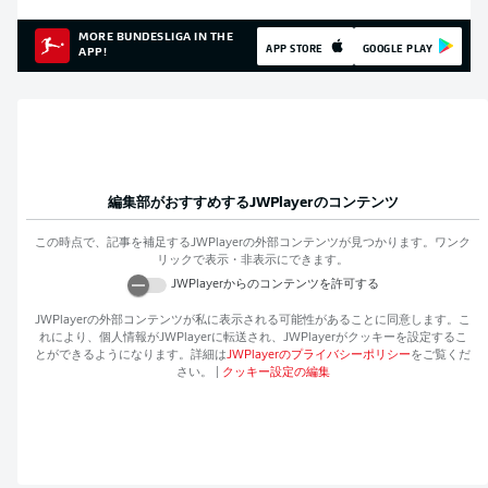
MORE BUNDESLIGA IN THE
APP STORE
GOOGLE PLAY
APP!
編集部がおすすめする
JWPlayer
のコンテンツ
この時点で、記事を補足する
JWPlayer
の外部コンテンツが見つかります。ワンク
リックで表示・非表示にできます。
JWPlayer
からのコンテンツを許可する
JWPlayer
の外部コンテンツが私に表示される可能性があることに同意します。こ
れにより、個人情報が
JWPlayer
に転送され、
JWPlayer
がクッキーを設定するこ
とができるようになります。詳細は
JWPlayer
のプライバシーポリシー
をご覧くだ
さい。
|
クッキー設定の編集