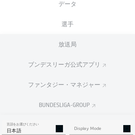
データ
国籍
身長
体重
12.01.1994
DEU
, TUR
186
86
32 年
CM
KG
選手
放送局
Competition
Bundesliga
ブンデスリーガ公式アプリ
Season
2026/2027
ファンタジー・マネジャー
BUNDESLIGA-GROUP
統計 シーズン 2026/2027
言語をお選びください
Display Mode
日本語
AERIAL DUELS