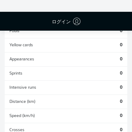
TACKLES WON
WON
0
0
ログイン
Fouls
0
Yellow cards
0
Appearances
0
Sprints
0
Intensive runs
0
Distance (km)
0
Speed (km/h)
0
Crosses
0