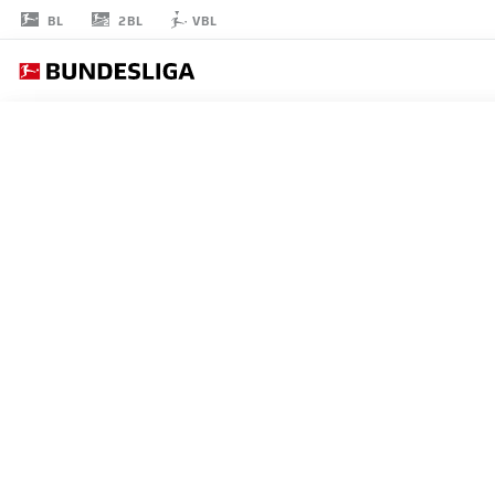
2BL
BL
VBL
ELIESSE
BEN SEGHIR
17
ストライカー
BAYER LEVERKUSEN
統計 シーズン 2026/2027
ゴール
チームメ