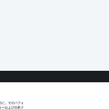
バシー・ポリシー
優先設定を管理する
件
放送局
選手
めに、そのパフォ
キーおよび分析ク
トについて