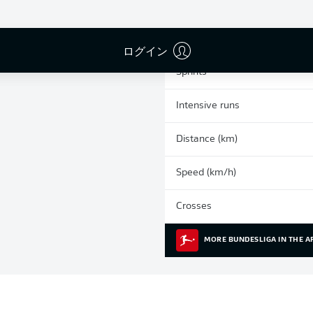
0
Yellow cards
Appearances
ログイン
Sprints
Intensive runs
Distance (km)
Speed (km/h)
Crosses
MORE BUNDESLIGA IN THE A