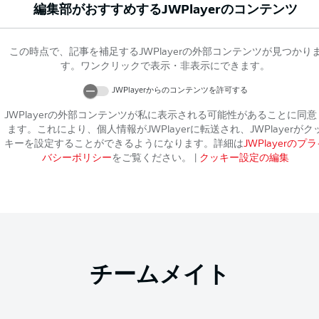
編集部がおすすめする
JWPlayer
のコンテンツ
この時点で、記事を補足する
JWPlayer
の外部コンテンツが見つかり
す。ワンクリックで表示・非表示にできます。
JWPlayer
からのコンテンツを許可する
JWPlayer
の外部コンテンツが私に表示される可能性があることに同意
ます。これにより、個人情報が
JWPlayer
に転送され、
JWPlayer
がク
キーを設定することができるようになります。詳細は
JWPlayer
のプラ
バシーポリシー
をご覧ください。
|
クッキー設定の編集
チームメイト