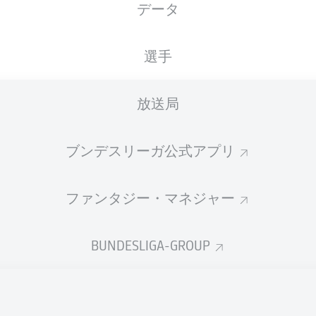
データ
国籍
16.02.2005
身長
体重
MAR
, FRA
21 年
178 CM
72 KG
選手
放送局
ブンデスリーガ公式アプリ
ファンタジー・マネジャー
統計 シーズン 2026/2027
BUNDESLIGA-GROUP
Fouls
DUELS
N