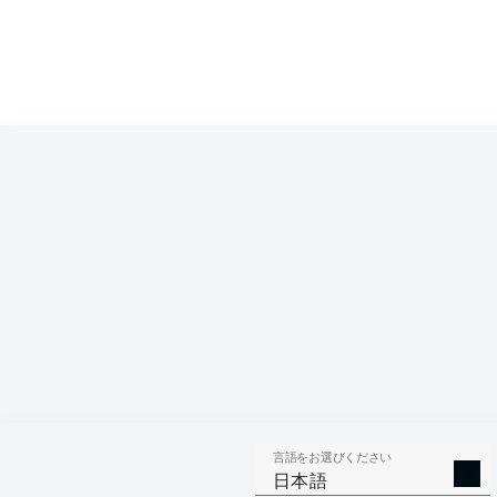
Competition
Bundesliga
Season
2026/2027
言語をお選びください
AERIAL 
TACKLES WON
日本語
WO