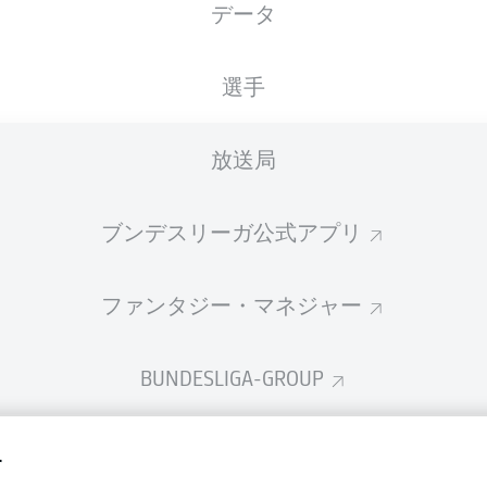
データ
国籍
30.10.1982
身長
DEU
, HRV
43 年
184 CM
選手
放送局
ブンデスリーガ公式アプリ
ファンタジー・マネジャー
BUNDESLIGA-GROUP
プライ
す
利用条