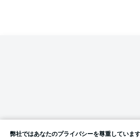
Competition
Bundesliga
Season
2024/2025
言語をお選びください
弊社ではあなたのプライバシーを尊重していま
日本語