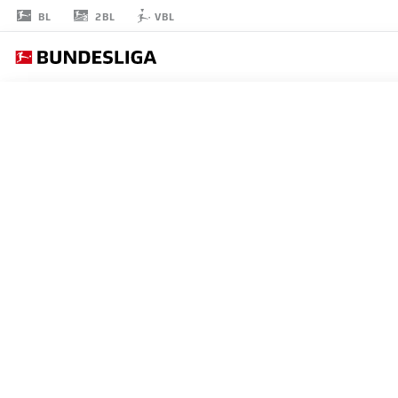
2BL
BL
VBL
EDIN
TERZIĆ
BORUSSIA DORTMUND