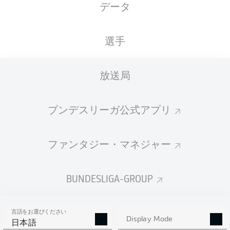
データ
国籍
15.08.1993
身長
体重
DEU
32 年
188 CM
89 KG
選手
Competition
放送局
Bundesliga
Season
ブンデスリーガ公式アプリ
2026/2027
ファンタジー・マネジャー
統計 シーズン 2026/2027
BUNDESLIGA-GROUP
言語をお選びください
AERIAL DUELS
Display Mode
TACKLES WON
日本語
WON