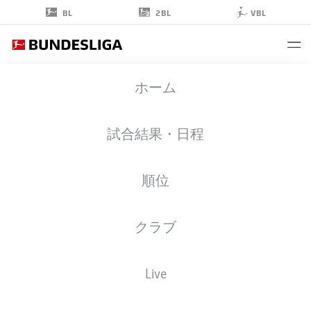
2BL
BL
VBL
DOMINIQUE
ホーム
HEINTZ
3
試合結果・日程
順位
擁護者
クラブ
COLOGNE
統計 シーズン 2026/2027
ゴール
Live