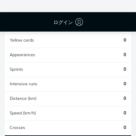
0
0
ログイン
Fouls
0
Yellow cards
0
Appearances
0
Sprints
0
Intensive runs
0
Distance (km)
0
Speed (km/h)
0
Crosses
0