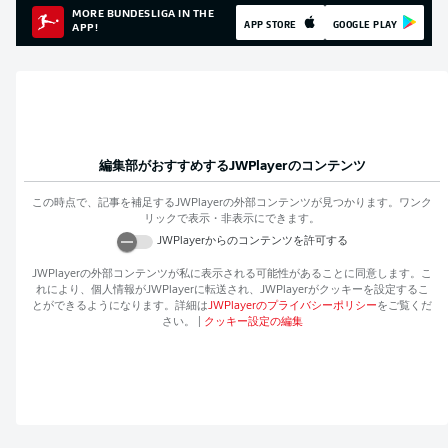
MORE BUNDESLIGA IN THE
APP STORE
GOOGLE PLAY
APP!
編集部がおすすめする
JWPlayer
のコンテンツ
この時点で、記事を補足する
JWPlayer
の外部コンテンツが見つかります。ワンク
リックで表示・非表示にできます。
JWPlayer
からのコンテンツを許可する
JWPlayer
の外部コンテンツが私に表示される可能性があることに同意します。こ
れにより、個人情報が
JWPlayer
に転送され、
JWPlayer
がクッキーを設定するこ
とができるようになります。詳細は
JWPlayer
のプライバシーポリシー
をご覧くだ
さい。
|
クッキー設定の編集