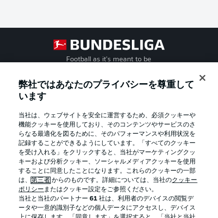
Football as it's meant to be
弊社ではあなたのプライバシーを尊重して
います
BUNDESLIGA APP
当社は、ウェブサイトを安全に運営するため、必須クッキーや
機能クッキーを使用しており、そのコンテンツやサービスのさ
らなる最適化を図るために、そのパフォーマンスや利用状況を
記録することができるようにしています。「すべてのクッキー
を受け入れる」をクリックすると、当社がマーケティングクッ
Official Partners
キーおよび分析クッキー、ソーシャルメディアクッキーを使用
することに同意したことになります。これらのクッキーの一部
は、
第三者
からのものです。詳細については、当社の
クッキー
ポリシー
またはクッキー設定をご参照ください。
当社と当社のパートナー
61
社は、利用者のデバイスの閲覧デ
ータや一意的識別子などの個人データにアクセスし、デバイス
上に保存します。「同意します」を選択すると、「当社と当社