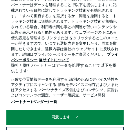
パートナーはデータを処理することで以下を提供します」に記
載されている目的に対してトラッキング技術が有効化されま
す。「すべて拒否する」を選択するか、同意を撤回すると、ト
ラッキング技術は無効化されます。トラッキング技術が無効化
されている場合、利用者の関心事との関連が低いコンテンツや
広告が表示される可能性があります。ウェブページの下にある
プライバシー・ポリシー
優先設定を管理する
優先設定を管理する リンクまたは をクリックするとこのメニュ
利用条件
放送局
ーが開きますので、いつでも選択内容を変更したり、同意を撤
回したりできます。選択内容は当社の ウェブサイト に反映され
求人
選手
ます。詳細はプライバシーポリシーをご参照ください。
プライ
バシーポリシー
当サイトについて
当サイトについて
弊社と弊社パートナーはデータを処理することで以下を提
供します:
正確な位置情報データを利用する. 識別のためにデバイス特性を
アクティブにスキャンする. 情報をデバイスに保存および／また
はアクセスする. パーソナライズ広告およびコンテンツ、広告お
よびコンテンツの測定、ユーザー層調査、サービス開発.
© 2026 Bundesliga-Gruppe GmbH
パートナー (ベンダー) 一覧
言語をお選びください
同意します
日本語