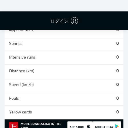
SHOTS SAVED
OWN-GOALS
COMPLETED
0
0
0
ログイン
Appearances
0
Sprints
0
Intensive runs
0
Distance (km)
0
Speed (km/h)
0
Fouls
0
Yellow cards
0
MORE BUNDESLIGA IN THE
APP STORE
GOOGLE PLAY