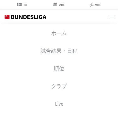
2BL
BL
VBL
DIANT
ホーム
RAMAJ
試合結果・日程
順位
ゴールキーパー
クラブ
BORUSSIA DORTMUND
統計 シーズン 2026/2027
ゴール
チームメイト
Live