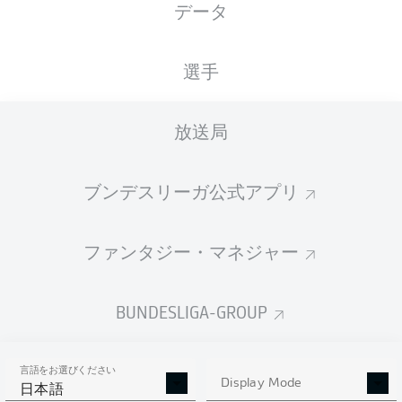
データ
国籍
身長
体重
19.09.2001
DEU
, XKX
189
81
24 年
CM
KG
選手
放送局
Competition
Bundesliga
ブンデスリーガ公式アプリ
Season
2026/2027
ファンタジー・マネジャー
BUNDESLIGA-GROUP
統計 シーズン 2026/2027
言語をお選びください
Display Mode
日本語
PASSES