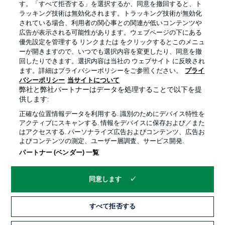
す。「すべて拒否する」を選択するか、同意を撤回すると、ト
ラッキング技術は無効化されます。トラッキング技術が無効化
されている場合、利用者の関心事との関連が低いコンテンツや
広告が表示される可能性があります。ウェブページの下にある
プライバシー・ポリシー
優先設定を管理する
優先設定を管理する リンクまたは をクリックするとこのメニュ
利用条件
放送局
ーが開きますので、いつでも選択内容を変更したり、同意を撤
回したりできます。選択内容は当社の ウェブサイト に反映され
求人
選手
ます。詳細はプライバシーポリシーをご参照ください。
プライ
バシーポリシー
当サイトについて
当サイトについて
弊社と弊社パートナーはデータを処理することで以下を提
供します:
正確な位置情報データを利用する. 識別のためにデバイス特性を
アクティブにスキャンする. 情報をデバイスに保存および／また
はアクセスする. パーソナライズ広告およびコンテンツ、広告お
よびコンテンツの測定、ユーザー層調査、サービス開発.
© 2026 Bundesliga-Gruppe GmbH
パートナー (ベンダー) 一覧
言語をお選びください
同意します
日本語
すべて拒否する
Display Mode