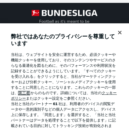
Football as it's meant to be
弊社ではあなたのプライバシーを尊重して
います
BUNDESLIGA APP
当社は、ウェブサイトを安全に運営するため、必須クッキーや
機能クッキーを使用しており、そのコンテンツやサービスのさ
らなる最適化を図るために、そのパフォーマンスや利用状況を
記録することができるようにしています。「すべてのクッキー
を受け入れる」をクリックすると、当社がマーケティングクッ
Official Partners
キーおよび分析クッキー、ソーシャルメディアクッキーを使用
することに同意したことになります。これらのクッキーの一部
は、
第三者
からのものです。詳細については、当社の
クッキー
ポリシー
またはクッキー設定をご参照ください。
当社と当社のパートナー
61
社は、利用者のデバイスの閲覧デ
ータや一意的識別子などの個人データにアクセスし、デバイス
上に保存します。「同意します」を選択すると、「当社と当社
パートナーはデータを処理することで以下を提供します」に記
載されている目的に対してトラッキング技術が有効化されま