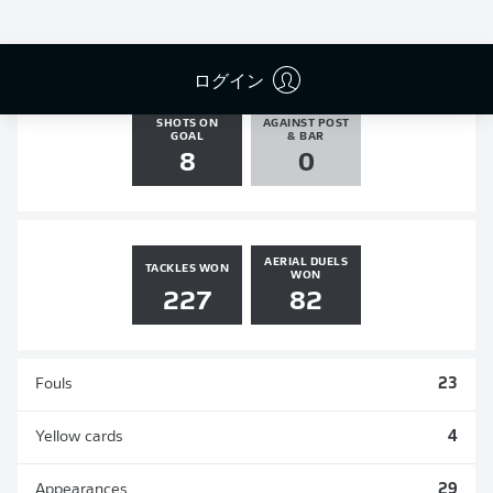
GOALS
ASSISTS
PENALTIES
SCORED
3
1
0
0
ログイン
SHOTS ON
AGAINST POST
GOAL
& BAR
8
0
AERIAL DUELS
TACKLES WON
WON
227
82
Fouls
23
Yellow cards
4
Appearances
29