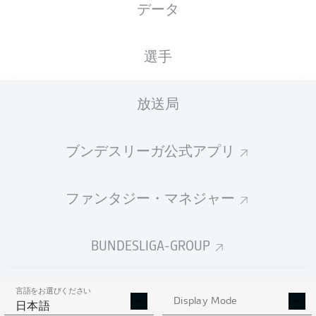
データ
国籍
身長
体重
30.01.1992
BIH
, DNK
193
85
34 年
CM
KG
選手
放送局
Competition
Bundesliga 2
ブンデスリーガ公式アプリ
Season
2022/2023
ファンタジー・マネジャー
BUNDESLIGA-GROUP
統計 シーズン 2022/2023
言語をお選びください
Display Mode
日本語
PENALTIES