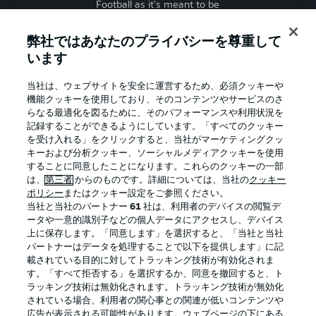
Football as it's meant to be
弊社ではあなたのプライバシーを尊重して
います
BUNDESLIGA APP
当社は、ウェブサイトを安全に運営するため、必須クッキーや
機能クッキーを使用しており、そのコンテンツやサービスのさ
らなる最適化を図るために、そのパフォーマンスや利用状況を
記録することができるようにしています。「すべてのクッキー
を受け入れる」をクリックすると、当社がマーケティングクッ
Official Partners
キーおよび分析クッキー、ソーシャルメディアクッキーを使用
することに同意したことになります。これらのクッキーの一部
は、
第三者
からのものです。詳細については、当社の
クッキー
ポリシー
またはクッキー設定をご参照ください。
当社と当社のパートナー
61
社は、利用者のデバイスの閲覧デ
ータや一意的識別子などの個人データにアクセスし、デバイス
上に保存します。「同意します」を選択すると、「当社と当社
パートナーはデータを処理することで以下を提供します」に記
載されている目的に対してトラッキング技術が有効化されま
す。「すべて拒否する」を選択するか、同意を撤回すると、ト
ラッキング技術は無効化されます。トラッキング技術が無効化
されている場合、利用者の関心事との関連が低いコンテンツや
広告が表示される可能性があります。ウェブページの下にある
プライバシー・ポリシー
優先設定を管理する