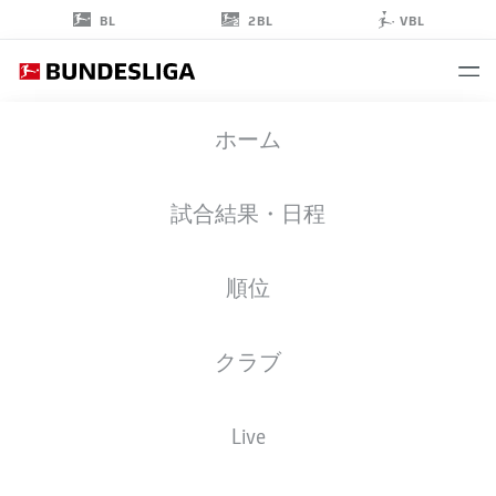
2BL
BL
VBL
DARIO
ホーム
DUMIC
試合結果・日程
順位
擁護者
クラブ
SV SANDHAUSEN
統計 シーズン 2022/2023
ゴール
Live