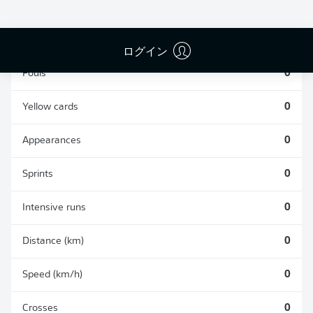
TACKLES WON
WON
0
0
ログイン
Fouls
0
Yellow cards
0
Appearances
0
Sprints
0
Intensive runs
0
Distance (km)
0
Speed (km/h)
0
Crosses
0