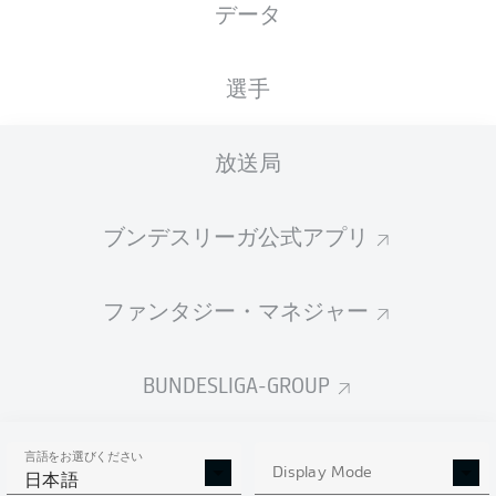
データ
国籍
身長
体重
03.08.1994
FRA
, TGO
181
81
32 年
CM
KG
選手
放送局
Competition
Bundesliga
ブンデスリーガ公式アプリ
Season
2022/2023
ファンタジー・マネジャー
BUNDESLIGA-GROUP
統計 シーズン 2022/2023
言語をお選びください
Display Mode
日本語
AERIAL DUELS