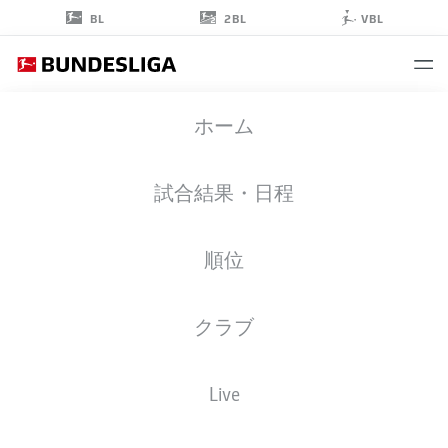
2BL
BL
VBL
CORENTIN
ホーム
TOLISSO
24
試合結果・日程
順位
ミッドフィルダー
クラブ
BAYERN MUNICH
統計 シーズン 2022/2023
ゴール
Live