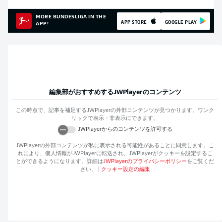
MORE BUNDESLIGA IN THE
APP STORE
GOOGLE PLAY
APP!
編集部がおすすめする
JWPlayer
のコンテンツ
この時点で、記事を補足する
JWPlayer
の外部コンテンツが見つかります。ワンク
リックで表示・非表示にできます。
JWPlayer
からのコンテンツを許可する
JWPlayer
の外部コンテンツが私に表示される可能性があることに同意します。こ
れにより、個人情報が
JWPlayer
に転送され、
JWPlayer
がクッキーを設定するこ
とができるようになります。詳細は
JWPlayer
のプライバシーポリシー
をご覧くだ
さい。
|
クッキー設定の編集