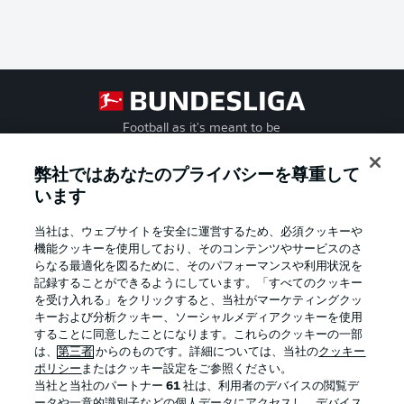
Football as it's meant to be
弊社ではあなたのプライバシーを尊重して
います
BUNDESLIGA APP
当社は、ウェブサイトを安全に運営するため、必須クッキーや
機能クッキーを使用しており、そのコンテンツやサービスのさ
らなる最適化を図るために、そのパフォーマンスや利用状況を
記録することができるようにしています。「すべてのクッキー
を受け入れる」をクリックすると、当社がマーケティングクッ
Official Partners
キーおよび分析クッキー、ソーシャルメディアクッキーを使用
することに同意したことになります。これらのクッキーの一部
は、
第三者
からのものです。詳細については、当社の
クッキー
ポリシー
またはクッキー設定をご参照ください。
当社と当社のパートナー
61
社は、利用者のデバイスの閲覧デ
ータや一意的識別子などの個人データにアクセスし、デバイス