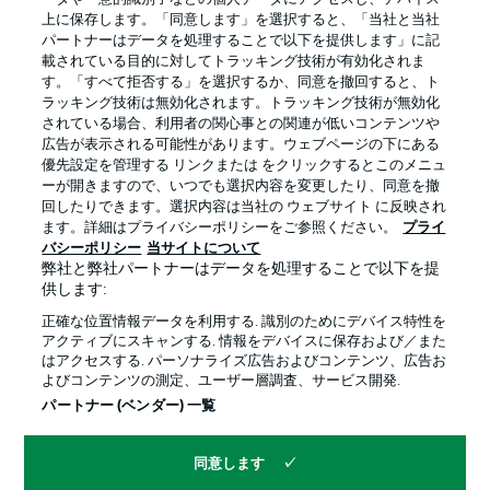
上に保存します。「同意します」を選択すると、「当社と当社
パートナーはデータを処理することで以下を提供します」に記
載されている目的に対してトラッキング技術が有効化されま
す。「すべて拒否する」を選択するか、同意を撤回すると、ト
ラッキング技術は無効化されます。トラッキング技術が無効化
されている場合、利用者の関心事との関連が低いコンテンツや
広告が表示される可能性があります。ウェブページの下にある
プライバシー・ポリシー
優先設定を管理する
優先設定を管理する リンクまたは をクリックするとこのメニュ
利用条件
放送局
ーが開きますので、いつでも選択内容を変更したり、同意を撤
回したりできます。選択内容は当社の ウェブサイト に反映され
求人
選手
ます。詳細はプライバシーポリシーをご参照ください。
プライ
バシーポリシー
当サイトについて
当サイトについて
弊社と弊社パートナーはデータを処理することで以下を提
供します:
正確な位置情報データを利用する. 識別のためにデバイス特性を
アクティブにスキャンする. 情報をデバイスに保存および／また
はアクセスする. パーソナライズ広告およびコンテンツ、広告お
よびコンテンツの測定、ユーザー層調査、サービス開発.
© 2026 Bundesliga-Gruppe GmbH
パートナー (ベンダー) 一覧
言語をお選びください
同意します
日本語