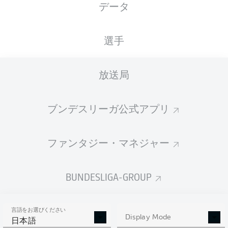
データ
国籍
17.04.1989
身長
体重
CHL
37 年
171 CM
68 KG
選手
Competition
放送局
Bundesliga
Season
ブンデスリーガ公式アプリ
2022/2023
ファンタジー・マネジャー
統計 シーズン 2022/2023
BUNDESLIGA-GROUP
言語をお選びください
PENALTIES
Display Mode
GOALS
ASSISTS
PENALTIES
日本語
SCORED