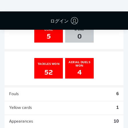
1
0
0
0
ログイン
SHOTS ON
AGAINST POST
GOAL
& BAR
5
0
AERIAL DUELS
TACKLES WON
WON
52
4
Fouls
6
Yellow cards
1
Appearances
10