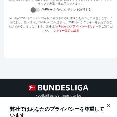
リックで表示・非表示にできます。
JWPlayer
からのコンテンツを許可する
JWPlayer
の外部コンテンツが私に表示される可能性があることに同意します。こ
れにより、個人情報が
JWPlayer
に転送され、
JWPlayer
がクッキーを設定するこ
とができるようになります。詳細は
JWPlayer
のプライバシーポリシー
をご覧くだ
さい。
|
クッキー設定の編集
Football as it's meant to be
弊社ではあなたのプライバシーを尊重して
います