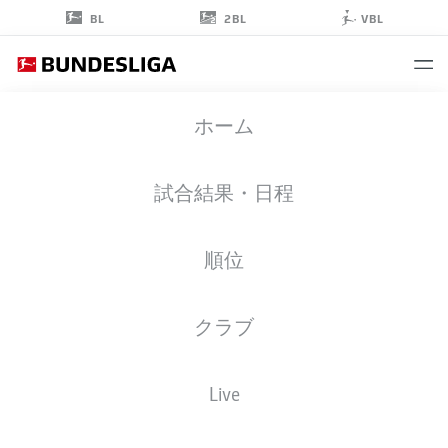
2BL
BL
VBL
CHARLES
ホーム
ARÁNGUIZ
20
試合結果・日程
順位
ミッドフィルダー
クラブ
BAYER LEVERKUSEN
統計 シーズン 2022/2023
ゴール
Live