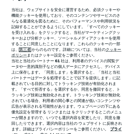
BUNDESLIGA APP
当社は、ウェブサイトを安全に運営するため、必須クッキーや
機能クッキーを使用しており、そのコンテンツやサービスのさ
らなる最適化を図るために、そのパフォーマンスや利用状況を
記録することができるようにしています。「すべてのクッキー
を受け入れる」をクリックすると、当社がマーケティングクッ
Official Partners
キーおよび分析クッキー、ソーシャルメディアクッキーを使用
することに同意したことになります。これらのクッキーの一部
は、
第三者
からのものです。詳細については、当社の
クッキー
ポリシー
またはクッキー設定をご参照ください。
当社と当社のパートナー
61
社は、利用者のデバイスの閲覧デ
ータや一意的識別子などの個人データにアクセスし、デバイス
上に保存します。「同意します」を選択すると、「当社と当社
パートナーはデータを処理することで以下を提供します」に記
載されている目的に対してトラッキング技術が有効化されま
す。「すべて拒否する」を選択するか、同意を撤回すると、ト
ラッキング技術は無効化されます。トラッキング技術が無効化
されている場合、利用者の関心事との関連が低いコンテンツや
広告が表示される可能性があります。ウェブページの下にある
プライバシー・ポリシー
優先設定を管理する
優先設定を管理する リンクまたは をクリックするとこのメニュ
利用条件
放送局
ーが開きますので、いつでも選択内容を変更したり、同意を撤
回したりできます。選択内容は当社の ウェブサイト に反映され
求人
選手
ます。詳細はプライバシーポリシーをご参照ください。
プライ