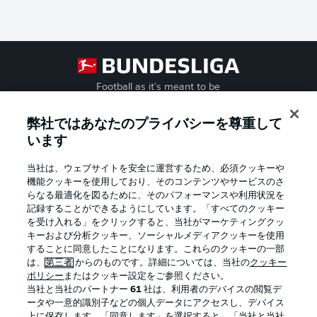
Football as it's meant to be
弊社ではあなたのプライバシーを尊重して
います
BUNDESLIGA APP
当社は、ウェブサイトを安全に運営するため、必須クッキーや
機能クッキーを使用しており、そのコンテンツやサービスのさ
らなる最適化を図るために、そのパフォーマンスや利用状況を
記録することができるようにしています。「すべてのクッキー
を受け入れる」をクリックすると、当社がマーケティングクッ
Official Partners
キーおよび分析クッキー、ソーシャルメディアクッキーを使用
することに同意したことになります。これらのクッキーの一部
は、
第三者
からのものです。詳細については、当社の
クッキー
ポリシー
またはクッキー設定をご参照ください。
当社と当社のパートナー
61
社は、利用者のデバイスの閲覧デ
ータや一意的識別子などの個人データにアクセスし、デバイス
上に保存します。「同意します」を選択すると、「当社と当社