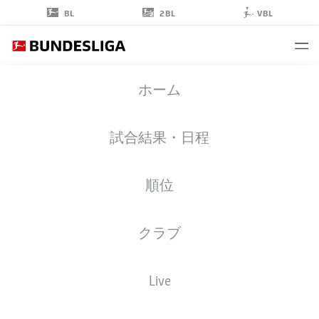
2BL
BL
VBL
AYODELE
ホーム
THOMAS
21
試合結果・日程
順位
ストライカー
クラブ
RB LEIPZIG
統計 シーズン 2026/2027
ゴール
チームメイト
Live