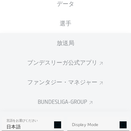
データ
国籍
身長
体重
23.07.2007
NLD
,
179
72
19 年
NGA
CM
KG
選手
放送局
Competition
Bundesliga
ブンデスリーガ公式アプリ
Season
2026/2027
ファンタジー・マネジャー
BUNDESLIGA-GROUP
統計 シーズン 2026/2027
言語をお選びください
Display Mode
日本語
AERIAL DUELS