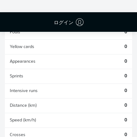
TACKLES WON
WON
0
0
ログイン
Fouls
0
Yellow cards
0
Appearances
0
Sprints
0
Intensive runs
0
Distance (km)
0
Speed (km/h)
0
Crosses
0