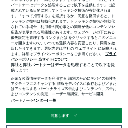
パートナーはデータを処理することで以下を提供します」に記
載されている目的に対してトラッキング技術が有効化されま
す。「すべて拒否する」を選択するか、同意を撤回すると、ト
ラッキング技術は無効化されます。トラッキング技術が無効化
されている場合、利用者の関心事との関連が低いコンテンツや
広告が表示される可能性があります。ウェブページの下にある
プライバシー・ポリシー
優先設定を管理する
優先設定を管理する リンクまたは をクリックするとこのメニュ
利用条件
放送局
ーが開きますので、いつでも選択内容を変更したり、同意を撤
回したりできます。選択内容は当社の ウェブサイト に反映され
求人
選手
ます。詳細はプライバシーポリシーをご参照ください。
プライ
バシーポリシー
当サイトについて
当サイトについて
弊社と弊社パートナーはデータを処理することで以下を提
供します:
正確な位置情報データを利用する. 識別のためにデバイス特性を
アクティブにスキャンする. 情報をデバイスに保存および／また
はアクセスする. パーソナライズ広告およびコンテンツ、広告お
よびコンテンツの測定、ユーザー層調査、サービス開発.
© 2026 Bundesliga-Gruppe GmbH
パートナー (ベンダー) 一覧
言語をお選びください
同意します
日本語