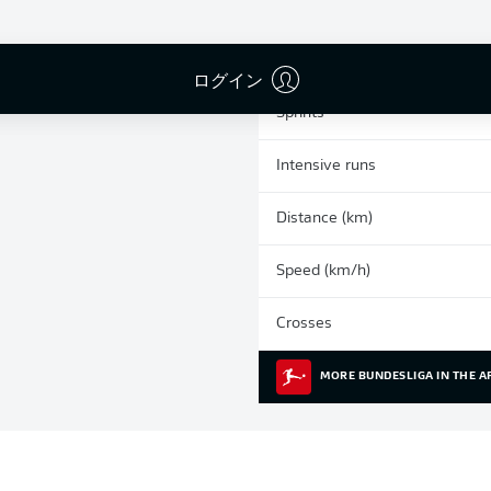
0
Yellow cards
Appearances
ログイン
Sprints
Intensive runs
Distance (km)
Speed (km/h)
Crosses
MORE BUNDESLIGA IN THE A