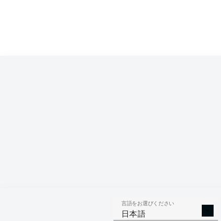
Competition
Bundesliga
Season
2026/2027
言語をお選びください
AERIAL 
TACKLES WON
日本語
WO