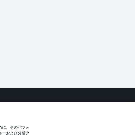
バシー・ポリシー
優先設定を管理する
件
放送局
選手
めに、そのパフォ
キーおよび分析ク
トについて