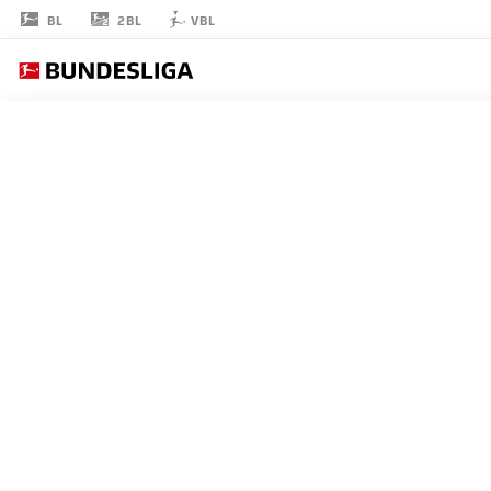
2BL
BL
VBL
ANTHONY
JUNG
5
擁護者
FREIBURG
統計 シーズン 2026/2027
ゴール
チームメ