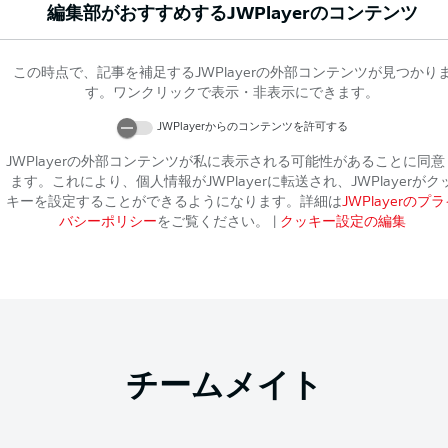
編集部がおすすめする
JWPlayer
のコンテンツ
この時点で、記事を補足する
JWPlayer
の外部コンテンツが見つかり
す。ワンクリックで表示・非表示にできます。
JWPlayer
からのコンテンツを許可する
JWPlayer
の外部コンテンツが私に表示される可能性があることに同意
ます。これにより、個人情報が
JWPlayer
に転送され、
JWPlayer
がク
キーを設定することができるようになります。詳細は
JWPlayer
のプラ
バシーポリシー
をご覧ください。
|
クッキー設定の編集
チームメイト