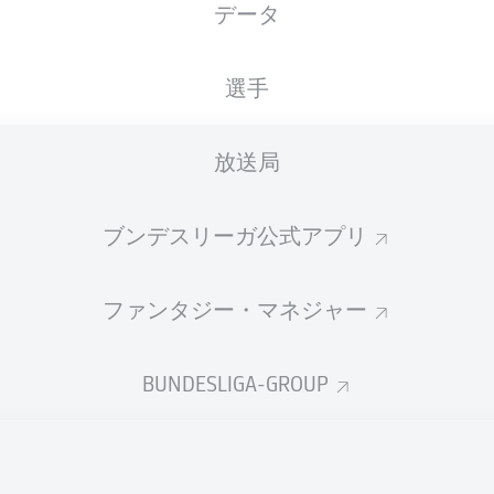
データ
国籍
03.11.1991
身長
体重
DEU
, ESP
34 年
186 CM
83 KG
選手
放送局
ブンデスリーガ公式アプリ
ファンタジー・マネジャー
統計 シーズン 2026/2027
BUNDESLIGA-GROUP
Fouls
DUELS
N