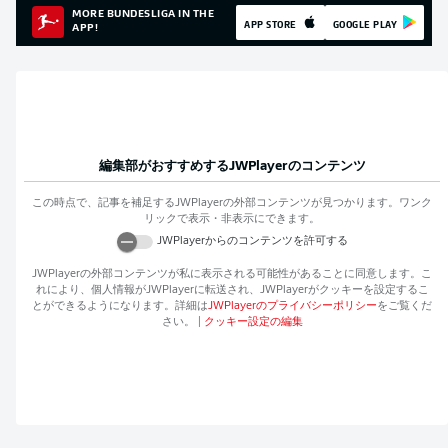
MORE BUNDESLIGA IN THE
APP STORE
GOOGLE PLAY
APP!
編集部がおすすめする
JWPlayer
のコンテンツ
この時点で、記事を補足する
JWPlayer
の外部コンテンツが見つかります。ワンク
リックで表示・非表示にできます。
JWPlayer
からのコンテンツを許可する
JWPlayer
の外部コンテンツが私に表示される可能性があることに同意します。こ
れにより、個人情報が
JWPlayer
に転送され、
JWPlayer
がクッキーを設定するこ
とができるようになります。詳細は
JWPlayer
のプライバシーポリシー
をご覧くだ
さい。
|
クッキー設定の編集