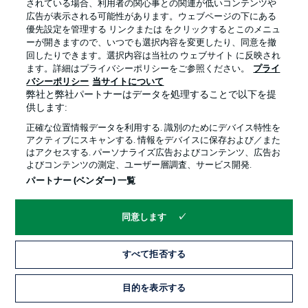
されている場合、利用者の関心事との関連が低いコンテンツや
広告が表示される可能性があります。ウェブページの下にある
プライバシー・ポリシー
優先設定を管理する
優先設定を管理する リンクまたは をクリックするとこのメニュ
利用条件
放送局
ーが開きますので、いつでも選択内容を変更したり、同意を撤
回したりできます。選択内容は当社の ウェブサイト に反映され
求人
選手
ます。詳細はプライバシーポリシーをご参照ください。
プライ
バシーポリシー
当サイトについて
当サイトについて
弊社と弊社パートナーはデータを処理することで以下を提
供します:
正確な位置情報データを利用する. 識別のためにデバイス特性を
アクティブにスキャンする. 情報をデバイスに保存および／また
はアクセスする. パーソナライズ広告およびコンテンツ、広告お
よびコンテンツの測定、ユーザー層調査、サービス開発.
© 2026 Bundesliga-Gruppe GmbH
パートナー (ベンダー) 一覧
言語をお選びください
同意します
日本語
すべて拒否する
Display Mode
目的を表示する