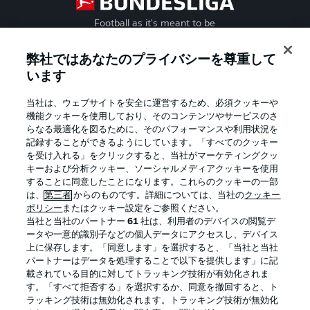
Football as it's meant to be
弊社ではあなたのプライバシーを尊重して
います
BUNDESLIGA APP
当社は、ウェブサイトを安全に運営するため、必須クッキーや
機能クッキーを使用しており、そのコンテンツやサービスのさ
らなる最適化を図るために、そのパフォーマンスや利用状況を
記録することができるようにしています。「すべてのクッキー
を受け入れる」をクリックすると、当社がマーケティングクッ
Official Partners
キーおよび分析クッキー、ソーシャルメディアクッキーを使用
することに同意したことになります。これらのクッキーの一部
は、
第三者
からのものです。詳細については、当社の
クッキー
ポリシー
またはクッキー設定をご参照ください。
当社と当社のパートナー
61
社は、利用者のデバイスの閲覧デ
ータや一意的識別子などの個人データにアクセスし、デバイス
上に保存します。「同意します」を選択すると、「当社と当社
パートナーはデータを処理することで以下を提供します」に記
載されている目的に対してトラッキング技術が有効化されま
す。「すべて拒否する」を選択するか、同意を撤回すると、ト
ラッキング技術は無効化されます。トラッキング技術が無効化