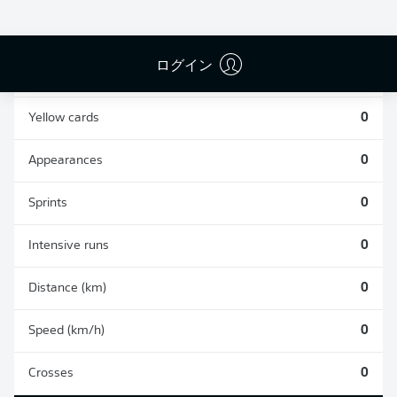
0
0
ログイン
Fouls
0
Yellow cards
0
Appearances
0
Sprints
0
Intensive runs
0
Distance (km)
0
Speed (km/h)
0
Crosses
0