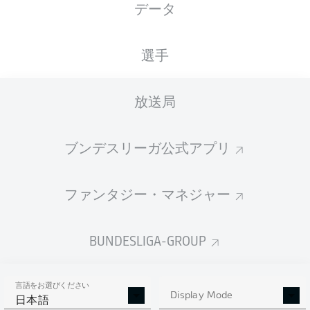
データ
国籍
20.09.1995
身長
体重
ESP
30 年
171 CM
68 KG
選手
Competition
放送局
Bundesliga
Season
ブンデスリーガ公式アプリ
2026/2027
ファンタジー・マネジャー
統計 シーズン 2026/2027
BUNDESLIGA-GROUP
言語をお選びください
AERIAL DUELS
Display Mode
TACKLES WON
日本語
WON