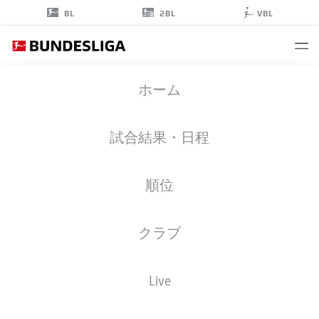
2BL
BL
VBL
ALEJANDRO
ホーム
GRIMALDO
20
試合結果・日程
順位
擁護者
クラブ
BAYER LEVERKUSEN
統計 シーズン 2026/2027
ゴール
チームメイト
Live