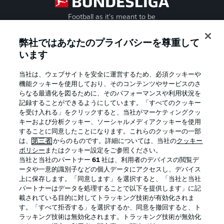
Football as it's meant to be
弊社ではあなたのプライバシーを尊重して
います
BUNDESLIGA APP
当社は、ウェブサイトを安全に運営するため、必須クッキーや
機能クッキーを使用しており、そのコンテンツやサービスのさ
らなる最適化を図るために、そのパフォーマンスや利用状況を
記録することができるようにしています。「すべてのクッキー
を受け入れる」をクリックすると、当社がマーケティングクッ
Official Partners
キーおよび分析クッキー、ソーシャルメディアクッキーを使用
することに同意したことになります。これらのクッキーの一部
は、
第三者
からのものです。詳細については、当社の
クッキー
ポリシー
またはクッキー設定をご参照ください。
当社と当社のパートナー
61
社は、利用者のデバイスの閲覧デ
ータや一意的識別子などの個人データにアクセスし、デバイス
上に保存します。「同意します」を選択すると、「当社と当社
パートナーはデータを処理することで以下を提供します」に記
載されている目的に対してトラッキング技術が有効化されま
す。「すべて拒否する」を選択するか、同意を撤回すると、ト
ラッキング技術は無効化されます。トラッキング技術が無効化