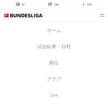
2BL
BL
VBL
ALBERT
ホーム
MILLGRAMM
19
試合結果・日程
順位
ストライカー
クラブ
PADERBORN
統計 シーズン 2026/2027
ゴール
チームメイト
Live