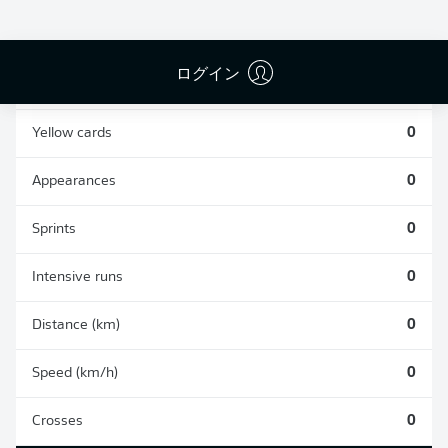
0
0
ログイン
Fouls
0
Yellow cards
0
Appearances
0
Sprints
0
Intensive runs
0
Distance (km)
0
Speed (km/h)
0
Crosses
0