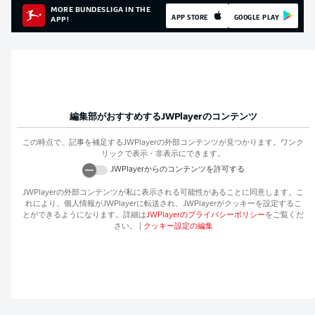
MORE BUNDESLIGA IN THE
APP STORE
GOOGLE PLAY
APP!
編集部がおすすめする
JWPlayer
のコンテンツ
この時点で、記事を補足する
JWPlayer
の外部コンテンツが見つかります。ワンク
リックで表示・非表示にできます。
JWPlayer
からのコンテンツを許可する
JWPlayer
の外部コンテンツが私に表示される可能性があることに同意します。こ
れにより、個人情報が
JWPlayer
に転送され、
JWPlayer
がクッキーを設定するこ
とができるようになります。詳細は
JWPlayer
のプライバシーポリシー
をご覧くだ
さい。
|
クッキー設定の編集