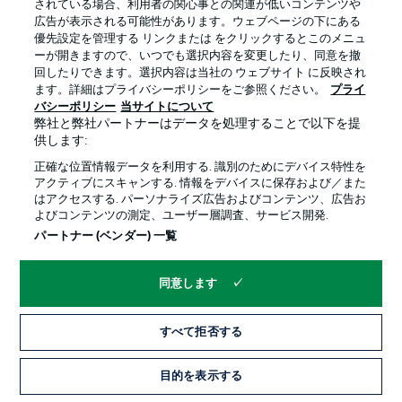
されている場合、利用者の関心事との関連が低いコンテンツや
広告が表示される可能性があります。ウェブページの下にある
プライバシー・ポリシー
優先設定を管理する
優先設定を管理する リンクまたは をクリックするとこのメニュ
利用条件
放送局
ーが開きますので、いつでも選択内容を変更したり、同意を撤
回したりできます。選択内容は当社の ウェブサイト に反映され
求人
選手
ます。詳細はプライバシーポリシーをご参照ください。
プライ
バシーポリシー
当サイトについて
当サイトについて
弊社と弊社パートナーはデータを処理することで以下を提
供します:
正確な位置情報データを利用する. 識別のためにデバイス特性を
アクティブにスキャンする. 情報をデバイスに保存および／また
はアクセスする. パーソナライズ広告およびコンテンツ、広告お
よびコンテンツの測定、ユーザー層調査、サービス開発.
© 2026 Bundesliga-Gruppe GmbH
パートナー (ベンダー) 一覧
言語をお選びください
同意します
日本語
すべて拒否する
Display Mode
目的を表示する