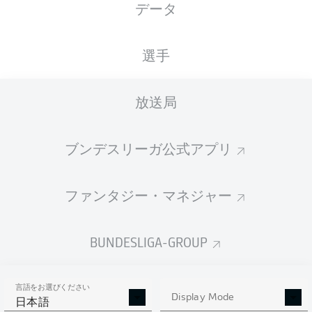
データ
国籍
12.11.2004
身長
DEU
21 年
170 CM
選手
Competition
放送局
Bundesliga
Season
ブンデスリーガ公式アプリ
2026/2027
ファンタジー・マネジャー
統計 シーズン 2026/2027
BUNDESLIGA-GROUP
言語をお選びください
AERIAL DUELS
Display Mode
TACKLES WON
日本語
WON