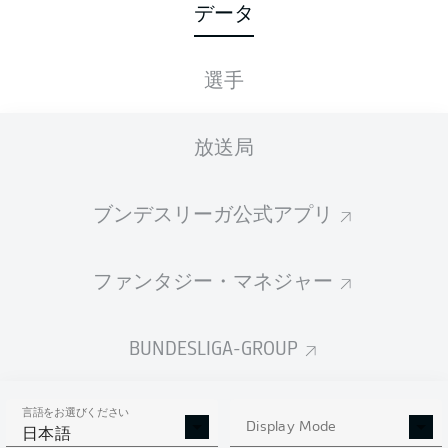
データ
41
選手
1
ROBERT
LEWANDOWSKI
28
2
ANDRÉ
SILVA
放送局
27
3
ERLING
HAALAND
ブンデスリーガ公式アプリ
20
4
WOUT
WEGHORST
20
ANDREJ
KRAMARIĆ
ファンタジー・マネジャー
16
6
SAŠA
KALAJDŽIĆ
BUNDESLIGA-GROUP
14
7
LARS
STINDL
11
8
THOMAS
MÜLLER
言語をお選びください
Display Mode
日本語