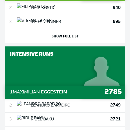
940
2
FILIP
KOSTIĆ
895
3
STEFAN
LAINER
SHOW FULL LIST
INTENSIVE RUNS
2785
1
MAXIMILIAN
EGGESTEIN
2749
2
LEANDRO
BARREIRO
2721
3
RIDLE
BAKU