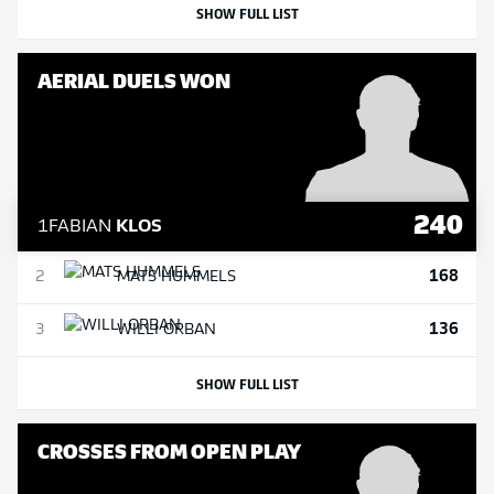
SHOW FULL LIST
AERIAL DUELS WON
240
1
FABIAN
KLOS
168
2
MATS
HUMMELS
136
3
WILLI
ORBAN
SHOW FULL LIST
CROSSES FROM OPEN PLAY