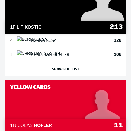
213
1
FILIP
KOSTIĆ
128
2
BORNA
SOSA
108
3
CHRISTIAN
GÜNTER
SHOW FULL LIST
YELLOW CARDS
11
1
NICOLAS
HÖFLER