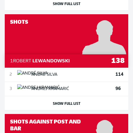
SHOW FULL LIST
SHOTS
138
1
ROBERT
LEWANDOWSKI
114
2
ANDRÉ
SILVA
96
3
ANDREJ
KRAMARIĆ
SHOW FULL LIST
SHOTS AGAINST POST AND
BAR