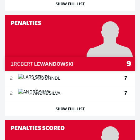
SHOW FULL LIST
PENALTIES
9
1
ROBERT
LEWANDOWSKI
7
2
LARS
STINDL
7
2
ANDRÉ
SILVA
SHOW FULL LIST
PENALTIES SCORED