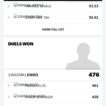
93.53
2
MANUEL
AKANJI
92.61
3
JONATHAN
TAH
SHOW FULL LIST
DUELS WON
476
1
WATARU
ENDO
461
2
FABIAN
KLOS
428
3
XAVER
SCHLAGER