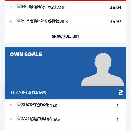
36.04
2
ERLING
HAALAND
35.97
3
ALPHONSO
DAVIES
SHOW FULL LIST
OWN GOALS
2
1
KASIM
ADAMS
1
2
SUAT
SERDAR
1
2
MALICK
THIAW