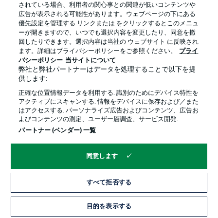
されている場合、利用者の関心事との関連が低いコンテンツや
広告が表示される可能性があります。ウェブページの下にある
優先設定を管理する リンクまたは をクリックするとこのメニュ
ーが開きますので、いつでも選択内容を変更したり、同意を撤
回したりできます。選択内容は当社の ウェブサイト に反映され
ます。詳細はプライバシーポリシーをご参照ください。
プライ
バシーポリシー
当サイトについて
弊社と弊社パートナーはデータを処理することで以下を提
供します:
正確な位置情報データを利用する. 識別のためにデバイス特性を
アクティブにスキャンする. 情報をデバイスに保存および／また
はアクセスする. パーソナライズ広告およびコンテンツ、広告お
よびコンテンツの測定、ユーザー層調査、サービス開発.
パートナー (ベンダー) 一覧
同意します
すべて拒否する
目的を表示する