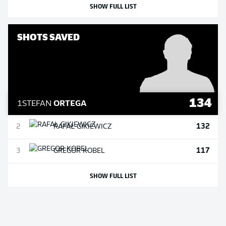
SHOW FULL LIST
SHOTS SAVED
134
1
STEFAN
ORTEGA
132
2
RAFAŁ
GIKIEWICZ
117
3
GREGOR
KOBEL
SHOW FULL LIST