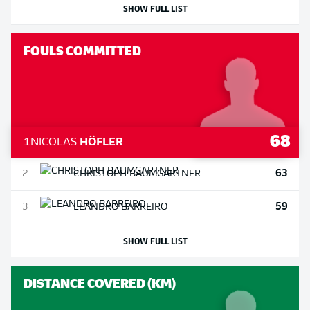
SHOW FULL LIST
FOULS COMMITTED
68
1
NICOLAS
HÖFLER
63
2
CHRISTOPH
BAUMGARTNER
59
3
LEANDRO
BARREIRO
SHOW FULL LIST
DISTANCE COVERED (KM)