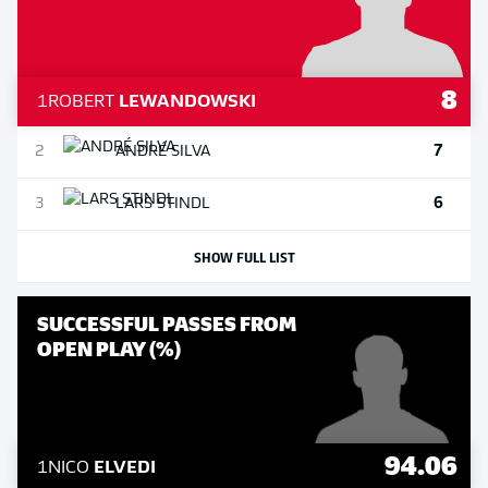
8
1
ROBERT
LEWANDOWSKI
7
2
ANDRÉ
SILVA
6
3
LARS
STINDL
SHOW FULL LIST
SUCCESSFUL PASSES FROM
OPEN PLAY (%)
94.06
1
NICO
ELVEDI