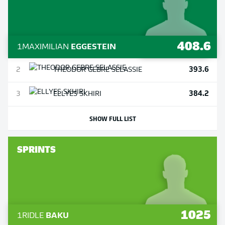
408.6
1
MAXIMILIAN
EGGESTEIN
393.6
2
THEODOR
GEBRE SELASSIE
384.2
3
ELLYES
SKHIRI
SHOW FULL LIST
SPRINTS
1025
1
RIDLE
BAKU