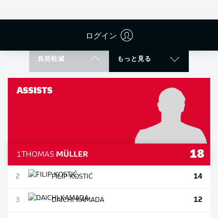
11
LUCAS
ALARIO
11
MAX
KRUSE
ログイン
負荷軽減
もっと見る
ASSISTS
18
1
THOMAS
MÜLLER
14
2
FILIP
KOSTIĆ
12
3
DAICHI
KAMADA