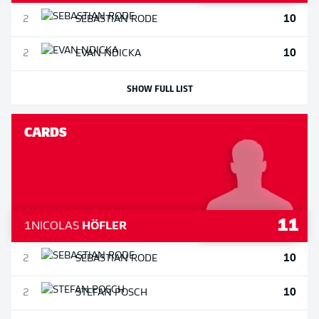
10
2
SEBASTIAN
RODE
10
2
EVAN
NDICKA
SHOW FULL LIST
CARDS
11
1
NICOLAS
HÖFLER
10
2
SEBASTIAN
RODE
10
2
STEFAN
POSCH