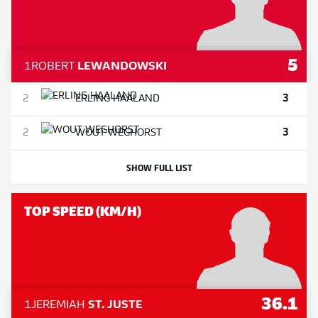
5
1
ROBERT
LEWANDOWSKI
3
2
ERLING
HAALAND
3
2
WOUT
WEGHORST
SHOW FULL LIST
TOP SPEED (KM/H)
36.1
1
JEREMIAH
ST. JUSTE