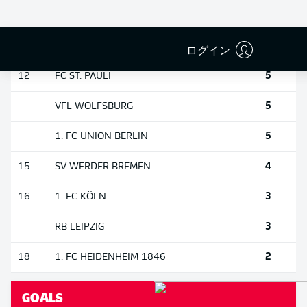
6
FC AUGSBURG
6
TSG HOFFENHEIM
ログイン
5
12
FC ST. PAULI
5
VFL WOLFSBURG
5
1. FC UNION BERLIN
4
15
SV WERDER BREMEN
3
16
1. FC KÖLN
3
RB LEIPZIG
2
18
1. FC HEIDENHEIM 1846
GOALS