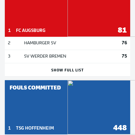
81
1
FC AUGSBURG
76
2
HAMBURGER SV
75
3
SV WERDER BREMEN
SHOW FULL LIST
FOULS COMMITTED
448
1
TSG HOFFENHEIM