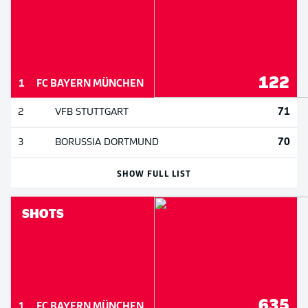
122
1
FC BAYERN MÜNCHEN
71
2
VFB STUTTGART
70
3
BORUSSIA DORTMUND
SHOW FULL LIST
SHOTS
635
1
FC BAYERN MÜNCHEN