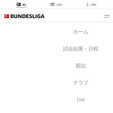
2BL
BL
VBL
BUNDESLIGA STATS 2025-2026
ホーム
試合結果・日程
CLUBS
OVERVIEW
PLAYERS
順位
Season
2025-2026
クラブ
PENALTIES
Live