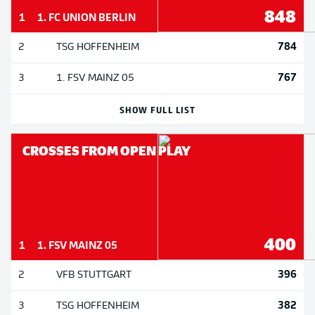
848
1
1. FC UNION BERLIN
784
2
TSG HOFFENHEIM
767
3
1. FSV MAINZ 05
SHOW FULL LIST
CROSSES FROM OPEN PLAY
400
1
1. FSV MAINZ 05
396
2
VFB STUTTGART
382
3
TSG HOFFENHEIM