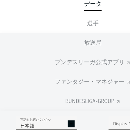
データ
12
選手
1
FC BAYERN MÜNCHEN
9
2
BORUSSIA DORTMUND
放送局
9
1. FSV MAINZ 05
ブンデスリーガ公式アプリ
8
4
BAYER 04 LEVERKUSEN
7
5
VFB STUTTGART
ファンタジー・マネジャー
7
BORUSSIA MÖNCHENGLADBACH
6
7
EINTRACHT FRANKFURT
BUNDESLIGA-GROUP
6
HAMBURGER SV
言語をお選びください
6
SPORT-CLUB FREIBURG
Display
日本語