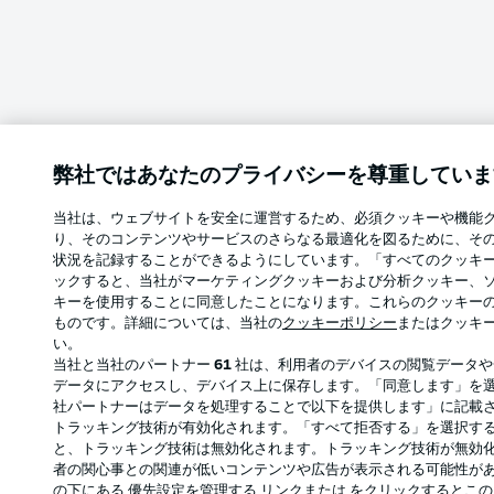
弊社ではあなたのプライバシーを尊重していま
当社は、ウェブサイトを安全に運営するため、必須クッキーや機能
り、そのコンテンツやサービスのさらなる最適化を図るために、そ
状況を記録することができるようにしています。「すべてのクッキ
ックすると、当社がマーケティングクッキーおよび分析クッキー、
キーを使用することに同意したことになります。これらのクッキー
ものです。詳細については、当社の
クッキーポリシー
またはクッキ
い。
当社と当社のパートナー
61
社は、利用者のデバイスの閲覧データや
データにアクセスし、デバイス上に保存します。「同意します」を
社パートナーはデータを処理することで以下を提供します」に記載
トラッキング技術が有効化されます。「すべて拒否する」を選択す
と、トラッキング技術は無効化されます。トラッキング技術が無効
者の関心事との関連が低いコンテンツや広告が表示される可能性が
の下にある 優先設定を管理する リンクまたは をクリックするとこ