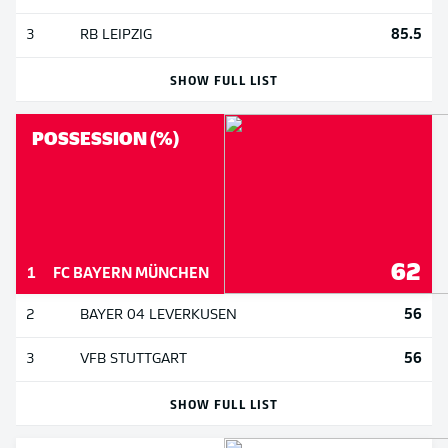
85.5
3
RB LEIPZIG
SHOW FULL LIST
POSSESSION (%)
62
1
FC BAYERN MÜNCHEN
56
2
BAYER 04 LEVERKUSEN
56
3
VFB STUTTGART
SHOW FULL LIST