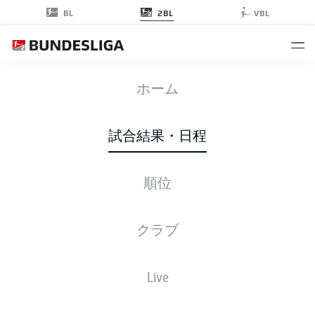
2BL
BL
VBL
FCK
-
EBS
ホーム
試合結果・日程
順位
ライブ
スターティングメンバー
データ
順位
クラブ
土, 19.09.2026
11:00 午前
Live
Fritz-Walter-Stadion