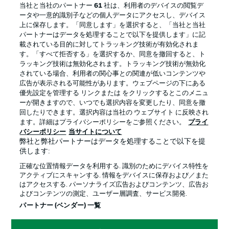
当社と当社のパートナー
61
社は、利用者のデバイスの閲覧デ
ータや一意的識別子などの個人データにアクセスし、デバイス
上に保存します。「同意します」を選択すると、「当社と当社
BUNDESLIGA APP
パートナーはデータを処理することで以下を提供します」に記
載されている目的に対してトラッキング技術が有効化されま
す。「すべて拒否する」を選択するか、同意を撤回すると、ト
ラッキング技術は無効化されます。トラッキング技術が無効化
されている場合、利用者の関心事との関連が低いコンテンツや
Official Partners
広告が表示される可能性があります。ウェブページの下にある
優先設定を管理する リンクまたは をクリックするとこのメニュ
ーが開きますので、いつでも選択内容を変更したり、同意を撤
回したりできます。選択内容は当社の ウェブサイト に反映され
ます。詳細はプライバシーポリシーをご参照ください。
プライ
バシーポリシー
当サイトについて
弊社と弊社パートナーはデータを処理することで以下を提
供します:
正確な位置情報データを利用する. 識別のためにデバイス特性を
アクティブにスキャンする. 情報をデバイスに保存および／また
はアクセスする. パーソナライズ広告およびコンテンツ、広告お
よびコンテンツの測定、ユーザー層調査、サービス開発.
プライバシー・ポリシー
優先設定を管理する
パートナー (ベンダー) 一覧
利用条件
放送局