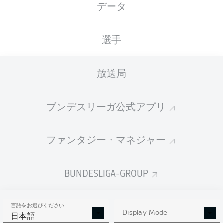
データ
選手
広告
放送局
ブンデスリーガ公式アプリ
Hello and welcome!
Welcome along and thanks for joining us for build-up
and live coverage of this Matchday 6 fixture between 1.
ファンタジー・マネジャー
FC Kaiserslautern and Eintracht Braunschweig.
BUNDESLIGA-GROUP
言語をお選びください
Display Mode
日本語