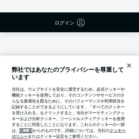
ログイン
弊社ではあなたのプライバシーを尊重して
います
当社は、ウェブサイトを安全に運営するため、必須クッキーや
機能クッキーを使用しており、そのコンテンツやサービスのさ
らなる最適化を図るために、そのパフォーマンスや利用状況を
記録することができるようにしています。「すべてのクッキー
を受け入れる」をクリックすると、当社がマーケティングクッ
キーおよび分析クッキー、ソーシャルメディアクッキーを使用
Football as it's meant to be
することに同意したことになります。これらのクッキーの一部
は、
第三者
からのものです。詳細については、当社の
クッキー
ポリシー
またはクッキー設定をご参照ください。