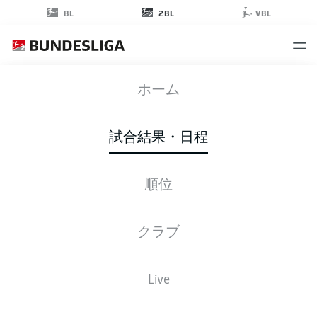
2BL
BL
VBL
WOB
-
SGD
ホーム
試合結果・日程
順位
ライブ
スターティングメンバー
データ
順位
クラブ
日, 23.05.2027
13:30 午後
Live
Volkswagen Arena