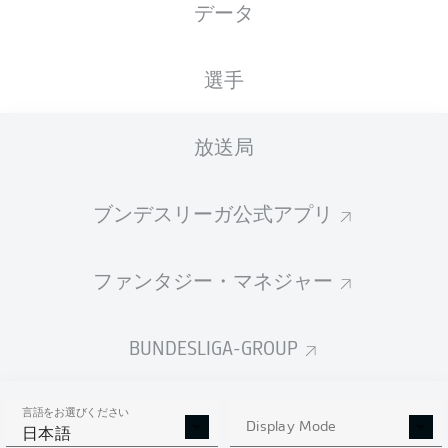
データ
選手
広告
放送局
ブンデスリーガ公式アプリ
Hello and welcome!
Welcome along and thanks for joining us for build-up
and live coverage of this Matchday 34 fixture between
ファンタジー・マネジャー
VfL Wolfsburg and SG Dynamo Dresden.
BUNDESLIGA-GROUP
言語をお選びください
Display Mode
日本語