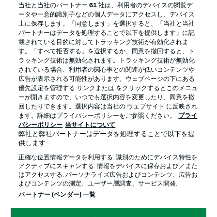
当社と当社のパートナー
61
社は、利用者のデバイスの閲覧デ
ータや一意的識別子などの個人データにアクセスし、デバイス
上に保存します。「同意します」を選択すると、「当社と当社
BUNDESLIGA APP
パートナーはデータを処理することで以下を提供します」に記
載されている目的に対してトラッキング技術が有効化されま
す。「すべて拒否する」を選択するか、同意を撤回すると、ト
ラッキング技術は無効化されます。トラッキング技術が無効化
されている場合、利用者の関心事との関連が低いコンテンツや
Official Partners
広告が表示される可能性があります。ウェブページの下にある
優先設定を管理する リンクまたは をクリックするとこのメニュ
ーが開きますので、いつでも選択内容を変更したり、同意を撤
回したりできます。選択内容は当社の ウェブサイト に反映され
ます。詳細はプライバシーポリシーをご参照ください。
プライ
バシーポリシー
当サイトについて
弊社と弊社パートナーはデータを処理することで以下を提
供します:
正確な位置情報データを利用する. 識別のためにデバイス特性を
アクティブにスキャンする. 情報をデバイスに保存および／また
はアクセスする. パーソナライズ広告およびコンテンツ、広告お
よびコンテンツの測定、ユーザー層調査、サービス開発.
プライバシー・ポリシー
優先設定を管理する
パートナー (ベンダー) 一覧
利用条件
放送局