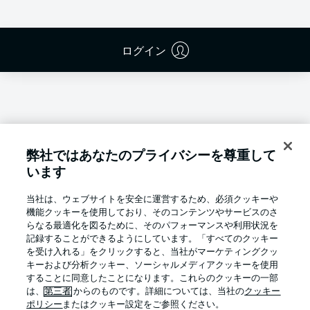
ログイン
弊社ではあなたのプライバシーを尊重して
います
当社は、ウェブサイトを安全に運営するため、必須クッキーや
機能クッキーを使用しており、そのコンテンツやサービスのさ
らなる最適化を図るために、そのパフォーマンスや利用状況を
記録することができるようにしています。「すべてのクッキー
を受け入れる」をクリックすると、当社がマーケティングクッ
キーおよび分析クッキー、ソーシャルメディアクッキーを使用
Football as it's meant to be
することに同意したことになります。これらのクッキーの一部
は、
第三者
からのものです。詳細については、当社の
クッキー
ポリシー
またはクッキー設定をご参照ください。