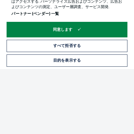
はアクセスする. パーソナライズ広告およびコンテンツ、広告お
よびコンテンツの測定、ユーザー層調査、サービス開発.
パートナー (ベンダー) 一覧
同意します
すべて拒否する
プライバシー・ポリシー
優先設定を管理する
目的を表示する
チケット
利用条件
放送局
求人
選手
当サイトについて
© 2026 Bundesliga-Gruppe GmbH