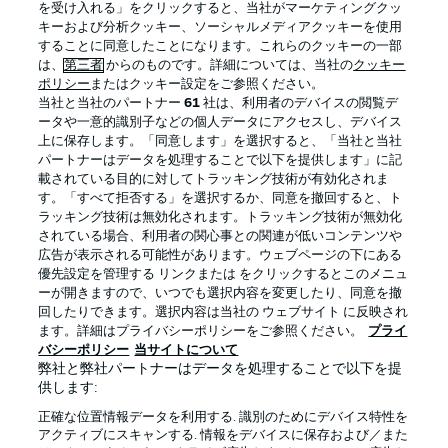
を受け入れる」をクリックすると、当社がマーケティングクッ
キーおよび分析クッキー、ソーシャルメディアクッキーを使用
することに同意したことになります。これらのクッキーの一部
は、
第三者
からのものです。詳細については、当社の
クッキー
ログイン
ポリシー
またはクッキー設定をご参照ください。
当社と当社のパートナー
61
社は、利用者のデバイスの閲覧デ
ータや一意的識別子などの個人データにアクセスし、デバイス
上に保存します。「同意します」を選択すると、「当社と当社
パートナーはデータを処理することで以下を提供します」に記
載されている目的に対してトラッキング技術が有効化されま
Football as it's meant to be
す。「すべて拒否する」を選択するか、同意を撤回すると、ト
ラッキング技術は無効化されます。トラッキング技術が無効化
されている場合、利用者の関心事との関連が低いコンテンツや
広告が表示される可能性があります。ウェブページの下にある
優先設定を管理する リンクまたは をクリックするとこのメニュ
BUNDESLIGA APP
ーが開きますので、いつでも選択内容を変更したり、同意を撤
回したりできます。選択内容は当社の ウェブサイト に反映され
ます。詳細はプライバシーポリシーをご参照ください。
プライ
バシーポリシー
当サイトについて
弊社と弊社パートナーはデータを処理することで以下を提
供します:
Official Partners
正確な位置情報データを利用する. 識別のためにデバイス特性を
アクティブにスキャンする. 情報をデバイスに保存および／また