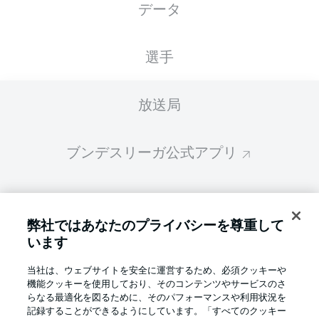
データ
スターティングメンバーは試合開始の 60分前
に公開されます
選手
放送局
ブンデスリーガ公式アプリ
ファンタジー・マネジャー
弊社ではあなたのプライバシーを尊重して
います
BUNDESLIGA-GROUP
当社は、ウェブサイトを安全に運営するため、必須クッキーや
機能クッキーを使用しており、そのコンテンツやサービスのさ
言語をお選びください
らなる最適化を図るために、そのパフォーマンスや利用状況を
Display Mode
日本語
記録することができるようにしています。「すべてのクッキー