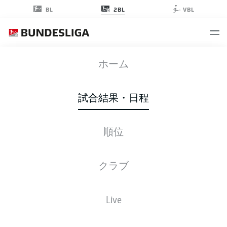
2BL
BL
VBL
KSC
-
SGF
ホーム
試合結果・日程
順位
ライブ
スターティングメンバー
データ
順位
クラブ
Live
後ほどご確認ください