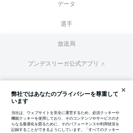
データ
スターティングメンバーは試合開始の 60分前
に公開されます
選手
放送局
ブンデスリーガ公式アプリ
ファンタジー・マネジャー
弊社ではあなたのプライバシーを尊重して
います
BUNDESLIGA-GROUP
当社は、ウェブサイトを安全に運営するため、必須クッキーや
機能クッキーを使用しており、そのコンテンツやサービスのさ
言語をお選びください
らなる最適化を図るために、そのパフォーマンスや利用状況を
Display Mode
日本語
記録することができるようにしています。「すべてのクッキー