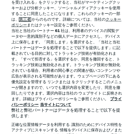
を受け入れる」をクリックすると、当社がマーケティングクッ
キーおよび分析クッキー、ソーシャルメディアクッキーを使用
することに同意したことになります。これらのクッキーの一部
は、
第三者
からのものです。詳細については、当社の
クッキー
ログイン
ポリシー
またはクッキー設定をご参照ください。
当社と当社のパートナー
61
社は、利用者のデバイスの閲覧デ
ータや一意的識別子などの個人データにアクセスし、デバイス
上に保存します。「同意します」を選択すると、「当社と当社
パートナーはデータを処理することで以下を提供します」に記
載されている目的に対してトラッキング技術が有効化されま
Football as it's meant to be
す。「すべて拒否する」を選択するか、同意を撤回すると、ト
ラッキング技術は無効化されます。トラッキング技術が無効化
されている場合、利用者の関心事との関連が低いコンテンツや
広告が表示される可能性があります。ウェブページの下にある
優先設定を管理する リンクまたは をクリックするとこのメニュ
BUNDESLIGA APP
ーが開きますので、いつでも選択内容を変更したり、同意を撤
回したりできます。選択内容は当社の ウェブサイト に反映され
ます。詳細はプライバシーポリシーをご参照ください。
プライ
バシーポリシー
当サイトについて
弊社と弊社パートナーはデータを処理することで以下を提
供します:
Official Partners
正確な位置情報データを利用する. 識別のためにデバイス特性を
アクティブにスキャンする. 情報をデバイスに保存および／また