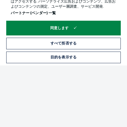
はアクセスする. パーソナライズ広告およびコンテンツ、広告お
よびコンテンツの測定、ユーザー層調査、サービス開発.
パートナー (ベンダー) 一覧
同意します
すべて拒否する
プライバシー・ポリシー
優先設定を管理する
目的を表示する
チケット
利用条件
放送局
求人
選手
当サイトについて
© 2026 Bundesliga-Gruppe GmbH