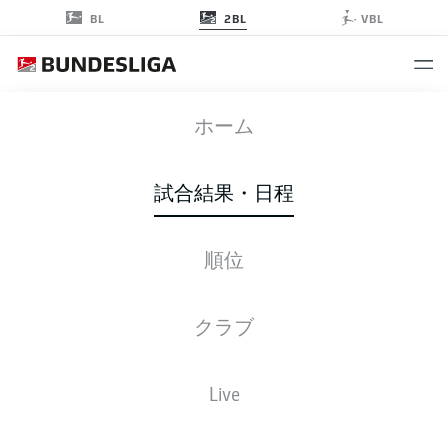
2BL
BL
VBL
FCN
-
EBS
ホーム
試合結果・日程
順位
ライブ
スターティングメンバー
データ
順位
クラブ
Live
金, 20.11.2026 - 日, 22.11.2026
この試合日程はスケジュールが確定していません。。