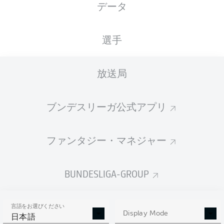
データ
Max-Morlock-Stadion
選手
放送局
広告
ブンデスリーガ公式アプリ
Hello and welcome!
ファンタジー・マネジャー
Welcome along and thanks for joining us for build-up
and live coverage of this Matchday 12 fixture between
1. FC Nürnberg and Eintracht Braunschweig.
BUNDESLIGA-GROUP
言語をお選びください
Display Mode
日本語