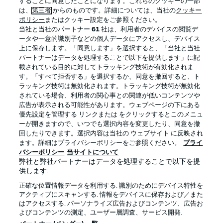
することに同意したことになります。これらのクッキーの一部
は、
第三者
からのものです。詳細については、当社の
クッキー
ポリシー
またはクッキー設定をご参照ください。
当社と当社のパートナー
61
社は、利用者のデバイスの閲覧デ
BUNDESLIGA APP
ータや一意的識別子などの個人データにアクセスし、デバイス
上に保存します。「同意します」を選択すると、「当社と当社
パートナーはデータを処理することで以下を提供します」に記
載されている目的に対してトラッキング技術が有効化されま
す。「すべて拒否する」を選択するか、同意を撤回すると、ト
ラッキング技術は無効化されます。トラッキング技術が無効化
Official Partners
されている場合、利用者の関心事との関連が低いコンテンツや
広告が表示される可能性があります。ウェブページの下にある
優先設定を管理する リンクまたは をクリックするとこのメニュ
ーが開きますので、いつでも選択内容を変更したり、同意を撤
回したりできます。選択内容は当社の ウェブサイト に反映され
ます。詳細はプライバシーポリシーをご参照ください。
プライ
バシーポリシー
当サイトについて
弊社と弊社パートナーはデータを処理することで以下を提
供します:
正確な位置情報データを利用する. 識別のためにデバイス特性を
アクティブにスキャンする. 情報をデバイスに保存および／また
はアクセスする. パーソナライズ広告およびコンテンツ、広告お
プライバシー・ポリシー
優先設定を管理する
よびコンテンツの測定、ユーザー層調査、サービス開発.